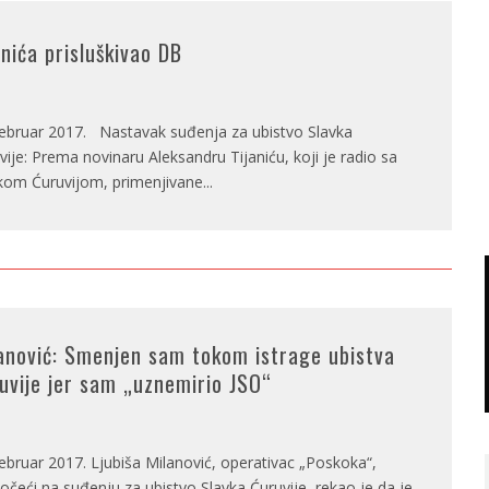
anića prisluškivao DB
februar 2017. Nastavak suđenja za ubistvo Slavka
vije: Prema novinaru Aleksandru Tijaniću, koji je radio sa
kom Ćuruvijom, primenjivane
...
anović: Smenjen sam tokom istrage ubistva
uvije jer sam „uznemirio JSO“
februar 2017. Ljubiša Milanović, operativac „Poskoka“,
očeći na suđenju za ubistvo Slavka Ćuruvije, rekao je da je