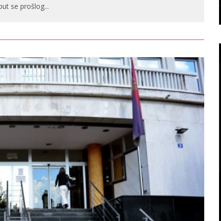
 put se prošlog
...