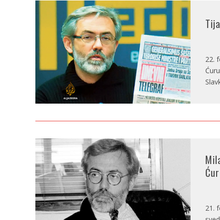
Tij
22. 
Ćuru
Slav
Mil
Ćur
21. 
sved