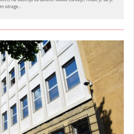
m istrage
...