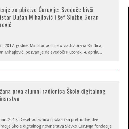
enje za ubistvo Ćuruvije: Svedoče bivši
istar Dušan Mihajlović i šef Službe Goran
rović
pril 2017. godine Ministar policije u vladi Zorana Đinđića,
n Mihajlović, pozvan je da svedoči u utorak, 4. aprila,
...
žana prva alumni radionica Škole digitalnog
inarstva
mart 2017. Deset polaznica i polaznika prethodne dve
racije Škole digitalnog novinarstva Slavko Ćuruvija fondacije