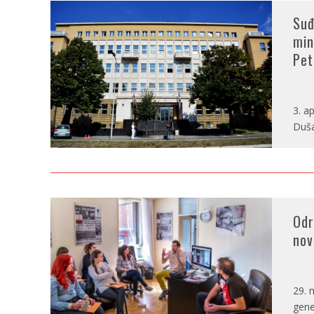
Suđ
min
Pet
3. a
Duša
Odr
nov
29. 
gene