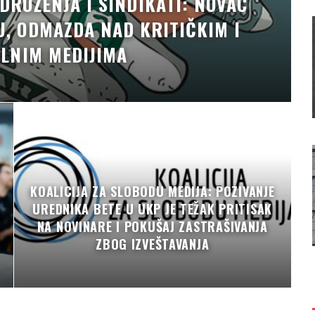
DRUŽENJA I SINDIKATI: NOVAC
, ODMAZDA NAD KRITIČKIM I
LNIM MEDIJIMA
KOALICIJA ZA SLOBODU MEDIJA: POZIVANJE
UREDNIKA BETE U UKP JE TEŽAK PRITISAK
NA NOVINARE I POKUŠAJ ZASTRAŠIVANJA
ZBOG IZVEŠTAVANJA