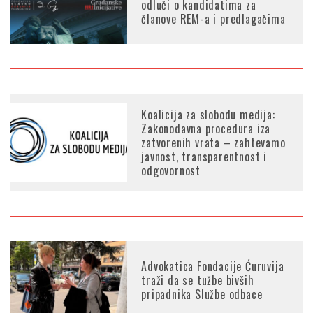
odluči o kandidatima za
članove REM-a i predlagačima
Koalicija za slobodu medija:
Zakonodavna procedura iza
zatvorenih vrata – zahtevamo
javnost, transparentnost i
odgovornost
Advokatica Fondacije Ćuruvija
traži da se tužbe bivših
pripadnika Službe odbace