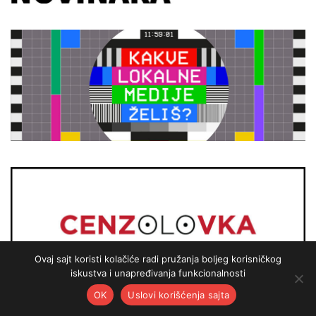
Ovaj sajt koristi kolačiće radi pružanja boljeg korisničkog
iskustva i unapređivanja funkcionalnosti
OK
Uslovi korišćenja sajta