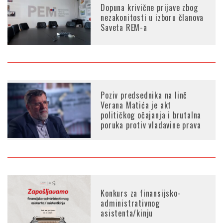
Dopuna krivične prijave zbog
nezakonitosti u izboru članova
Saveta REM-a
Poziv predsednika na linč
Verana Matića je akt
političkog očajanja i brutalna
poruka protiv vladavine prava
Konkurs za finansijsko-
administrativnog
asistenta/kinju