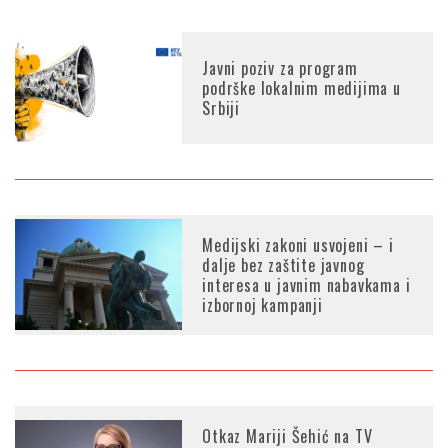
Javni poziv za program
podrške lokalnim medijima u
Srbiji
Medijski zakoni usvojeni – i
dalje bez zaštite javnog
interesa u javnim nabavkama i
izbornoj kampanji
Otkaz Mariji Šehić na TV