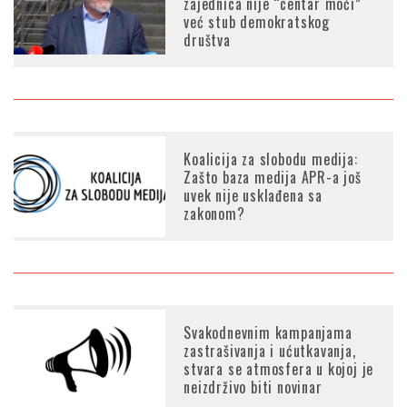
zajednica nije “centar moći”
već stub demokratskog
društva
Koalicija za slobodu medija:
Zašto baza medija APR-a još
uvek nije usklađena sa
zakonom?
Svakodnevnim kampanjama
zastrašivanja i ućutkavanja,
stvara se atmosfera u kojoj je
neizdrživo biti novinar