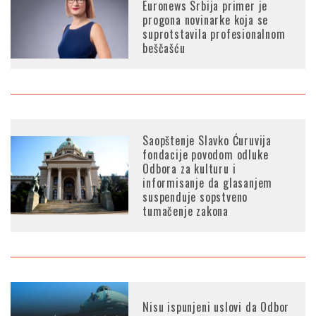
Euronews Srbija primer je
progona novinarke koja se
suprotstavila profesionalnom
beščašću
Saopštenje Slavko Ćuruvija
fondacije povodom odluke
Odbora za kulturu i
informisanje da glasanjem
suspenduje sopstveno
tumačenje zakona
Nisu ispunjeni uslovi da Odbor