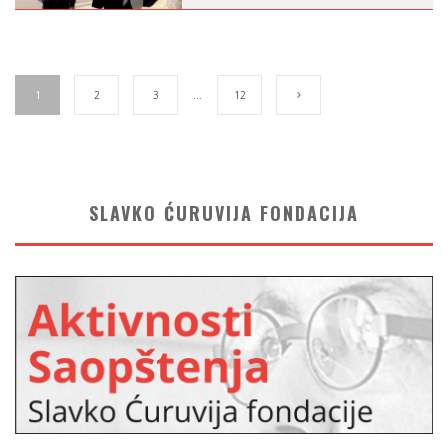
1
2
3
…
12
SLAVKO ĆURUVIJA FONDACIJA