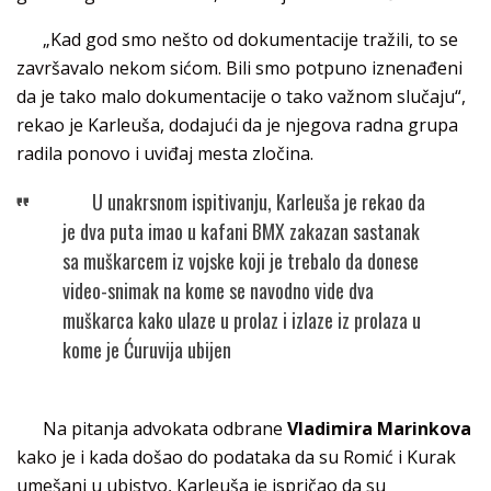
„Kad god smo nešto od dokumentacije tražili, to se
završavalo nekom sićom. Bili smo potpuno iznenađeni
da je tako malo dokumentacije o tako važnom slučaju“,
rekao je Karleuša, dodajući da je njegova radna grupa
radila ponovo i uviđaj mesta zločina.
U unakrsnom ispitivanju, Karleuša je rekao da
je dva puta imao u kafani BMX zakazan sastanak
sa muškarcem iz vojske koji je trebalo da donese
video-snimak na kome se navodno vide dva
muškarca kako ulaze u prolaz i izlaze iz prolaza u
kome je Ćuruvija ubijen
Na pitanja advokata odbrane
Vladimira Marinkova
kako je i kada došao do podataka da su Romić i Kurak
umešani u ubistvo, Karleuša je ispričao da su