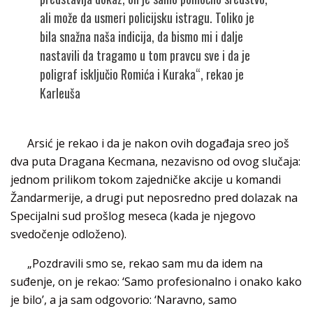
ali može da usmeri policijsku istragu. Toliko je
bila snažna naša indicija, da bismo mi i dalje
nastavili da tragamo u tom pravcu sve i da je
poligraf isključio Romića i Kuraka“, rekao je
Karleuša
Arsić je rekao i da je nakon ovih događaja sreo još
dva puta Dragana Kecmana, nezavisno od ovog slučaja:
jednom prilikom tokom zajedničke akcije u komandi
Žandarmerije, a drugi put neposredno pred dolazak na
Specijalni sud prošlog meseca (kada je njegovo
svedočenje odloženo).
„Pozdravili smo se, rekao sam mu da idem na
suđenje, on je rekao: ‘Samo profesionalno i onako kako
je bilo’, a ja sam odgovorio: ‘Naravno, samo