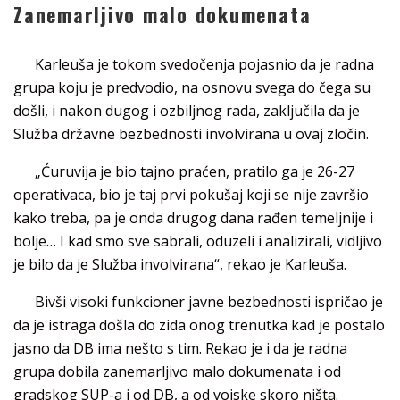
Zanemarljivo malo dokumenata
Karleuša je tokom svedočenja pojasnio da je radna
grupa koju je predvodio, na osnovu svega do čega su
došli, i nakon dugog i ozbiljnog rada, zaključila da je
Služba državne bezbednosti involvirana u ovaj zločin.
„Ćuruvija je bio tajno praćen, pratilo ga je 26-27
operativaca, bio je taj prvi pokušaj koji se nije završio
kako treba, pa je onda drugog dana rađen temeljnije i
bolje… I kad smo sve sabrali, oduzeli i analizirali, vidljivo
je bilo da je Služba involvirana“, rekao je Karleuša.
Bivši visoki funkcioner javne bezbednosti ispričao je
da je istraga došla do zida onog trenutka kad je postalo
jasno da DB ima nešto s tim. Rekao je i da je radna
grupa dobila zanemarljivo malo dokumenata i od
gradskog SUP-a i od DB, a od vojske skoro ništa.