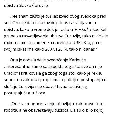
ubistva Slavka Ćuruvije.
„Ne znam zašto je tužilac izveo ovog svedoka pred
sud. On nije dao nikakav doprinos rasvetljavanju
ubistva, kako u vreme dok je radio u
‘Poskoku’
kao šef
grupe za rasvetljavanje ubistva Ćuruvije, tako ni dok je
radio na mestu zamenika načelnika UBPOK-a, pa ni
svojim iskazima kako 2007. i 2014, tako ni danas.“
Ona je dodala da je svedočenje Karleuše
„interesantno samo sa aspekta toga šta sve on nije
uradio“ i kritikovala ga zbog toga što, kako je rekla,
suprotno zakonu i propisima o policiji o postupanju u
slučaju Ćuruvija nije obaveštavao tadašnjeg
postupajućeg tužioca.
„Oni sve moguće radnje obavljaju, čak prave foto-
robota, a ne obaveštavaju tužioca. Da su o bilo kojoj