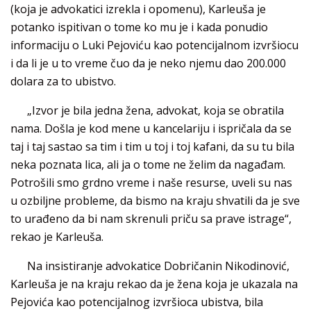
(koja je advokatici izrekla i opomenu), Karleuša je
potanko ispitivan o tome ko mu je i kada ponudio
informaciju o Luki Pejoviću kao potencijalnom izvršiocu
i da li je u to vreme čuo da je neko njemu dao 200.000
dolara za to ubistvo.
„Izvor je bila jedna žena, advokat, koja se obratila
nama. Došla je kod mene u kancelariju i ispričala da se
taj i taj sastao sa tim i tim u toj i toj kafani, da su tu bila
neka poznata lica, ali ja o tome ne želim da nagađam.
Potrošili smo grdno vreme i naše resurse, uveli su nas
u ozbiljne probleme, da bismo na kraju shvatili da je sve
to urađeno da bi nam skrenuli priču sa prave istrage“,
rekao je Karleuša.
Na insistiranje advokatice Dobričanin Nikodinović,
Karleuša je na kraju rekao da je žena koja je ukazala na
Pejovića kao potencijalnog izvršioca ubistva, bila