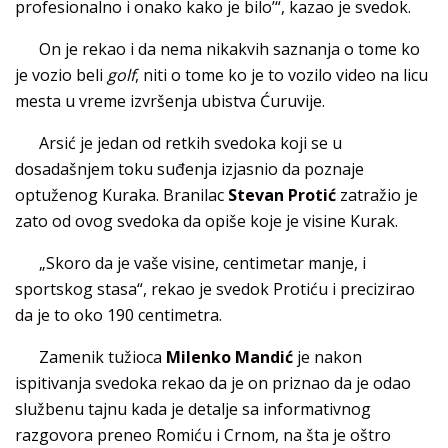
profesionalno i onako kako je bilo’“, kazao je svedok.
On je rekao i da nema nikakvih saznanja o tome ko
je vozio beli
golf
, niti o tome ko je to vozilo video na licu
mesta u vreme izvršenja ubistva Ćuruvije.
Arsić je jedan od retkih svedoka koji se u
dosadašnjem toku suđenja izjasnio da poznaje
optuženog Kuraka. Branilac
Stevan Protić
zatražio je
zato od ovog svedoka da opiše koje je visine Kurak.
„Skoro da je vaše visine, centimetar manje, i
sportskog stasa“, rekao je svedok Protiću i precizirao
da je to oko 190 centimetra.
Zamenik tužioca
Milenko Mandić
je nakon
ispitivanja svedoka rekao da je on priznao da je odao
službenu tajnu kada je detalje sa informativnog
razgovora preneo Romiću i Crnom, na šta je oštro