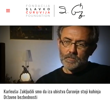
Karleuša: Zaključili smo da iza ubistva Ćuruvije stoji kuhinja
Državne bezbednosti