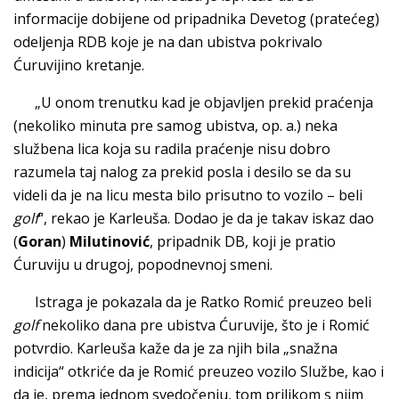
informacije dobijene od pripadnika Devetog (pratećeg)
odeljenja RDB koje je na dan ubistva pokrivalo
Ćuruvijino kretanje.
„U onom trenutku kad je objavljen prekid praćenja
(nekoliko minuta pre samog ubistva, op. a.) neka
službena lica koja su radila praćenje nisu dobro
razumela taj nalog za prekid posla i desilo se da su
videli da je na licu mesta bilo prisutno to vozilo – beli
golf
“, rekao je Karleuša. Dodao je da je takav iskaz dao
(
Goran
)
Milutinović
, pripadnik DB, koji je pratio
Ćuruviju u drugoj, popodnevnoj smeni.
Istraga je pokazala da je Ratko Romić preuzeo beli
golf
nekoliko dana pre ubistva Ćuruvije, što je i Romić
potvrdio. Karleuša kaže da je za njih bila „snažna
indicija“ otkriće da je Romić preuzeo vozilo Službe, kao i
da je, prema jednom svedočenju, tom prilikom s njim