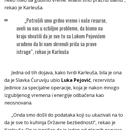
neko hteo da gubimo vreme. Mlatili smo praznu slamu“,
rekao je Karleuša.
„Potrošili smo grdno vreme i naše resurse,
uveli su nas u ozbiljne probleme, da bismo na
kraju shvatili da je sve to sa Lukom Pejovićem
urađeno da bi nam skrenuli priču sa prave
istrage“, rekao je Karleuša
Jedna od tih dojava, kako tvrdi Karleuša, bila je ona
da je Slavka Ćuruviju ubio
Luka Pejović
, rezervista
Jedinice za specijalne operacije, koja je nakon mnogo
izgubljenog vremena i energije odbačena kao
neosnovana.
„Onda smo došli do podataka koji su ukazivali na to
da je sve to kuhinja Državne bezbednosti“, rekao je