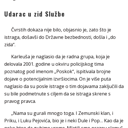
Udarac u zid Službe
Čvrstih dokaza nije bilo, objasnio je, zato što je
istraga, došavši do Državne bezbednosti, došla i „do
zida“.
Karleuša je naglasio da je radna grupa, koja je
delovala 2001. godine u okviru policijskog tima
poznatog pod imenom „Poskok“, ispitivala brojne
dojave o potencijalnim izvršiocima. On je više puta
naglasio da su posle istrage o tim dojavama zaključili da
su bile podmetnute s ciljem da se istraga skrene s
pravog pravca.
„Nama su gurali mnogo toga. I Zemunski klan, i
Priku, i Luku Pejovića, bio je i neki Dule i Pop… Kao da je