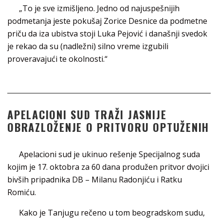
„To je sve izmišljeno. Jedno od najuspešnijih
podmetanja jeste pokušaj Zorice Desnice da podmetne
priču da iza ubistva stoji Luka Pejović i današnji svedok
je rekao da su (nadležni) silno vreme izgubili
proveravajući te okolnosti.“
APELACIONI SUD TRAŽI JASNIJE
OBRAZLOŽENJE O PRITVORU OPTUŽENIH
Apelacioni sud je ukinuo rešenje Specijalnog suda
kojim je 17. oktobra za 60 dana produžen pritvor dvojici
bivših pripadnika DB – Milanu Radonjiću i Ratku
Romiću.
Kako je Tanjugu rečeno u tom beogradskom sudu,