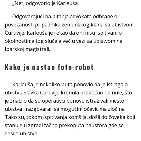
„Ne“, odgovorio je Karleuša.
Odgovarajući na pitanja advokata odbrane o
povezanosti pripadnika zemunskog klana sa ubistvom
Ćuruvije, Karleuša je rekao da oni nisu ispitivani o
okolnostima tog slučaja već u vezi sa ubistvom na
Ibarskoj magistrali.
Kako je nastao foto-robot
Karleuša je nekoliko puta ponovio da je istraga o
ubistvu Slavka Ćuruvije krenula praktično od nule, što
je značilo da su operativci ponovo istraživali mesto
ubistva i razgovarali sa mogućim očevicima zločina.
Tako su, tokom ispitivanja komšija, došli do čoveka koji
stanuje u zgradi tačno prekoputa haustora gde se
desilo ubistvo.