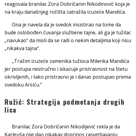
reagovala branilac Zora Dobričanin Nikodinović koja je
na kraju današnjeg ročišta zatražila izuzeće Mandića.
Ona je navela da je svedok insistirao na tome da
bude oslobođen čuvanja službene tajne, ali ga je tužilac
„navukao“ da misli da se radi o nekim detaljima koji nisu
„nikakva tajna“.
„Tražim izuzeće zamenika tužioca Milenka Mandića
jer postupa nestručno i iskazuje pristrasnost na štetu
okrivljenih, i tako pristrasno je i danas postupao prema
svedoku Arsiću.“
Ružić: Strategija podmetanja drugih
lica
Branilac Zora Dobričanin Nikodijević rekla je da
Karleuša nije dao nikakav doprinos rasvetljavanju