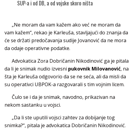
SUP-a i od DB, a od vojske skoro ništa
„Ne moram da vam kažem ako već ne moram da
vam kažem“, rekao je Karleuša, stavljajući do znanja da
će se držati predočavanja sudije Jovanović da ne mora
da odaje operativne podatke.
Advokatica Zora Dobričanin Nikodinović ga je pitala
da li je snimak nudio izvesni
pukovnik Milovanović
, na
šta je Karleuša odgovorio da se ne seća, ali da misli da
su operativci UBPOK-a razgovarali s tim vojnim licem.
Čulo se i da je snimak, navodno, prikazivan na
nekom sastanku u vojsci.
„Da li ste uputili vojsci zahtev za dobijanje tog
snimka?“, pitala je advokatica Dobričanin Nikodinović.