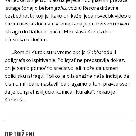
Karleuša. On je ispričao da je jedan od glavnih pravaca
istrage (onaj o belom
golfu,
vozilu Resora državne
bezbednosti, koji je, kako on kaže, jedan svedok video u
blizini mesta zločina u vreme kada je on izvršen) doveo
istragu do Ratka Romića i Miroslava Kuraka kao
učesnika u zločinu.
„Romić i Kurak su u vreme akcije
‘Sablja’
odbili
poligrafsko ispitivanje. Poligraf ne predstavlja dokaz,
on je samo pomoćno sredstvo, ali može da usmeri
policijsku istragu. Toliko je bila snažna naša indicija, da
bismo mi i dalje nastavili da tragamo u tom pravcu sve i
da je poligraf isključio Romića i Kuraka“, rekao je
Karleuša.
OPTUŽENI