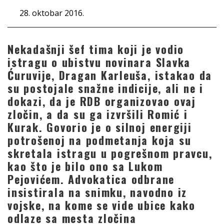
28. oktobar 2016.
Nekadašnji šef tima koji je vodio
istragu o ubistvu novinara Slavka
Ćuruvije, Dragan Karleuša, istakao da
su postojale snažne indicije, ali ne i
dokazi, da je RDB organizovao ovaj
zločin, a da su ga izvršili Romić i
Kurak. Govorio je o silnoj energiji
potrošenoj na podmetanja koja su
skretala istragu u pogrešnom pravcu,
kao što je bilo ono sa Lukom
Pejovićem. Advokatica odbrane
insistirala na snimku, navodno iz
vojske, na kome se vide ubice kako
odlaze sa mesta zločina