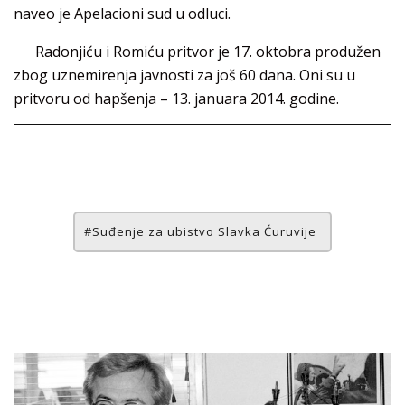
naveo je Apelacioni sud u odluci.
Radonjiću i Romiću pritvor je 17. oktobra produžen
zbog uznemirenja javnosti za još 60 dana. Oni su u
pritvoru od hapšenja – 13. januara 2014. godine.
Suđenje za ubistvo Slavka Ćuruvije