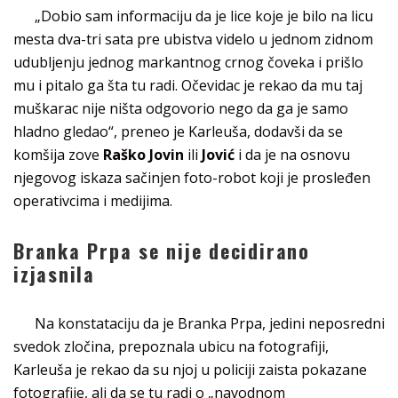
„Dobio sam informaciju da je lice koje je bilo na licu
mesta dva-tri sata pre ubistva videlo u jednom zidnom
udubljenju jednog markantnog crnog čoveka i prišlo
mu i pitalo ga šta tu radi. Očevidac je rekao da mu taj
muškarac nije ništa odgovorio nego da ga je samo
hladno gledao“, preneo je Karleuša, dodavši da se
komšija zove
Raško Jovin
ili
Jović
i da je na osnovu
njegovog iskaza sačinjen foto-robot koji je prosleđen
operativcima i medijima.
Branka Prpa se nije decidirano
izjasnila
Na konstataciju da je Branka Prpa, jedini neposredni
svedok zločina, prepoznala ubicu na fotografiji,
Karleuša je rekao da su njoj u policiji zaista pokazane
fotografije, ali da se tu radi o „navodnom