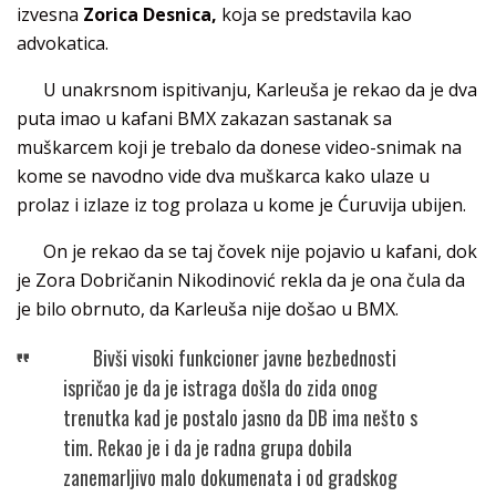
izvesna
Zorica Desnica,
koja se predstavila kao
advokatica.
U unakrsnom ispitivanju, Karleuša je rekao da je dva
puta imao u kafani BMX zakazan sastanak sa
muškarcem koji je trebalo da donese video-snimak na
kome se navodno vide dva muškarca kako ulaze u
prolaz i izlaze iz tog prolaza u kome je Ćuruvija ubijen.
On je rekao da se taj čovek nije pojavio u kafani, dok
je Zora Dobričanin Nikodinović rekla da je ona čula da
je bilo obrnuto, da Karleuša nije došao u BMX.
Bivši visoki funkcioner javne bezbednosti
ispričao je da je istraga došla do zida onog
trenutka kad je postalo jasno da DB ima nešto s
tim. Rekao je i da je radna grupa dobila
zanemarljivo malo dokumenata i od gradskog