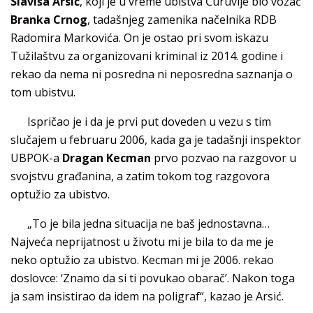
Slaviša Arsić
, koji je u vreme ubistva Ćuruvije bio vozač
Branka Crnog
, tadašnjeg zamenika načelnika RDB
Radomira Markovića. On je ostao pri svom iskazu
Tužilaštvu za organizovani kriminal iz 2014. godine i
rekao da nema ni posredna ni neposredna saznanja o
tom ubistvu.
Ispričao je i da je prvi put doveden u vezu s tim
slučajem u februaru 2006, kada ga je tadašnji inspektor
UBPOK-a
Dragan Kecman
prvo pozvao na razgovor u
svojstvu građanina, a zatim tokom tog razgovora
optužio za ubistvo.
„To je bila jedna situacija ne baš jednostavna…
Najveća neprijatnost u životu mi je bila to da me je
neko optužio za ubistvo. Kecman mi je 2006. rekao
doslovce: ‘Znamo da si ti povukao obarač’. Nakon toga
ja sam insistirao da idem na poligraf“, kazao je Arsić.