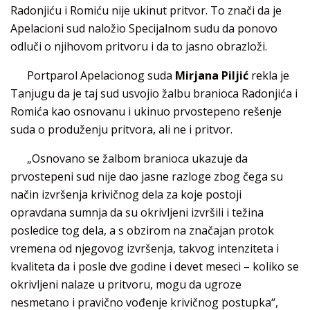
Radonjiću i Romiću nije ukinut pritvor. To znači da je
Apelacioni sud naložio Specijalnom sudu da ponovo
odluči o njihovom pritvoru i da to jasno obrazloži.
Portparol Apelacionog suda
Mirjana Piljić
rekla je
Tanjugu da je taj sud usvojio žalbu branioca Radonjića i
Romića kao osnovanu i ukinuo prvostepeno rešenje
suda o produženju pritvora, ali ne i pritvor.
„Osnovano se žalbom branioca ukazuje da
prvostepeni sud nije dao jasne razloge zbog čega su
način izvršenja krivičnog dela za koje postoji
opravdana sumnja da su okrivljeni izvršili i težina
posledice tog dela, a s obzirom na značajan protok
vremena od njegovog izvršenja, takvog intenziteta i
kvaliteta da i posle dve godine i devet meseci – koliko se
okrivljeni nalaze u pritvoru, mogu da ugroze
nesmetano i pravično vođenje krivičnog postupka“,