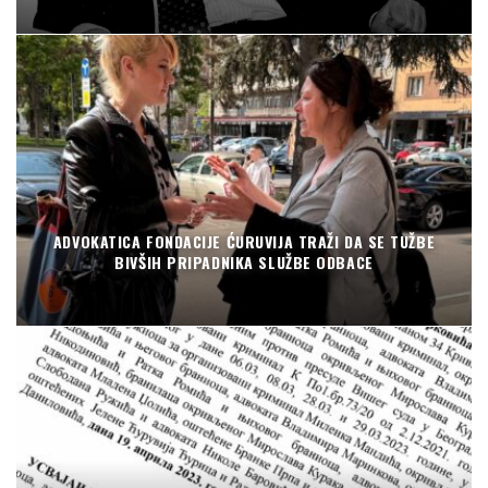
ADVOKATICA FONDACIJE ĆURUVIJA TRAŽI DA SE TUŽBE
BIVŠIH PRIPADNIKA SLUŽBE ODBACE