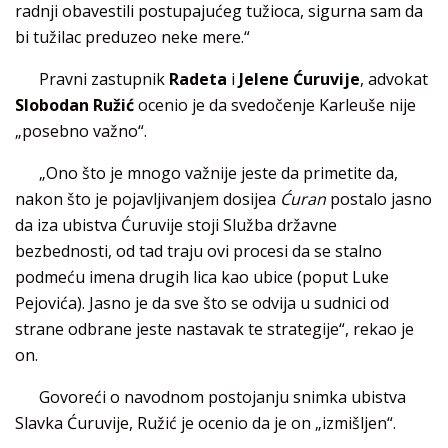
radnji obavestili postupajućeg tužioca, sigurna sam da
bi tužilac preduzeo neke mere.“
Pravni zastupnik
Radeta
i
Jelene Ćuruvije
, advokat
Slobodan Ružić
ocenio je da svedočenje Karleuše nije
„posebno važno“.
„Ono što je mnogo važnije jeste da primetite da,
nakon što je pojavljivanjem dosijea
Ćuran
postalo jasno
da iza ubistva Ćuruvije stoji Služba državne
bezbednosti, od tad traju ovi procesi da se stalno
podmeću imena drugih lica kao ubice (poput Luke
Pejovića). Jasno je da sve što se odvija u sudnici od
strane odbrane jeste nastavak te strategije“, rekao je
on.
Govoreći o navodnom postojanju snimka ubistva
Slavka Ćuruvije, Ružić je ocenio da je on „izmišljen“.