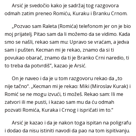
Arsić je svedočio kako je sadržaj tog razgovora
odmah zatim preneo Romiću, Kuraku i Branku Crnom.
„Pozvao sam Raleta (Romića) telefonom jer on je bio
moj prijatelj. Pitao sam da li možemo da se vidimo. Kada
smo se našli, rekao sam mu: Upravo se vraćam, a jedva
sam i pušten. Kecman mi je rekao, znamo da si ti
povukao obarač, znamo da ti je Branko Crni naredio, ti
to treba da potvrdiš”, kazao je Arsić.
On je naveo i da je u tom razgovoru rekao da „to
nije tačno“. „Kecman mi je rekao: Miki (Miroslav Kurak) i
Romić se ne mogu izvući, ti možeš. Rekao sam: Ili me
zatvori ili me pusti, i kazao sam mu da ću odmah
pozvati Romića, Kuraka i Crnog i ispričati im to.“
Arsić je kazao i da je nakon toga ispitan na poligrafu
i dodao da nisu istiniti navodi da pao na tom ispitivanju.