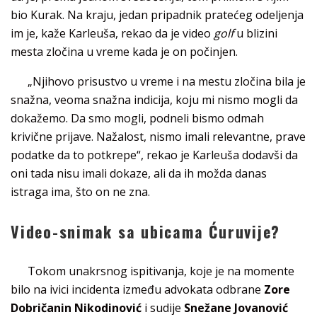
bio Kurak. Na kraju, jedan pripadnik pratećeg odeljenja
im je, kaže Karleuša, rekao da je video
golf
u blizini
mesta zločina u vreme kada je on počinjen.
„Njihovo prisustvo u vreme i na mestu zločina bila je
snažna, veoma snažna indicija, koju mi nismo mogli da
dokažemo. Da smo mogli, podneli bismo odmah
krivične prijave. Nažalost, nismo imali relevantne, prave
podatke da to potkrepe“, rekao je Karleuša dodavši da
oni tada nisu imali dokaze, ali da ih možda danas
istraga ima, što on ne zna.
Video-snimak sa ubicama Ćuruvije?
Tokom unakrsnog ispitivanja, koje je na momente
bilo na ivici incidenta između advokata odbrane
Zore
Dobričanin Nikodinović
i sudije
Snežane Jovanović