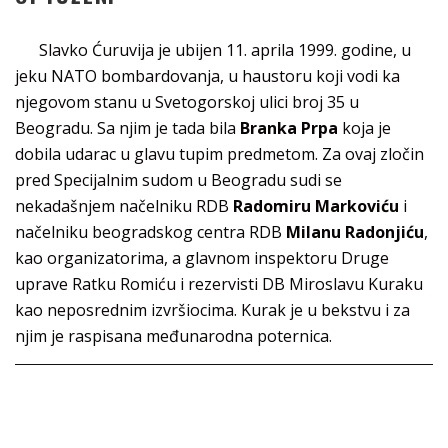
Slavko Ćuruvija je ubijen 11. aprila 1999. godine, u
jeku NATO bombardovanja, u haustoru koji vodi ka
njegovom stanu u Svetogorskoj ulici broj 35 u
Beogradu. Sa njim je tada bila
Branka Prpa
koja je
dobila udarac u glavu tupim predmetom. Za ovaj zločin
pred Specijalnim sudom u Beogradu sudi se
nekadašnjem načelniku RDB
Radomiru Markoviću
i
načelniku beogradskog centra RDB
Milanu Radonjiću
,
kao organizatorima, a glavnom inspektoru Druge
uprave Ratku Romiću i rezervisti DB Miroslavu Kuraku
kao neposrednim izvršiocima. Kurak je u bekstvu i za
njim je raspisana međunarodna poternica.