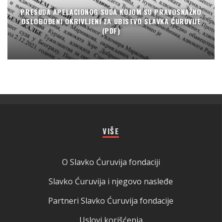
PRESUDA APELACIONOG SUDA KOJOM SU PRAVOSNAŽNO
OSLOBOĐENI OKRIVLJENI ZA UBISTVO SLAVKA ĆURUVIJE
(PDF)
VIŠE
O Slavko Ćuruvija fondaciji
Slavko Ćuruvija i njegovo nasleđe
Partneri Slavko Ćuruvija fondacije
Uslovi korišćenja