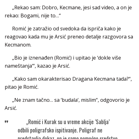
„Rekao sam: Dobro, Kecmane, jesi sad video, a on je
rekao: Bogami, nije to…“
Romić je zatražio od svedoka da ispriča kako je
reagovao kada mu je Arsić preneo detalje razgovora sa
Kecmanom.
„Bio je iznenađen (Romić) i upitao je ‘dokle više
nameštanja‘“, kazao je Arsić.
„Kako sam okarakterisao Dragana Kecmana tada?“,
pitao je Romić.
„Ne znam tačno… sa ‘budala‘, mislim“, odgovorio je
Arsić.
„Romić i Kurak su u vreme akcije ‘Sablja’
odbili poligrafsko ispitivanje. Poligraf ne
predstavlja dokaz, on je samo pomoćno sredstvo,