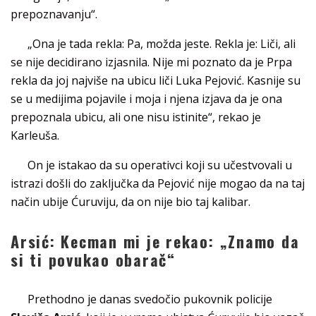
prepoznavanju“.
„Ona je tada rekla: Pa, možda jeste. Rekla je: Liči, ali
se nije decidirano izjasnila. Nije mi poznato da je Prpa
rekla da joj najviše na ubicu liči Luka Pejović. Kasnije su
se u medijima pojavile i moja i njena izjava da je ona
prepoznala ubicu, ali one nisu istinite“, rekao je
Karleuša.
On je istakao da su operativci koji su učestvovali u
istrazi došli do zaključka da Pejović nije mogao da na taj
način ubije Ćuruviju, da on nije bio taj kalibar.
Arsić: Kecman mi je rekao: „Znamo da
si ti povukao obarač“
Prethodno je danas svedočio pukovnik policije