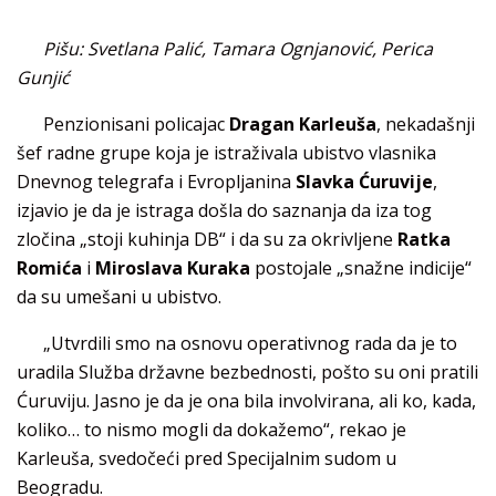
Pišu: Svetlana Palić, Tamara Ognjanović, Perica
Gunjić
Penzionisani policajac
Dragan Karleuša
, nekadašnji
šef radne grupe koja je istraživala ubistvo vlasnika
Dnevnog telegrafa i Evropljanina
Slavka Ćuruvije
,
izjavio je da je istraga došla do saznanja da iza tog
zločina „stoji kuhinja DB“ i da su za okrivljene
Ratka
Romića
i
Miroslava Kuraka
postojale „snažne indicije“
da su umešani u ubistvo.
„Utvrdili smo na osnovu operativnog rada da je to
uradila Služba državne bezbednosti, pošto su oni pratili
Ćuruviju. Jasno je da je ona bila involvirana, ali ko, kada,
koliko… to nismo mogli da dokažemo“, rekao je
Karleuša, svedočeći pred Specijalnim sudom u
Beogradu.