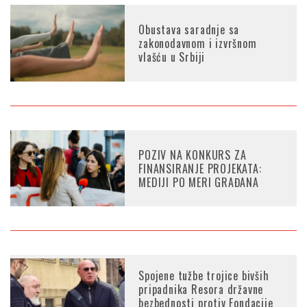
Obustava saradnje sa
zakonodavnom i izvršnom
vlašću u Srbiji
POZIV NA KONKURS ZA
FINANSIRANJE PROJEKATA:
MEDIJI PO MERI GRAĐANA
Spojene tužbe trojice bivših
pripadnika Resora državne
bezbednosti protiv Fondacije