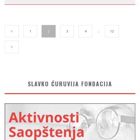
1
2
3
4
…
12
SLAVKO ĆURUVIJA FONDACIJA