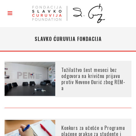
SLAVKO ĆURUVIJA FONDACIJA
Tužilaštvo šest meseci bez
odgovora na krivičnu prijavu
protiv Nevene Đurić zbog REM-
a
Konkurs za učešće u Programu
plaćene prakse za studente i