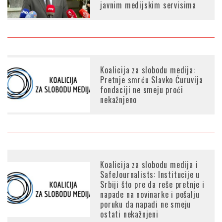
javnim medijskim servisima
Koalicija za slobodu medija:
Pretnje smrću Slavko Ćuruvija
fondaciji ne smeju proći
nekažnjeno
Koalicija za slobodu medija i
SafeJournalists: Institucije u
Srbiji što pre da reše pretnje i
napade na novinarke i pošalju
poruku da napadi ne smeju
ostati nekažnjeni