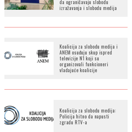
da ograničavaju slobodu
izražavanja i slobodu medija
Koalicija za slobodu medija i
ANEM osuđuju skup ispred
televizije N1 koji su
organizovali funkcioneri
vladajuće koalicije
Koalicija za slobodu medija:
Policija hitno da napusti
zgradu RTV-a