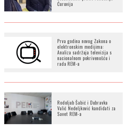
Ćuruvija
Prva godina novog Zakona o
elektronskim medijima:
Analiza sadržaja televizija s
nacionalnom pokrivenošću i
rada REM-a
Rodoljub Šabić i Dubravka
Valić Nedeljković kandidati za
Savet REM-a