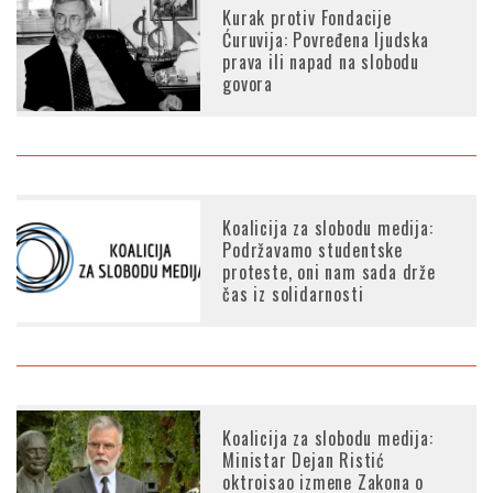
Kurak protiv Fondacije
Ćuruvija: Povređena ljudska
prava ili napad na slobodu
govora
Koalicija za slobodu medija:
Podržavamo studentske
proteste, oni nam sada drže
čas iz solidarnosti
Koalicija za slobodu medija:
Ministar Dejan Ristić
oktroisao izmene Zakona o