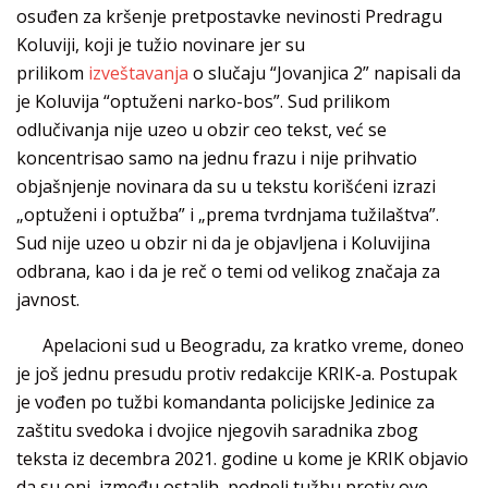
osuđen za kršenje pretpostavke nevinosti Predragu
Koluviji, koji je tužio novinare jer su
prilikom
izveštavanja
o slučaju “Jovanjica 2” napisali da
je Koluvija “optuženi narko-bos”. Sud prilikom
odlučivanja nije uzeo u obzir ceo tekst, već se
koncentrisao samo na jednu frazu i nije prihvatio
objašnjenje novinara da su u tekstu korišćeni izrazi
„optuženi i optužba” i „prema tvrdnjama tužilaštva”.
Sud nije uzeo u obzir ni da je objavljena i Koluvijina
odbrana, kao i da je reč o temi od velikog značaja za
javnost.
Apelacioni sud u Beogradu, za kratko vreme, doneo
je još jednu presudu protiv redakcije KRIK-a. Postupak
je vođen po tužbi komandanta policijske Jedinice za
zaštitu svedoka i dvojice njegovih saradnika zbog
teksta iz decembra 2021. godine u kome je KRIK objavio
da su oni, između ostalih, podneli tužbu protiv ove