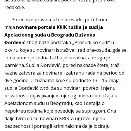
redakcije.
Pored dve pravosnažne presude, početkom
maja
novinare portala KRIK tužila je sudija
Apelacionog suda u Beogradu Dušanka
Đorđević
zbog baze podataka „Prosudi ko sudi“ u
okviru koje su novinari istraživali rad pravosuđa, gde se
i ona pominje. Jedna tužba je krivična, a druga je
parnična. Sudija Đorđević, pored naknade štete, traži
kazne zatvora za novinare i zabranu rada na period od
dve godine. U tužbama koje su podnete 13. i 15. maja,
sudija Đorđević tvrdi da su novinari povredili njenu
privatnost objavljivanjem njenog imena i položaja u
Apelacionom sudu u Beogradu, kao i detalja o
nepokretnostima koje poseduje sa suprugom. Ona
dalje tvrdi da su novinari KRIK-a ugrozili njenu
bezbednost i pomogli kriminalcima da je lociraju.