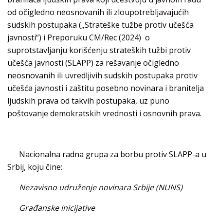
od očigledno neosnovanih ili zloupotrebljavajućih
sudskih postupaka („Strateške tužbe protiv učešća
javnosti“) i Preporuku CM/Rec (2024) o
suprotstavljanju korišćenju strateških tužbi protiv
učešća javnosti (SLAPP) za rešavanje očigledno
neosnovanih ili uvredljivih sudskih postupaka protiv
učešća javnosti i zaštitu posebno novinara i branitelja
ljudskih prava od takvih postupaka, uz puno
poštovanje demokratskih vrednosti i osnovnih prava.
Nacionalna radna grupa za borbu protiv SLAPP-a u
Srbij, koju čine:
Nezavisno udruženje novinara Srbije (NUNS)
Građanske inicijative