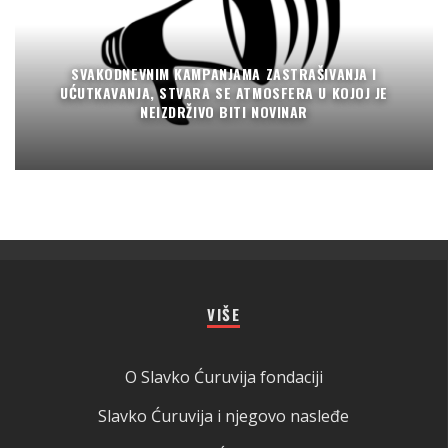
SVAKODNEVNIM KAMPANJAMA ZASTRAŠIVANJA I
UĆUTKAVANJA, STVARA SE ATMOSFERA U KOJOJ JE
NEIZDRŽIVO BITI NOVINAR
VIŠE
O Slavko Ćuruvija fondaciji
Slavko Ćuruvija i njegovo nasleđe