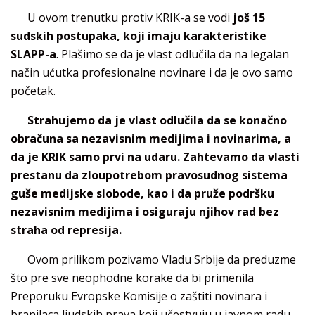
U ovom trenutku protiv KRIK-a se vodi
još 15
sudskih postupaka, koji imaju karakteristike
SLAPP-a
. Plašimo se da je vlast odlučila da na legalan
način ućutka profesionalne novinare i da je ovo samo
početak.
Strahujemo da je vlast odlučila da se konačno
obračuna sa nezavisnim medijima i novinarima, a
da je KRIK samo prvi na udaru. Zahtevamo da vlasti
prestanu da zloupotrebom pravosudnog sistema
guše medijske slobode, kao i da pruže podršku
nezavisnim medijima i osiguraju njihov rad bez
straha od represija.
Ovom prilikom pozivamo Vladu Srbije da preduzme
što pre sve neophodne korake da bi primenila
Preporuku Evropske Komisije o zaštiti novinara i
branilaca ljudskih prava koji učestvuju u javnom radu