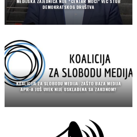
MEDIJSKA ZAJEDNICA NIJE “CENTAR MOĆI” VEĆ STUB
DEMOKRATSKOG DRUŠTVA
KOALICIJA ZA SLOBODU MEDIJA: ZAŠTO BAZA MEDIJA
APR-A JOŠ UVEK NIJE USKLAĐENA SA ZAKONOM?