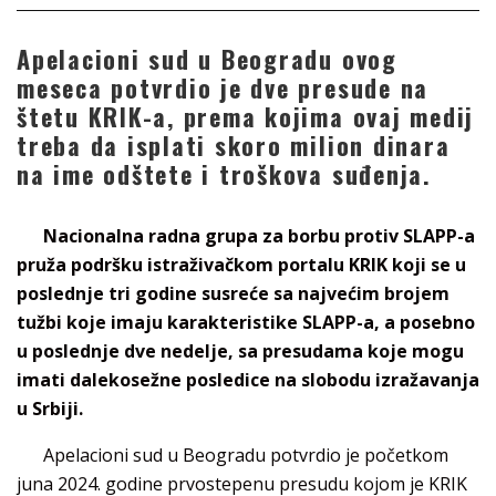
Apelacioni sud u Beogradu ovog
meseca potvrdio je dve presude na
štetu KRIK-a, prema kojima ovaj medij
treba da isplati skoro milion dinara
na ime odštete i troškova suđenja.
Nacionalna radna grupa za borbu protiv SLAPP-a
pruža podršku istraživačkom portalu KRIK koji se u
poslednje tri godine susreće sa najvećim brojem
tužbi koje imaju karakteristike SLAPP-a, a posebno
u poslednje dve nedelje, sa presudama koje mogu
imati dalekosežne posledice na slobodu izražavanja
u Srbiji.
Apelacioni sud u Beogradu potvrdio je početkom
juna 2024. godine prvostepenu presudu kojom je KRIK