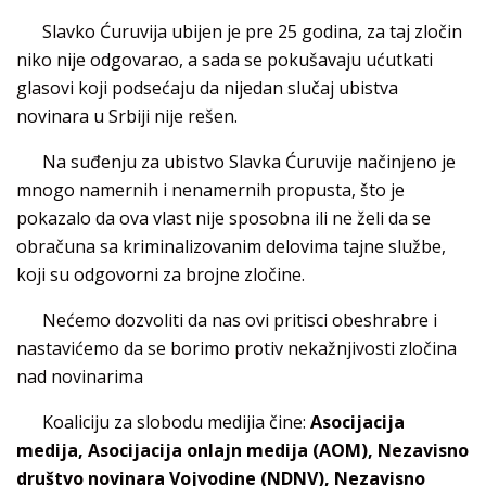
Slavko Ćuruvija ubijen je pre 25 godina, za taj zločin
niko nije odgovarao, a sada se pokušavaju ućutkati
glasovi koji podsećaju da nijedan slučaj ubistva
novinara u Srbiji nije rešen.
Na suđenju za ubistvo Slavka Ćuruvije načinjeno je
mnogo namernih i nenamernih propusta, što je
pokazalo da ova vlast nije sposobna ili ne želi da se
obračuna sa kriminalizovanim delovima tajne službe,
koji su odgovorni za brojne zločine.
Nećemo dozvoliti da nas ovi pritisci obeshrabre i
nastavićemo da se borimo protiv nekažnjivosti zločina
nad novinarima
Koaliciju za slobodu medijia čine:
Asocijacija
medija, Asocijacija onlajn medija (AOM), Nezavisno
društvo novinara Vojvodine (NDNV), Nezavisno