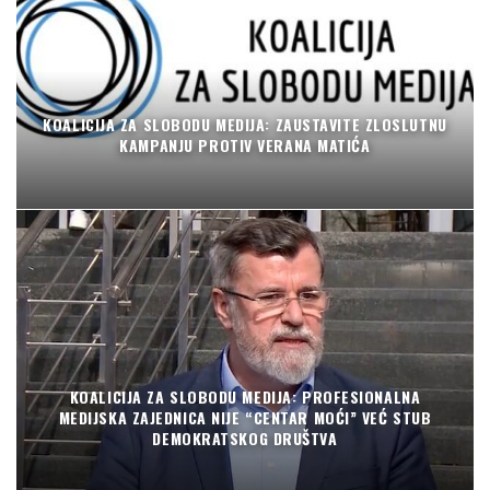
KOALICIJA ZA SLOBODU MEDIJA: ZAUSTAVITE ZLOSLUTNU
KAMPANJU PROTIV VERANA MATIĆA
KOALICIJA ZA SLOBODU MEDIJA: PROFESIONALNA
MEDIJSKA ZAJEDNICA NIJE “CENTAR MOĆI” VEĆ STUB
DEMOKRATSKOG DRUŠTVA