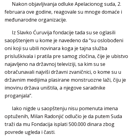
Nakon objavljivanja odluke Apelacionog suda, 2.
februara ove godine, reagovale su mnoge domaće i
međunarodne organizacije.
Iz Slavko Ćuruvija fondacije tada su se oglasili
saopštenjem u kome je navedeno da “su oslobođeni
oni koji su ubili novinara koga je tajna služba
prisluškivala i pratila pre samog zločina, čije je ubistvo
najavljeno na državnoj televiziji, sa kim su se
obračunavali najviši državni zvaničnici, o kome su u
državnim medijima plasirane monstruozne laži, čiju je
imovinu država uništila, a njegove saradnike
proganjala”.
Iako nigde u saopštenju nisu pomenuta imena
optuženih, Milan Radonjić odlučio je da putem Suda
traži da mu Fondacija isplati 500.000 dinara zbog
povrede ugleda i časti.