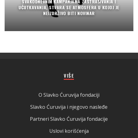
SVAKODNEVNIM KAMPANJAMA ZASTRAŠIVANJA I
UĆUTKAVANJA, STVARA SE ATMOSFERA U KOJOJ JE
NEIZDRŽIVO BITI NOVINAR
VIŠE
O Slavko Ćuruvija fondaciji
Slavko Ćuruvija i njegovo nasleđe
Partneri Slavko Ćuruvija fondacije
Uslovi korišćenja