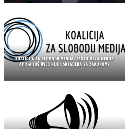
KOALICIJA ZA SLOBODU MEDIJA: ZAŠTO BAZA MEDIJA
APR-A JOŠ UVEK NIJE USKLAĐENA SA ZAKONOM?