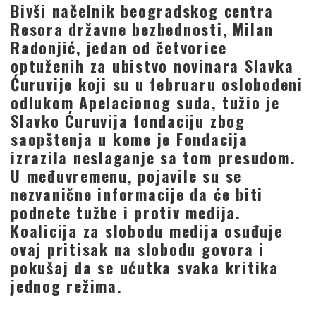
Bivši načelnik beogradskog centra
Resora državne bezbednosti, Milan
Radonjić, jedan od četvorice
optuženih za ubistvo novinara Slavka
Ćuruvije koji su u februaru oslobođeni
odlukom Apelacionog suda, tužio je
Slavko Ćuruvija fondaciju zbog
saopštenja u kome je Fondacija
izrazila neslaganje sa tom presudom.
U međuvremenu, pojavile su se
nezvanične informacije da će biti
podnete tužbe i protiv medija.
Koalicija za slobodu medija osuđuje
ovaj pritisak na slobodu govora i
pokušaj da se ućutka svaka kritika
jednog režima.