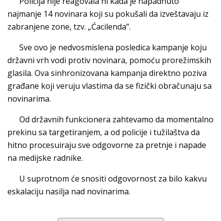
Policija nije reagovala ni kada je napadnuto
najmanje 14 novinara koji su pokušali da izveštavaju iz
zabranjene zone, tzv. „Ćacilenda”.
Sve ovo je nedvosmislena posledica kampanje koju
državni vrh vodi protiv novinara, pomoću prorežimskih
glasila. Ova sinhronizovana kampanja direktno poziva
građane koji veruju vlastima da se fizički obračunaju sa
novinarima.
Od državnih funkcionera zahtevamo da momentalno
prekinu sa targetiranjem, a od policije i tužilaštva da
hitno procesuiraju sve odgovorne za pretnje i napade
na medijske radnike.
U suprotnom će snositi odgovornost za bilo kakvu
eskalaciju nasilja nad novinarima.