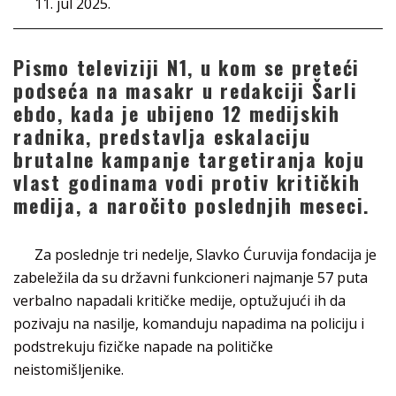
11. jul 2025.
Pismo televiziji N1, u kom se preteći
podseća na masakr u redakciji Šarli
ebdo, kada je ubijeno 12 medijskih
radnika, predstavlja eskalaciju
brutalne kampanje targetiranja koju
vlast godinama vodi protiv kritičkih
medija, a naročito poslednjih meseci.
Za poslednje tri nedelje, Slavko Ćuruvija fondacija je
zabeležila da su državni funkcioneri najmanje 57 puta
verbalno napadali kritičke medije, optužujući ih da
pozivaju na nasilje, komanduju napadima na policiju i
podstrekuju fizičke napade na političke
neistomišljenike.