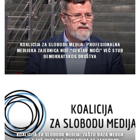
KOALICIJA ZA SLOBODU MEDIJA: PROFESIONALNA
MEDIJSKA ZAJEDNICA NIJE “CENTAR MOĆI” VEĆ STUB
DEMOKRATSKOG DRUŠTVA
KOALICIJA ZA SLOBODU MEDIJA: ZAŠTO BAZA MEDIJA