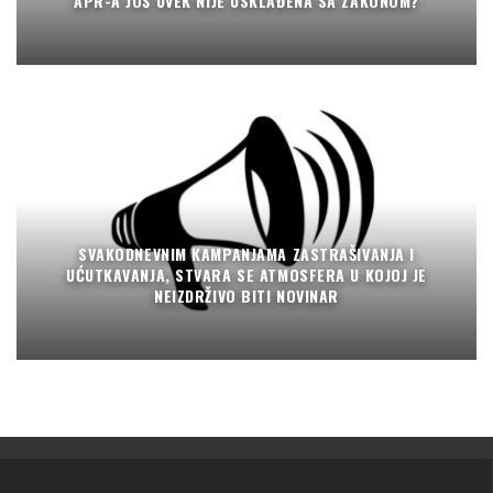
APR-A JOŠ UVEK NIJE USKLAĐENA SA ZAKONOM?
SVAKODNEVNIM KAMPANJAMA ZASTRAŠIVANJA I
UĆUTKAVANJA, STVARA SE ATMOSFERA U KOJOJ JE
NEIZDRŽIVO BITI NOVINAR