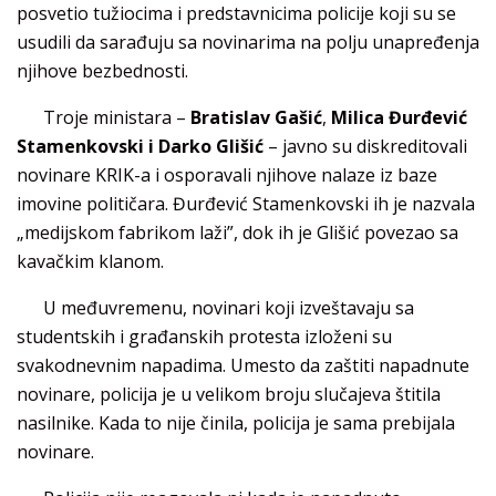
posvetio tužiocima i predstavnicima policije koji su se
usudili da sarađuju sa novinarima na polju unapređenja
njihove bezbednosti.
Troje ministara –
Bratislav Gašić
,
Milica Đurđević
Stamenkovski i Darko Glišić
– javno su diskreditovali
novinare KRIK-a i osporavali njihove nalaze iz baze
imovine političara. Đurđević Stamenkovski ih je nazvala
„medijskom fabrikom laži”, dok ih je Glišić povezao sa
kavačkim klanom.
U međuvremenu, novinari koji izveštavaju sa
studentskih i građanskih protesta izloženi su
svakodnevnim napadima. Umesto da zaštiti napadnute
novinare, policija je u velikom broju slučajeva štitila
nasilnike. Kada to nije činila, policija je sama prebijala
novinare.