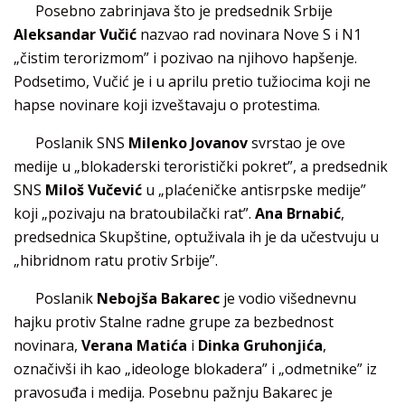
Posebno zabrinjava što je predsednik Srbije
Aleksandar Vučić
nazvao rad novinara Nove S i N1
„čistim terorizmom” i pozivao na njihovo hapšenje.
Podsetimo, Vučić je i u aprilu pretio tužiocima koji ne
hapse novinare koji izveštavaju o protestima.
Poslanik SNS
Milenko Jovanov
svrstao je ove
medije u „blokaderski teroristički pokret”, a predsednik
SNS
Miloš Vučević
u „plaćeničke antisrpske medije”
koji „pozivaju na bratoubilački rat”.
Ana Brnabić
,
predsednica Skupštine, optuživala ih je da učestvuju u
„hibridnom ratu protiv Srbije”.
Poslanik
Nebojša Bakarec
je vodio višednevnu
hajku protiv Stalne radne grupe za bezbednost
novinara,
Verana Matića
i
Dinka Gruhonjića
,
označivši ih kao „ideologe blokadera” i „odmetnike” iz
pravosuđa i medija. Posebnu pažnju Bakarec je