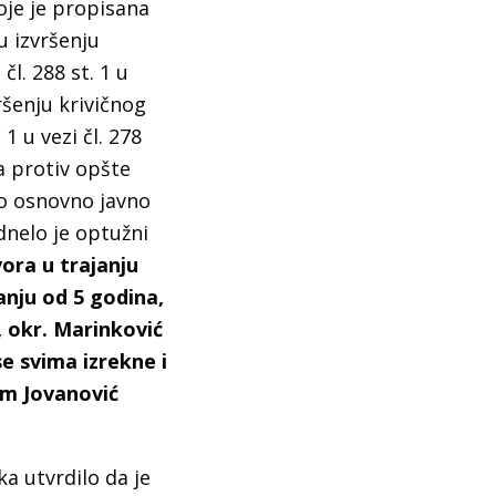
koje je propisana
u izvršenju
l. 288 st. 1 u
vršenju krivičnog
1 u vezi čl. 278
la protiv opšte
ugo osnovno javno
nelo je optužni
ora u trajanju
anju od 5 godina,
, okr. Marinković
e svima izrekne i
im Jovanović
a utvrdilo da je