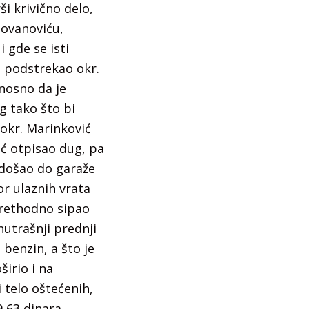
i krivično delo,
Jovanoviću,
 gde se isti
ć podstrekao okr.
nosno da je
g tako što bi
okr. Marinković
ić otpisao dug, pa
, došao do garaže
or ulaznih vrata
prethodno sipao
unutrašnji prednji
 benzin, a što je
irio i na
 telo oštećenih,
9,63 dinara.