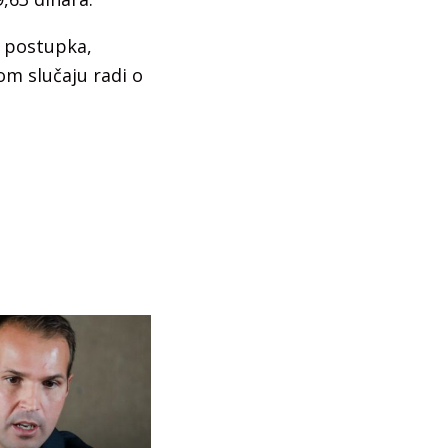
m postupka,
nom slučaju radi o