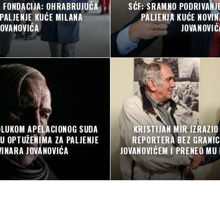
A FONDACIJA: OHRABRUJUĆA
SĆF: SRAMNO PODRIVANJ
PALJENJE KUĆE MILANA
PALJENJA KUĆE NOVI
JOVANOVIĆA
JOVANOVIĆ
DLUKOM APELACIONOG SUDA
KRISTIJAN MIR IZRAZI
U OPTUŽENIMA ZA PALJENJE
REPORTERA BEZ GRANIC
VINARA JOVANOVIĆA
JOVANOVIĆEM I PRENEO MU