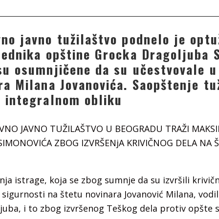
no javno tužilaštvo podnelo je optu
sednika opštine Grocka Dragoljuba 
su osumnjičene da su učestvovale u
ra Milana Jovanovića. Saopštenje tu
 integralnom obliku
NO JAVNO TUŽILAŠTVO U BEOGRADU TRAŽI MAKS
SIMONOVIĆA ZBOG IZVRŠENjA KRIVIČNOG DELA NA 
a istrage, koja se zbog sumnje da su izvršili krivič
 sigurnosti na štetu novinara Jovanović Milana, vodil
uba, i to zbog izvršenog Teškog dela protiv opšte 