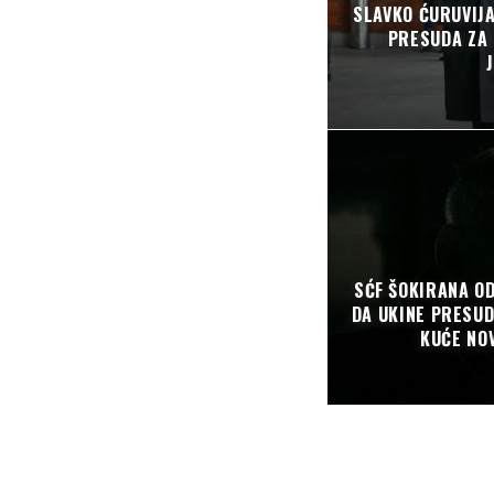
SLAVKO ĆURUVIJ
PRESUDA ZA 
SĆF ŠOKIRANA O
DA UKINE PRESUD
KUĆE NO