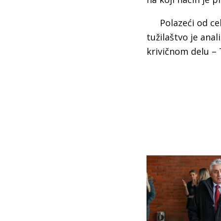
Polazeći od c
tužilaštvo je anal
krivičnom delu – 