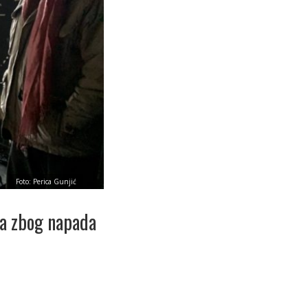
Foto: Perica Gunjić
ća zbog napada