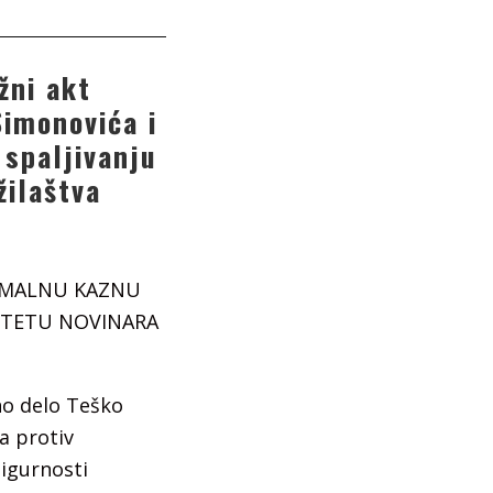
žni akt
Simonovića i
 spaljivanju
žilaštva
IMALNU KAZNU
ŠTETU NOVINARA
no delo Teško
a protiv
sigurnosti