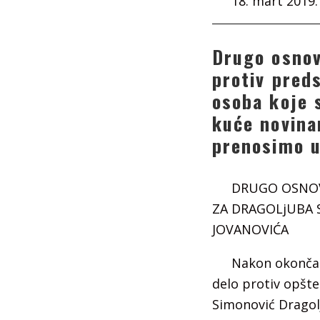
18. mart 2019.
Drugo osnov
protiv pred
osoba koje 
kuće novina
prenosimo u
DRUGO OSNOV
ZA DRAGOLjUBA 
JOVANOVIĆA
Nakon okončanj
delo protiv opšte
Simonović Dragolj