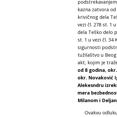
podstrekavanjem iz
kazna zatvora od 
krivičnog dela Te
vezi čl. 278 st. 1
dela Teško delo pr
st. 1 u vezi čl. 3
sigurnosti podstre
tužilaštvo u Beo
akt, kojim je tra
od 8 godina, okr
okr. Novaković I
Alekesndru izrek
mera bezbednosti
Milanom i Deljan
Ovakvu odluku 