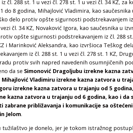
 čl. 288 st. 1 u vezi čl. 278 st. 1 u vezi čl. 34 KZ, za 
1 do 8 godina, Mihajlović Vladimira, kao saučesnika 
ško delo protiv opšte sigurnosti podstrekavanjem iz č
 u vezi čl. 34 KZ, Novaković Igora, kao saučesnika u iz
otiv opšte sigurnosti podstrekavanjem iz čl. 288 st. 
4 KZ i Marinković Aleksandra, kao izvršioca Teškog de
kavanjem iz čl. 288 st. 1 u vezi čl. 278 st. 1 KZ, Dr
gradu protiv svih napred navedenih osumnjičenih pod
ženo da se
Simonović Dragoljubu izrekne kazna zatv
. Mihajlović Vladimiru izrekne kazna zatvora u traj
goru izrekne kazna zatvora u trajanju od 5 godina
ne kazna zatvora u trajanju od 6 godina, kao i da s
 zabrane približavanja i komunikacije sa oštećen
in Jelom
.
tužilaštvo je donelo, jer je tokom istražnog postupk