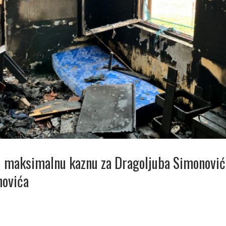
ži maksimalnu kaznu za Dragoljuba Simonovi
novića