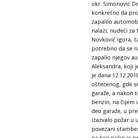
okr. Simonović Dr
konkretno da pron
zapalilo automobi
nalazi, nudeći za
Novković Igora, t
potrebno da se n
zapalio njegov au
Aleksandra, koji 
je dana 12.12.201
oštećenog, gde se
garaže, a nakon t
benzin, na čijem v
deo garaže, u pre
izazvalo požar u 
povezani stambeni
na koji način je p