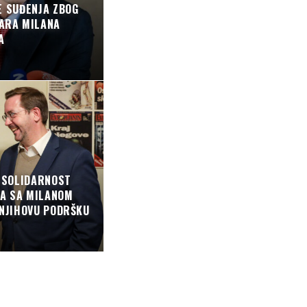
E SUĐENJA ZBOG
NARA MILANA
A
O SOLIDARNOST
A SA MILANOM
 NJIHOVU PODRŠKU