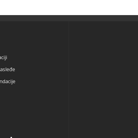
ciji
nasleđe
ndacije