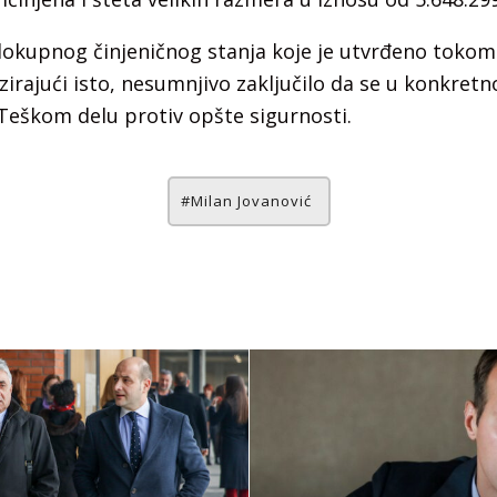
elokupnog činjeničnog stanja koje je utvrđeno toko
izirajući isto, nesumnjivo zaključilo da se u konkret
Teškom delu protiv opšte sigurnosti.
Milan Jovanović