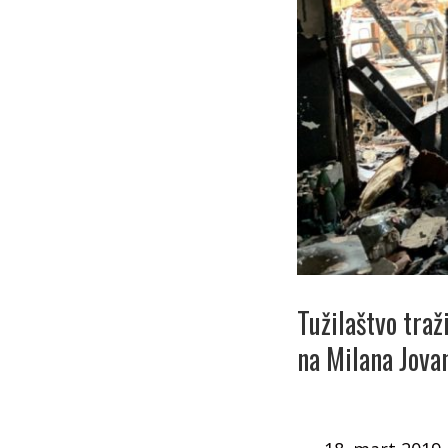
Tužilaštvo tra
na Milana Jova