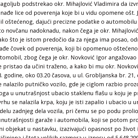
agoljub podstrekao okr. Mihajlović Vladimira da izvrš
ađe lice od poverenja koje bi u vidu opomene ošt. 
l oštećenog, dajući precizne podatke o automobilu i
 to novčanu nadoknadu, nakon čega je okr. Mihajlovi
ako što je istom predočio da za njega ima posao, od
ađe čovek od poverenja, koji bi opomenuo oštećeno
tomobil, zbog čega je okr. Novković Igor angažovao 
je pristao da učini traženo, a kako bi mu okr. Novkov
8. godine, oko 03.20 časova, u ul. Grobljanska br. 21
 nalazilo putničko vozilo, gde je ciglom razbio proz
oga u unutrašnjost ubacio staklenu flašu u koju je 
rhu se nalazila krpa, koju je isti zapalio i ubacio u 
delu zadnjeg dela vozila, pri čemu se po podu prolio
unutrašnjosti garaže i automobila, koji se potom proš
 objekat u nastavku, izazivajući opasnost po život i
ričinjena i šteta velikih razmera u iznosu od 5.648.29