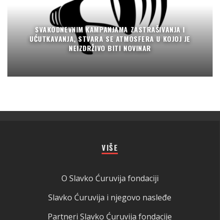
SVAKODNEVNIM KAMPANJAMA ZASTRAŠIVANJA I
UĆUTKAVANJA, STVARA SE ATMOSFERA U KOJOJ JE
NEIZDRŽIVO BITI NOVINAR
VIŠE
O Slavko Ćuruvija fondaciji
Slavko Ćuruvija i njegovo nasleđe
Partneri Slavko Ćuruvija fondacije