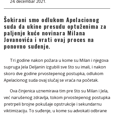
24. decembar 2021.
Šokirani smo odlukom Apelacionog
suda da ukine presudu optuženima za
paljenje kuće novinara Milana
Jovanovića i vrati ovaj proces na
ponovno suđenje.
Tri godine nakon požara u kome su Milan i njegova
supruga Jela Deljanin izgubili sve što su imali, i nakon
skoro dve godine prvostepenog postupka, odlukom
Apelacionog suda ovaj slučaj se vraća na početak.
Ova činjenica uznemirava tim pre što su Milan i Jela,
već narušenog zdravlja, tokom prvostepenog postupka
pretrpeli brojne pokušaje opstrukcije i sekundarnu
viktimizaciju. To suđenje, u kome su advokati odbrane