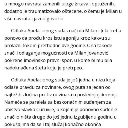
u mnogo navrata zamenili uloge žrtava i optuženih,
dodatno je traumatizovalo oštećene, o čemu je Milan u
više navrata i javno govorio.
Odluka Apelacionog suda znači da Milan i Jela treba
ponovo da prođu kroz istu agoniju kroz kakvu su
prolazili tokom prethodne dve godine. Ona takođe
znači i odlaganje mogućnosti da Milan Jovanović
pokrene imovinsko pravni spor, u kome bi mu bila
nadoknađena šteta koju je pretrpeo.
Odluka Apelacionog suda je još jedna u nizu koja
odlaže pravdu za novinare, ovog puta za jedan od
najtežih zločina protiv novinara u poslednjoj deceniji.
Nameće se paralela sa beskonačnim suđenjem za
ubistvo Slavka Ćuruvije, u kojem je ponovno suđenje
značilo ništa drugo do još jednu izgubljenu godinu u
pokušajima da se i taj slučaj konačno okonča