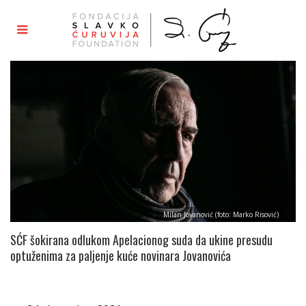
Milan Jovanović (foto: Marko Risović)
SĆF šokirana odlukom Apelacionog suda da ukine presudu
optuženima za paljenje kuće novinara Jovanovića