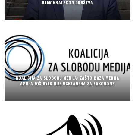
DEMOKRATSKOG DRUŠTVA
KOALICIJA ZA SLOBODU MEDIJA: ZAŠTO BAZA MEDIJA
APR-A JOŠ UVEK NIJE USKLAĐENA SA ZAKONOM?