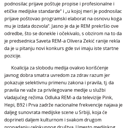
podnosilac prijave poštuje propise i profesionalne i
etičke medijske standarde“ i „u kojoj meri je podnosilac
prijave poštovao programski elaborat na osnovu koga
mu je izdata dozvola“. Jasno je da je REM prekršio ove
odredbe, što se donekle i očekivalo, s obzirom na to da
je predsednica Saveta REM-a Olivera Zekić ranije rekla
da je u pitanju novi konkurs gde svi imaju iste startne
pozicije.
Koalicija za slobodu medija ovakvo korišćenje
javnog dobra smatra uvredom za zdrav razum jer
pokazuje selektivnu primenu zakona i pravila, tj. da
pravila ne važe za privilegovane medije u službi
vladajućeg režima. Odluka REM-a da televizije Pink,
Hepi, B92 i Prva zadrže nacionalne frekvencije najava je
daljeg sunovrata medijske scene u Srbiji, koja će
doprineti daljem kulturnom i svakom drugom
propadanju celokupnog društva. Umesto medijskog