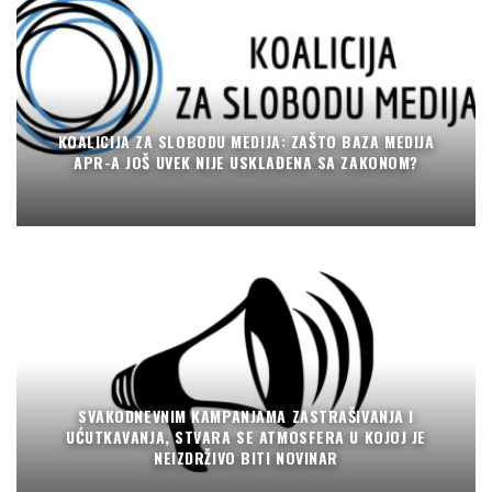
KOALICIJA ZA SLOBODU MEDIJA: ZAŠTO BAZA MEDIJA
APR-A JOŠ UVEK NIJE USKLAĐENA SA ZAKONOM?
SVAKODNEVNIM KAMPANJAMA ZASTRAŠIVANJA I
UĆUTKAVANJA, STVARA SE ATMOSFERA U KOJOJ JE
NEIZDRŽIVO BITI NOVINAR