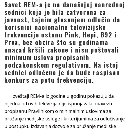
Savet REM-a je na današnjoj vanrednoj
sednici koja je bila zatvorena za
javnost, tajnim glasanjem odlučio da
korisnici nacionalne televizijske
frekvencije ostanu Pink, Hepi, B92 i
Prva, bez obzira što su godinama
unazad kršili zakone i nisu poštovali
minimum uslova propisanih
podzakonskom regulativom. Na istoj
sednici odlučeno je da bude raspisan
konkurs za petu frekvenciju.
Izveštaji REM-a iz godine u godinu pokazuju da
nijedna od ovih televizija nije ispunjavala obavezu
propisanu Pravilnikom o minimalnim uslovima za
pružanje medijske usluge i kriterijumima za odlučivanje
u postupku izdavanja dozvole za pružanje medijske