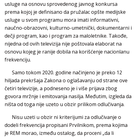
usluge na osnovu sprovedenog javnog konkursa
prema kojoj je definisano da pružalac opšte medijske
usluge u svom programu mora imati informativni,
naučno-obrazovni, kulturno-umetnički, dokumentarni i
dečji program, kao i program za maloletnike. Takođe,
nijedna od ovih televizija nije poštovala elaborat na
osnovu kojeg je ranije dobila na korišćenje nacionlanu
frekvenciju.
Samo tokom 2020. godine načinjeno je preko 12
hiljada prekršaja Zakona o oglašavanju od strane ove
četiri televizije, a podneseno je i više prijava zbog
govora mržnje i emitovanja nasilja. Međutim, izgleda da
ništa od toga nije uzeto u obzir prilikom odlučivanja.
Nisu uzeti u obzir ni kriterijumi za odlučivanje o
dodeli frekvencija propisani Prvilnikom, prema kojima
je REM morao, između ostalog, da proceni „da li