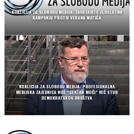
KOALICIJA ZA SLOBODU MEDIJA: ZAUSTAVITE ZLOSLUTNU
KAMPANJU PROTIV VERANA MATIĆA
KOALICIJA ZA SLOBODU MEDIJA: PROFESIONALNA
MEDIJSKA ZAJEDNICA NIJE “CENTAR MOĆI” VEĆ STUB
DEMOKRATSKOG DRUŠTVA