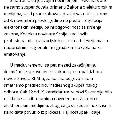
Smatramo da je svojim nečinjenjem, Nevena Đurić
ne samo suspendovala primenu Zakona o elektronskim
medijima, već i prouzrokovala pravni vakuum u kome
od 4. novembra prošle godine ne postoji regulacija
elektronskih medija, pa ni odgovornost za kršenja
zakona, Kodeksa novinara Srbije, kao i svih
profesionalnih i civilizacijskih normi na televizijama sa
nacionalnim, regionalnim i gradskim dozvolama za
emitovanje.
U međuvremenu, sa pet meseci zakašnjenja,
delimično je sproveden nezakonit postupak izbora
novog Saveta REM-a, za koji najodgovornijom
smatramo predsednicu nadležnog skupštinskog
odbora. Čak 12 od 19 kandidatura za novi Savet nije bilo
u skladu sa kriterijumima navedenim u Zakonu o
elektronskim medijima, zbog čega se sedam nezavisnih
kandidata povuklo iz procesa. Taj postupak i dalje