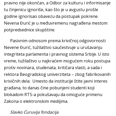
pravno nije okončan, a Odbor za kulturu i informisanje
tu činjenicu ignoriše, kao što je u avgustu prošle
godine ignorisao obavezu da postupak pokrene.
Nevena Đurić je u međuvremenu nagrađena mestom
potpredsednice skupštine.
Pasivnim odnosom prema krivičnoj odgovornosti
Nevene Đurić, tužilaštvo saučestvuje u urušavanju
integriteta parlamenta i pravnog sistema Srbije. U isto
vreme, tužilaštvo u najkraćem mogućem roku postupa
protiv novinara, studenata, kritičara vlasti, a sada i
rektora Beogradskog univerziteta – zbog fabrikovanih
krivičnih dela. Umesto da institucije štite javni interes
građana, to danas čine pobunjeni studenti koji
blokadom RTS-a pokušavaju da omoguće primenu
Zakona o elektronskim medijima.
Slavko Ćuruvija fondacija