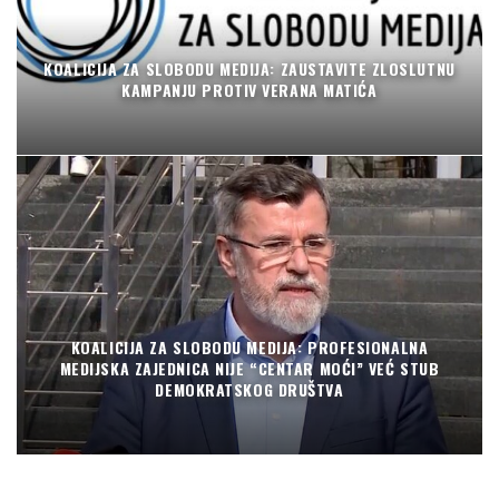
KOALICIJA ZA SLOBODU MEDIJA: ZAUSTAVITE ZLOSLUTNU
KAMPANJU PROTIV VERANA MATIĆA
KOALICIJA ZA SLOBODU MEDIJA: PROFESIONALNA
MEDIJSKA ZAJEDNICA NIJE “CENTAR MOĆI” VEĆ STUB
DEMOKRATSKOG DRUŠTVA