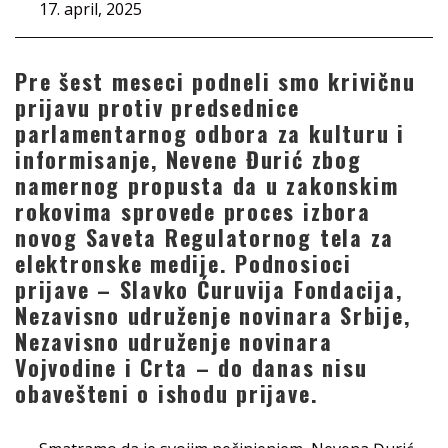
17. april, 2025
Pre šest meseci podneli smo krivičnu
prijavu protiv predsednice
parlamentarnog odbora za kulturu i
informisanje, Nevene Đurić zbog
namernog propusta da u zakonskim
rokovima sprovede proces izbora
novog Saveta Regulatornog tela za
elektronske medije. Podnosioci
prijave – Slavko Ćuruvija Fondacija,
Nezavisno udruženje novinara Srbije,
Nezavisno udruženje novinara
Vojvodine i Crta – do danas nisu
obavešteni o ishodu prijave.