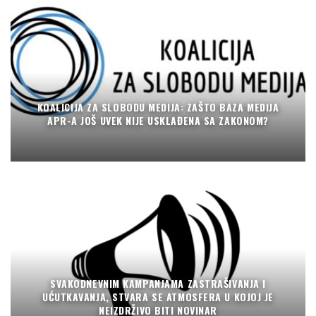
KOALICIJA ZA SLOBODU MEDIJA: ZAŠTO BAZA MEDIJA
APR-A JOŠ UVEK NIJE USKLAĐENA SA ZAKONOM?
SVAKODNEVNIM KAMPANJAMA ZASTRAŠIVANJA I
UĆUTKAVANJA, STVARA SE ATMOSFERA U KOJOJ JE
NEIZDRŽIVO BITI NOVINAR