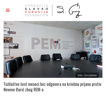
Foto: Cenzolovka
Tužilaštvo šest meseci bez odgovora na krivičnu prijavu protiv
Nevene Đurić zbog REM-a