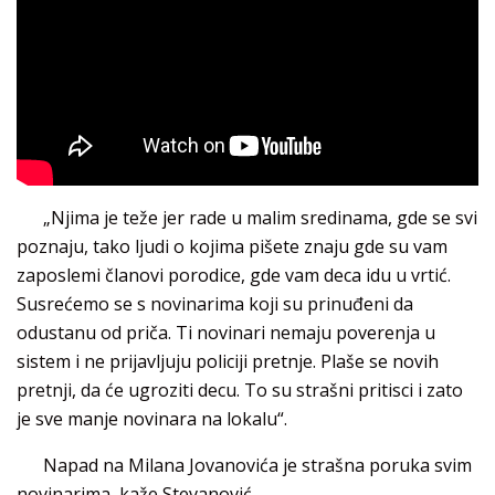
„Njima je teže jer rade u malim sredinama, gde se svi
poznaju, tako ljudi o kojima pišete znaju gde su vam
zaposlemi članovi porodice, gde vam deca idu u vrtić.
Susrećemo se s novinarima koji su prinuđeni da
odustanu od priča. Ti novinari nemaju poverenja u
sistem i ne prijavljuju policiji pretnje. Plaše se novih
pretnji, da će ugroziti decu. To su strašni pritisci i zato
je sve manje novinara na lokalu“.
Napad na Milana Jovanovića je strašna poruka svim
novinarima, kaže Stevanović.