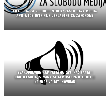
KOALICIJA ZA SLOBODU MEDIJA: ZAŠTO BAZA MEDIJA
APR-A JOŠ UVEK NIJE USKLAĐENA SA ZAKONOM?
SVAKODNEVNIM KAMPANJAMA ZASTRAŠIVANJA I
UĆUTKAVANJA, STVARA SE ATMOSFERA U KOJOJ JE
NEIZDRŽIVO BITI NOVINAR