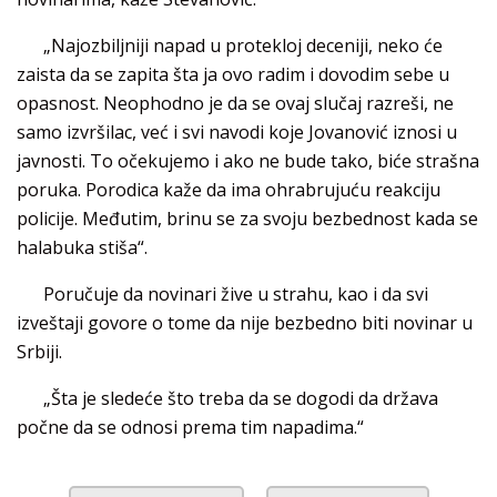
„Najozbiljniji napad u protekloj deceniji, neko će
zaista da se zapita šta ja ovo radim i dovodim sebe u
opasnost. Neophodno je da se ovaj slučaj razreši, ne
samo izvršilac, već i svi navodi koje Jovanović iznosi u
javnosti. To očekujemo i ako ne bude tako, biće strašna
poruka. Porodica kaže da ima ohrabrujuću reakciju
policije. Međutim, brinu se za svoju bezbednost kada se
halabuka stiša“.
Poručuje da novinari žive u strahu, kao i da svi
izveštaji govore o tome da nije bezbedno biti novinar u
Srbiji.
„Šta je sledeće što treba da se dogodi da država
počne da se odnosi prema tim napadima.“