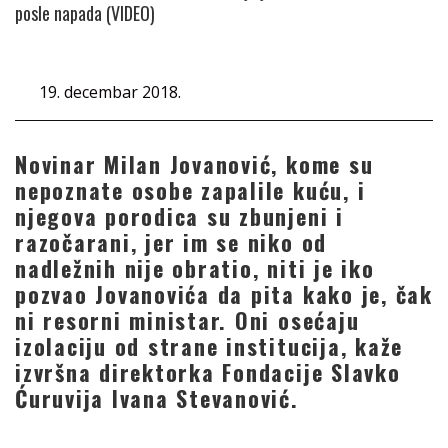
posle napada (VIDEO)
19. decembar 2018.
Novinar Milan Jovanović, kome su
nepoznate osobe zapalile kuću, i
njegova porodica su zbunjeni i
razočarani, jer im se niko od
nadležnih nije obratio, niti je iko
pozvao Jovanovića da pita kako je, čak
ni resorni ministar. Oni osećaju
izolaciju od strane institucija, kaže
izvršna direktorka Fondacije Slavko
Ćuruvija Ivana Stevanović.