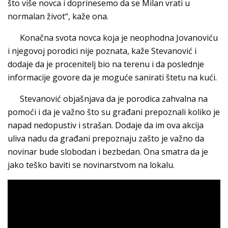
što više novca i doprinesemo da se Milan vrati u
normalan život“, kaže ona.
Konačna svota novca koja je neophodna Jovanoviću
i njegovoj porodici nije poznata, kaže Stevanović i
dodaje da je procenitelj bio na terenu i da poslednje
informacije govore da je moguće sanirati štetu na kući.
Stevanović objašnjava da je porodica zahvalna na
pomoći i da je važno što su građani prepoznali koliko je
napad nedopustiv i strašan. Dodaje da im ova akcija
uliva nadu da građani prepoznaju zašto je važno da
novinar bude slobodan i bezbedan. Ona smatra da je
jako teško baviti se novinarstvom na lokalu.