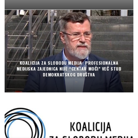
KOALICIJA ZA SLOBODU MEDIJA: PROFESIONALNA
MEDIJSKA ZAJEDNICA NIJE “CENTAR MOĆI” VEĆ STUB
DEMOKRATSKOG DRUŠTVA