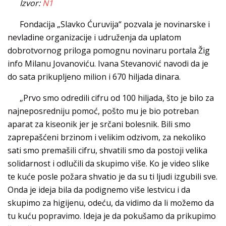
Izvor:
N1
Fondacija „Slavko Ćuruvija“ pozvala je novinarske i
nevladine organizacije i udruženja da uplatom
dobrotvornog priloga pomognu novinaru portala Žig
info Milanu Jovanoviću. Ivana Stevanović navodi da je
do sata prikupljeno milion i 670 hiljada dinara.
„Prvo smo odredili cifru od 100 hiljada, što je bilo za
najneposredniju pomoć, pošto mu je bio potreban
aparat za kiseonik jer je srčani bolesnik. Bili smo
zaprepašćeni brzinom i velikim odzivom, za nekoliko
sati smo premašili cifru, shvatili smo da postoji velika
solidarnost i odlučili da skupimo više. Ko je video slike
te kuće posle požara shvatio je da su ti ljudi izgubili sve.
Onda je ideja bila da podignemo više lestvicu i da
skupimo za higijenu, odeću, da vidimo da li možemo da
tu kuću popravimo. Ideja je da pokušamo da prikupimo