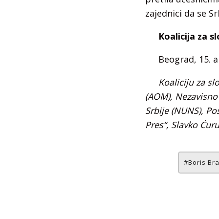
zajednici da se S
Koalicija za 
Beograd, 15. a
Koaliciju za s
(AOM),
Nezavisno
Srbije (NUNS),
Pos
Pres“,
Slavko Ćuruv
Boris Bra