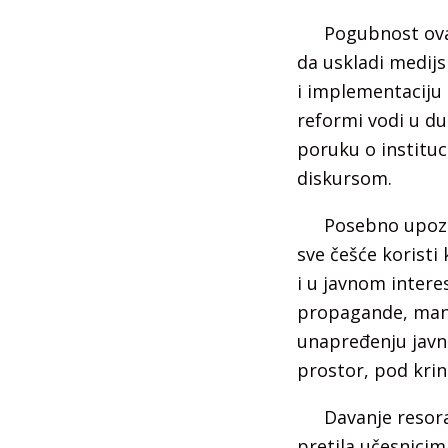
Pogubnost ova
da uskladi medij
i implementaciju
reformi vodi u d
poruku o instituc
diskursom.
Posebno upozo
sve češće koristi
i u javnom intere
propagande, manipu
unapređenju javno
prostor, pod krin
Davanje resora
pretila učesnicim