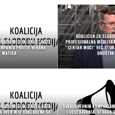
KOALICIJA ZA SLOBO
OBODU MEDIJA: ZAUSTAVITE
PROFESIONALNA MEDIJSKA
AMPANJU PROTIV VERANA
“CENTAR MOĆI” VEĆ STU
MATIĆA
DRUŠTVA
OBODU MEDIJA: ZAŠTO BAZA
SVAKODNEVNIM KAMPANJAM
Š UVEK NIJE USKLAĐENA SA
I UĆUTKAVANJA, STVARA 