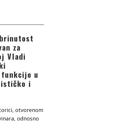
abrinutost
van za
j Vladi
ki
 funkcije u
ističko i
torici, otvorenom
ovinara, odnosno