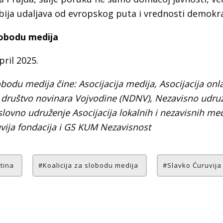
rbija udaljava od evropskog puta i vrednosti demokr
slobodu medija
pril 2025.
lobodu medija
čine:
Asocijacija medija,
Asocijacija onl
 društvo novinara Vojvodine (NDNV),
Nezavisno udruž
lovno udruženje Asocijacija lokalnih i nezavisnih med
ija fondacija i
GS KUM Nezavisnost
tina
Koalicija za slobodu medija
Slavko Ćuruvija