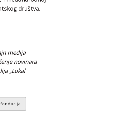
atskog društva.
ajn medija
enje novinara
ija „Lokal
 fondacija