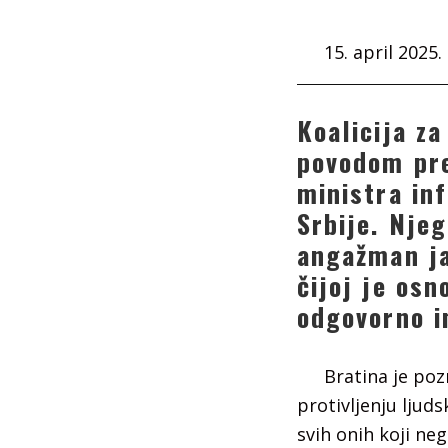
15. april 2025.
Koalicija za
povodom pre
ministra in
Srbije. Njeg
angažman ja
čijoj je osn
odgovorno i
Bratina je po
protivljenju ljud
svih onih koji neg