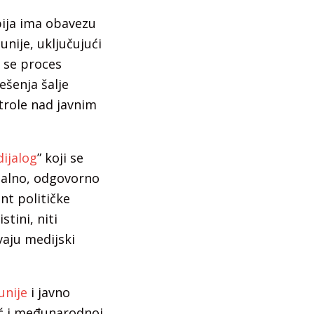
ija ima obavezu
nije, uključujući
 se proces
šenja šalje
ntrole nad javnim
ijalog
” koji se
onalno, odgovorno
nt političke
tini, niti
vaju medijski
unije
i javno
eć i međunarodnoj