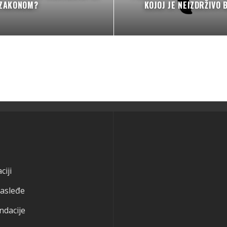
ZAKONOM?
KOJOJ JE NEIZDRŽIVO 
ciji
nasleđe
ndacije