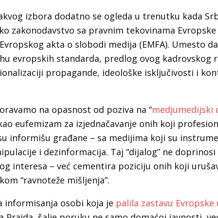
kvog izbora dodatno se ogleda u trenutku kada Srb
sko zakonodavstvo sa pravnim tekovinama Evropske u
 Evropskog akta o slobodi medija (EMFA). Umesto da
uhu evropskih standarda, predlog ovog kadrovskog re
ionalizaciji propagande, ideološke isključivosti i ko
ravamo na opasnost od poziva na “
medjumedijski d
 kao eufemizam za izjednačavanje onih koji profesi
su informišu građane – sa medijima koji su instrume
lacije i dezinformacija. Taj “dijalog” ne doprinosi is
g interesa – već cementira poziciju onih koji uruša
kom “ravnoteže mišljenja”.
 informisanja osobi koja je
palila zastavu Evropske 
a Prajda, šalje poruku ne samo domaćoj javnosti, v