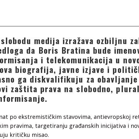
 slobodu medija izražava ozbiljnu z
dloga da Boris Bratina bude imeno
formisanja i telekomunikacija u novo
ova biografija, javne izjave i politič
sno ga diskvalifikuju za obavljanje
ovi zaštita prava na slobodno, plural
nformisanje.
znat po ekstremističkim stavovima, antievropskoj re
skim pravima, targetiranju građanskih inicijativa i n
uju kritičku misao.