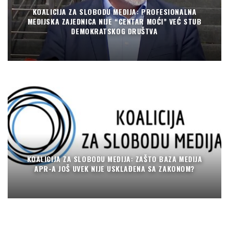
KOALICIJA ZA SLOBODU MEDIJA: PROFESIONALNA
MEDIJSKA ZAJEDNICA NIJE “CENTAR MOĆI” VEĆ STUB
DEMOKRATSKOG DRUŠTVA
KOALICIJA ZA SLOBODU MEDIJA: ZAŠTO BAZA MEDIJA
APR-A JOŠ UVEK NIJE USKLAĐENA SA ZAKONOM?