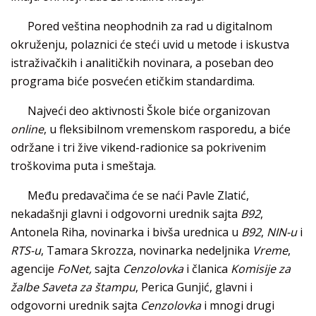
Pored veština neophodnih za rad u digitalnom
okruženju, polaznici će steći uvid u metode i iskustva
istraživačkih i analitičkih novinara, a poseban deo
programa biće posvećen etičkim standardima.
Najveći deo aktivnosti Škole biće organizovan
online
, u fleksibilnom vremenskom rasporedu, a biće
održane i tri žive vikend-radionice sa pokrivenim
troškovima puta i smeštaja.
Među predavačima će se naći Pavle Zlatić,
nekadašnji glavni i odgovorni urednik sajta
B92
,
Antonela Riha, novinarka i bivša urednica u
B92
,
NIN-u
i
RTS-u
, Tamara Skrozza, novinarka nedeljnika
Vreme
,
agencije
FoNet,
sajta
Cenzolovka
i članica
Komisije za
žalbe Saveta za štampu
, Perica Gunjić, glavni i
odgovorni urednik sajta
Cenzolovka
i mnogi drugi