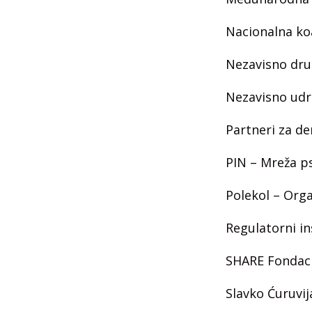
Nacionalna koa
Nezavisno dru
Nezavisno udr
Partneri za d
PIN – Mreža ps
Polekol – Orga
Regulatorni in
SHARE Fondaci
Slavko Ćuruvij