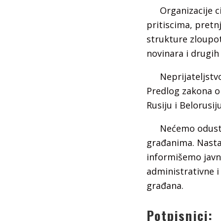
Organizacije c
pritiscima, pret
strukture zloupot
novinara i drugih 
Neprijateljstv
Predlog zakona o
Rusiju i Belorusiju
Nećemo odustat
građanima. Nasta
informišemo javno
administrativne i
građana.
Potpisnici: