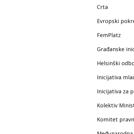
Crta
Evropski pokre
FemPlatz
Građanske inic
Helsinški odbo
Inicijativa ml
Inicijativa za
Kolektiv Minis
Komitet pravn
Međunarodna 