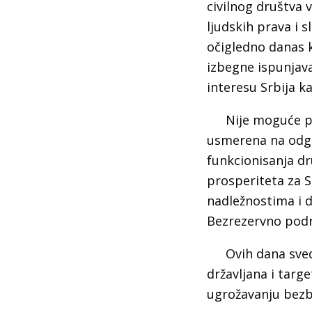
civilnog društva 
ljudskih prava i
očigledno danas k
izbegne ispunjava
interesu Srbija k
Nije moguće pr
usmerena na odgov
funkcionisanja dr
prosperiteta za S
nadležnostima i d
Bezrezervno podr
Ovih dana sve
državljana i targ
ugrožavanju bezb