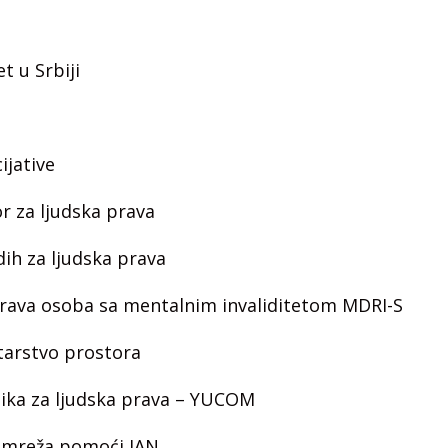
t u Srbiji
ijative
r za ljudska prava
adih za ljudska prava
 prava osoba sa mentalnim invaliditetom MDRI-S
tarstvo prostora
ika za ljudska prava – YUCOM
mreža pomoći IAN