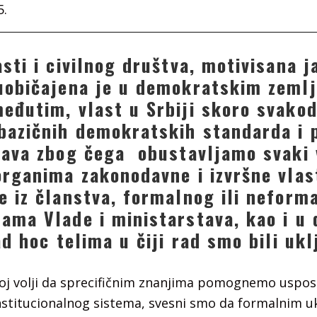
5.
sti i civilnog društva, motivisana 
uobičajena je u demokratskim zeml
eđutim, vlast u Srbiji skoro svako
bazičnih demokratskih standarda i 
rava zbog čega obustavljamo svaki 
organima zakonodavne i izvršne vlast
e iz članstva, formalnog ili neform
ama Vlade i ministarstava, kao i u
ad hoc telima u čiji rad smo bili ukl
oj volji da sprecifičnim znanjima pomognemo uspos
nstitucionalnog sistema, svesni smo da formalnim u