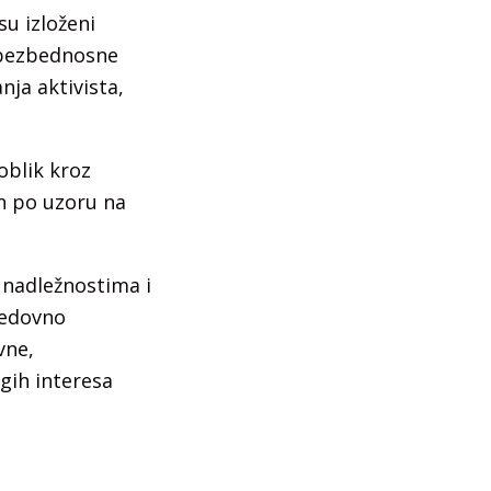
su izloženi
 bezbednosne
nja aktivista,
oblik kroz
n po uzoru na
 nadležnostima i
redovno
vne,
ugih interesa