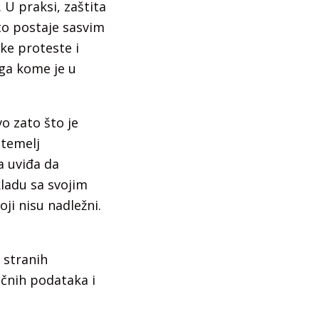
 U praksi, zaštita
to postaje sasvim
ke proteste i
oga kome je u
o zato što je
 temelj
a uviđa da
kladu sa svojim
ji nisu nadležni.
 stranih
ičnih podataka i