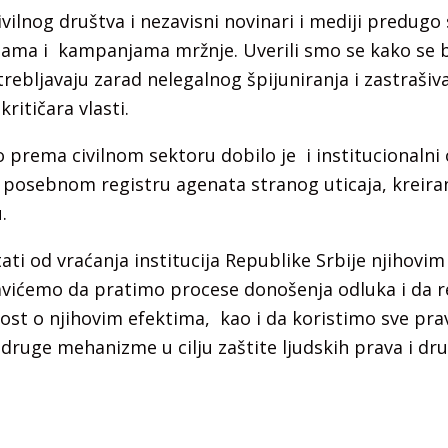
ivilnog društva i nezavisni novinari i mediji predugo 
njama i kampanjama mržnje. Uverili smo se kako se
rebljavaju zarad nelegalnog špijuniranja i zastrašiva
kritičara vlasti.
o prema civilnom sektoru dobilo je i institucionalni 
 posebnom registru agenata stranog uticaja, kreira
.
i od vraćanja institucija Republike Srbije njihovim
vićemo da pratimo procese donošenja odluka i da 
st o njihovim efektima, kao i da koristimo sve pra
 druge mehanizme u cilju zaštite ljudskih prava i dr