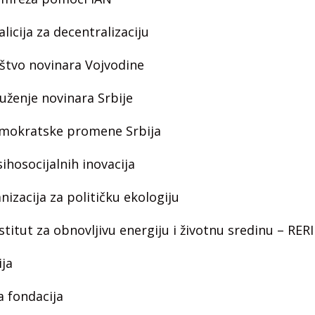
licija za decentralizaciju
štvo novinara Vojvodine
uženje novinara Srbije
emokratske promene Srbija
ihosocijalnih inovacija
nizacija za političku ekologiju
stitut za obnovljivu energiju i životnu sredinu – RERI
ja
a fondacija