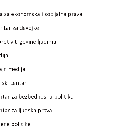
iva za ekonomska i socijalna prava
entar za devojke
rotiv trgovine ljudima
dija
lajn medija
ski centar
ntar za bezbednosnu politiku
ntar za ljudska prava
ene politike