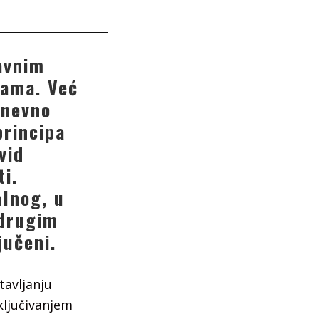
javnim
jama. Već
dnevno
principa
vid
i.
alnog, u
 drugim
jučeni.
tavljanju
ključivanjem