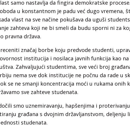
vlast samo nastavlja da fingira demokratske procese.
 sloboda u konstantnom je padu već dugo vremena, š
ada vlast na sve načine pokušava da uguši students
nje zahteva koji ne bi smeli da budu sporni ni za k
ao pravna država.
eceniti značaj borbe koju predvode studenti, uprav
ornost institucija i nosilaca javnih funkcija kao na
uštva. Zahvaljujući studentima, sve veći broj građan
rbiju nema sve dok institucije ne počnu da rade u s
ok se ne smanji koncentracija moći u rukama onih ko
žavamo sve zahteve studenata.
dočili smo uznemiravanju, hapšenjima i proterivanju
etiranju građana s dvojnim državljanstvom, deljenju l
ednosti studenata.