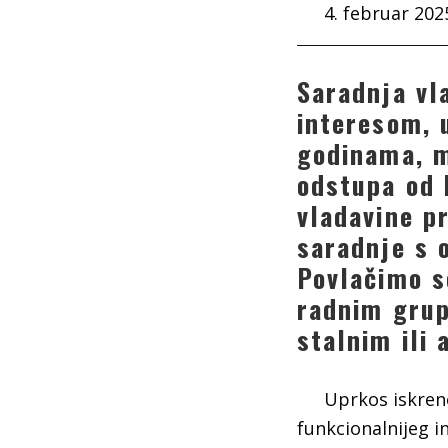
4. februar 202
Saradnja vla
interesom, 
godinama, m
odstupa od 
vladavine p
saradnje s 
Povlačimo s
radnim grup
stalnim ili 
Uprkos iskren
funkcionalnijeg i