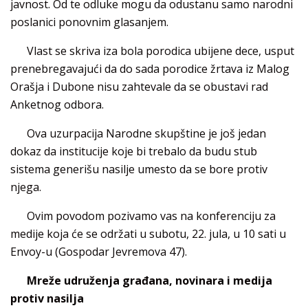
javnost. Od te odluke mogu da odustanu samo narodni
poslanici ponovnim glasanjem.
Vlast se skriva iza bola porodica ubijene dece, usput
prenebregavajući da do sada porodice žrtava iz Malog
Orašja i Dubone nisu zahtevale da se obustavi rad
Anketnog odbora.
Ova uzurpacija Narodne skupštine je još jedan
dokaz da institucije koje bi trebalo da budu stub
sistema generišu nasilje umesto da se bore protiv
njega.
Ovim povodom pozivamo vas na konferenciju za
medije koja će se održati u subotu, 22. jula, u 10 sati u
Envoy-u (Gospodar Jevremova 47).
Mreže udruženja građana, novinara i medija
protiv nasilja