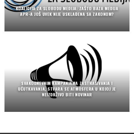
KOALICIJA ZA SLOBODU MEDIJA: ZAŠTO BAZA MEDIJA
APR-A JOŠ UVEK NIJE USKLAĐENA SA ZAKONOM?
SVAKODNEVNIM KAMPANJAMA ZASTRAŠIVANJA I
UĆUTKAVANJA, STVARA SE ATMOSFERA U KOJOJ JE
NEIZDRŽIVO BITI NOVINAR