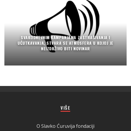
SVAKODNEVNIM KAMPANJAMA ZASTRAŠIVANJA I
UĆUTKAVANJA, STVARA SE ATMOSFERA U KOJOJ JE
NEIZDRŽIVO BITI NOVINAR
VIŠE
O Slavko Ćuruvija fondaciji