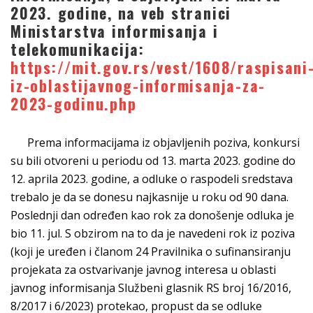
2023. godine, na veb stranici
Ministarstva informisanja i
telekomunikacija:
https://mit.gov.rs/vest/1608/raspisani
iz-oblastijavnog-informisanja-za-
2023-godinu.php
Prema informacijama iz objavljenih poziva, konkursi
su bili otvoreni u periodu od 13. marta 2023. godine do
12. aprila 2023. godine, a odluke o raspodeli sredstava
trebalo je da se donesu najkasnije u roku od 90 dana.
Poslednji dan određen kao rok za donošenje odluka je
bio 11. jul. S obzirom na to da je navedeni rok iz poziva
(koji je uređen i članom 24 Pravilnika o sufinansiranju
projekata za ostvarivanje javnog interesa u oblasti
javnog informisanja Službeni glasnik RS broj 16/2016,
8/2017 i 6/2023) protekao, propust da se odluke