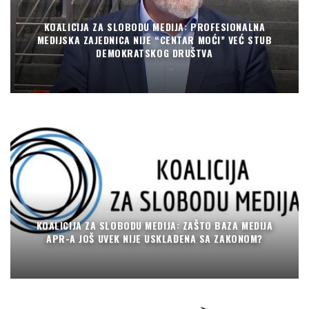
KOALICIJA ZA SLOBODU MEDIJA: PROFESIONALNA
MEDIJSKA ZAJEDNICA NIJE “CENTAR MOĆI” VEĆ STUB
DEMOKRATSKOG DRUŠTVA
KOALICIJA ZA SLOBODU MEDIJA: ZAŠTO BAZA MEDIJA
APR-A JOŠ UVEK NIJE USKLAĐENA SA ZAKONOM?