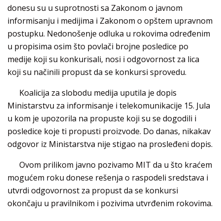
donesu su u suprotnosti sa Zakonom o javnom
informisanju i medijima i Zakonom o opštem upravnom
postupku. Nedonošenje odluka u rokovima određenim
u propisima osim što povlači brojne posledice po
medije koji su konkurisali, nosi i odgovornost za lica
koji su načinili propust da se konkursi sprovedu.
Koalicija za slobodu medija uputila je dopis
Ministarstvu za informisanje i telekomunikacije 15. Jula
u kom je upozorila na propuste koji su se dogodili i
posledice koje ti propusti proizvode. Do danas, nikakav
odgovor iz Ministarstva nije stigao na prosleđeni dopis.
Ovom prilikom javno pozivamo MIT da u što kraćem
mogućem roku donese rešenja o raspodeli sredstava i
utvrdi odgovornost za propust da se konkursi
okončaju u pravilnikom i pozivima utvrđenim rokovima.