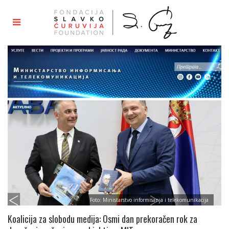
Foto: Ministarstvo informisanja i telekomunikacija
Koalicija za slobodu medija: Osmi dan prekoračen rok za