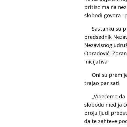
pritiscima na nez
slobodi govora i
Sastanku su pr
predsednik Nezav
Nezavisnog udruže
Obradović, Zoran 
inicijativa.
Oni su premije
trajao par sati.
„Videćemo da li
slobodu medija će
broju ljudi preds
da te zahteve pod