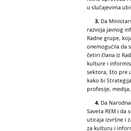
u slučajevima ubi
3.
Da Ministars
razvoja javnog i
Radne grupe, koja
onemogućila da s
četiri člana iz R
kulture i informi
sektora, što pre 
kako bi Strategij
profesije, medija,
4.
Da Narodna 
Saveta REM i da 
uticaja izvršne i
za kulturu i info