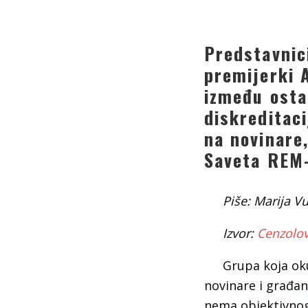
Predstavnic
premijerki A
između osta
diskreditac
na novinare
Saveta REM-
Piše: Marija Vu
Izvor:
Cenzolov
Grupa koja oku
novinare i građane
nema objektivnog 