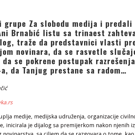
i grupe Za slobodu medija i predali
ni Brnabić listu sa trinaest zahtev
log, traže da predstavnici vlasti pr
ijom novinara, da se rasvetle slučaj
, da se pokrene postupak razrešenj
a, da Tanjug prestane sa radom…
čić
ka.rs
plja medije, medijska udruženja, organizacije civiln
, inicirala je dijalog sa premijerkom nakon njenih iz
novinarstva, sa ciljem da se razgovara o tome, kao 