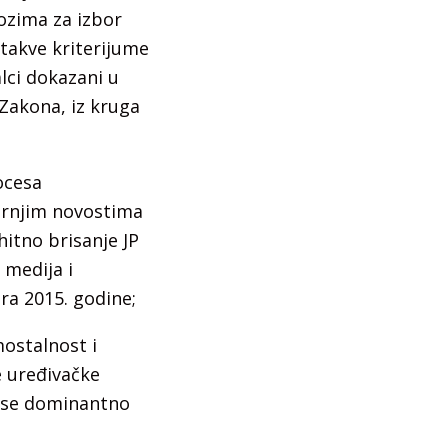
lozima za izbor
takve kriterijume
lci dokazani u
Zakona, iz kruga
ocesa
černjim novostima
hitno brisanje JP
 medija i
ra 2015. godine;
ostalnost i
ve uređivačke
a se dominantno