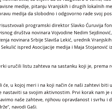
avisne medije, pitanju Vranjskih i drugih lokalnih med
 pravu medija da slobodno i odgovorno rade svoj pos
isustvovali programski direktor Slavko Ćuruvija fonda
isnog društva novinara Vojvodine Nedim Sejdinović
nja novinara Srbije Slaviša Lekić, urednik Vranjski
Sekulić ispred Asocijacije medija i Maja Stojanović 
rki uručili listu zahteva na sastanku koji je, prema re
 će, u kojoj meri i na koji način će naši zahtevi biti
 nastaviti sa svojim aktivnostim. Prvi korak nam je
tavimo naše zahteve, njihovu opravdanost i svrhu i d
rže“, navodi Gaši.