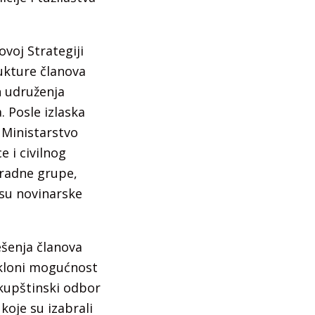
voj Strategiji
ukture članova
h udruženja
 Posle izlaska
 Ministarstvo
e i civilnog
 radne grupe,
esu novinarske
šenja članova
tkloni mogućnost
Skupštinski odbor
koje su izabrali