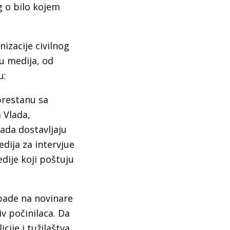
g o bilo kojem
nizacije civilnog
u medija, od
u:
prestanu sa
 Vlada,
kada dostavljaju
dija za intervjue
edije koji poštuju
pade na novinare
v počinilaca. Da
ije i tužilaštva