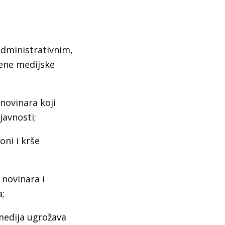
administrativnim,
žene medijske
 novinara koji
javnosti;
oni i krše
 novinara i
a;
 medija ugrožava