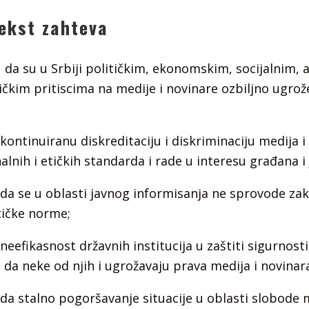
tekst zahteva
u da su u Srbiji političkim, ekonomskim, socijalnim, 
ičkim pritiscima na medije i novinare ozbiljno ugro
 kontinuiranu diskreditaciju i diskriminaciju medija i
lnih i etičkih standarda i rade u interesu građana i 
 da se u oblasti javnog informisanja ne sprovode zak
tičke norme;
neefikasnost državnih institucija u zaštiti sigurnosti
 da neke od njih i ugrožavaju prava medija i novinar
 da stalno pogoršavanje situacije u oblasti slobode