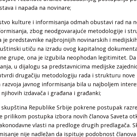
stava i napada na novinare;
tvo kulture i informisanja odmah obustavi rad na no
nformisanja, zbog neodgovarajuće metodologije i str
 je predstavnike najbrojnijih novinarskih i medijski
uštinski utiču na izradu ovog kapitalnog dokumenta.
adne grupe, ona je izgubila neophodan legitimitet. Da
sanja, u dijalogu sa predstavnicima medijske zajednic
utvrdi drugačiju metodologiju rada i strukturu nove
a razvoja javnog informisanja bila u najboljem inter
 njihovih izdavača i građana i građanki;
skupština Republike Srbije pokrene postupak razre
se prilikom postupka izbora novih članova Saveta o
 zakonodavne vlasti na predloge drugih predlagača. 
rmisanje nije nadležan da ispituje podobnost članova 