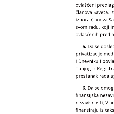
ovlašćeni predlag
članova Saveta. 
izbora članova Sa
svom radu, koji i
ovlašćenih predlag
5.
Da se dosled
privatizacije med
i Dnevniku i povla
Tanjug iz Registr
prestanak rada ag
6.
Da se omogu
finansijska nezavi
nezavisnosti, Vl
finansiraju iz ta