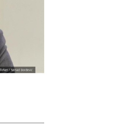
 FoNet / Nenad Đorđević