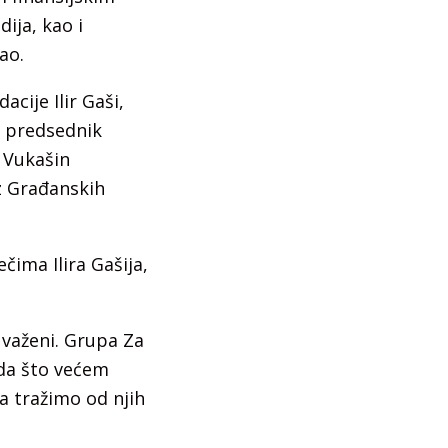
ija, kao i
ao.
cije Ilir Gaši,
, predsednik
h Vukašin
iz Građanskih
čima Ilira Gašija,
 uvaženi. Grupa Za
 da što većem
a tražimo od njih