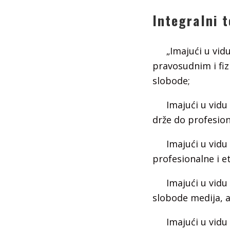
Integralni 
„Imajući u vid
pravosudnim i fiz
slobode;
Imajući u vidu
drže do profesiona
Imajući u vidu
profesionalne i e
Imajući u vidu 
slobode medija, a
Imajući u vidu