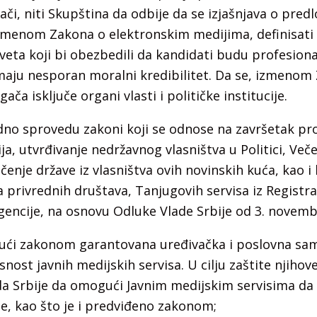
ači, niti Skupština da odbije da se izjašnjava o pred
Izmenom Zakona o elektronskim medijima, definisati 
veta koji bi obezbedili da kandidati budu profesiona
maju nesporan moralni kredibilitet. Da se, izmenom 
ača isključe organi vlasti i političke institucije.
no sprovedu zakoni koji se odnose na završetak pr
ija, utvrđivanje nedržavnog vlasništva u Politici, Ve
čenje države iz vlasništva ovih novinskih kuća, kao i 
a privrednih društava, Tanjugovih servisa iz Registra
encije, na osnovu Odluke Vlade Srbije od 3. novemb
ći zakonom garantovana uređivačka i poslovna sam
snost javnih medijskih servisa. U cilju zaštite njiho
ada Srbije da omogući Javnim medijskim servisima d
kse, kao što je i predviđeno zakonom;