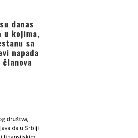
 su danas
a u kojima,
estanu sa
evi napada
a članova
og društva,
java da u Srbiji
i finansijskim