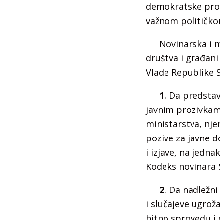
demokratske proce
važnom političko
Novinarska i m
društva i građani
Vlade Republike S
1.
Da predstavn
javnim prozivkama
ministarstva, njen
pozive za javne d
i izjave, na jedna
Kodeks novinara S
2.
Da nadležni 
i slučajeve ugrož
hitno sprovedu i 