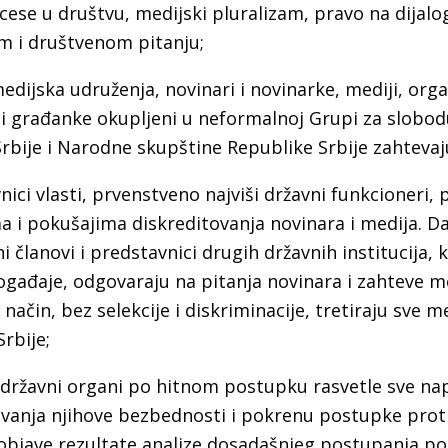
se u društvu, medijski pluralizam, pravo na dijalo
m i društvenom pitanju;
edijska udruženja, novinari i novinarke, mediji, orga
 i građanke okupljeni u neformalnoj Grupi za slobod
rbije i Narodne skupštine Republike Srbije zahtevaj
ici vlasti, prvenstveno najviši državni funkcioneri, 
 i pokušajima diskreditovanja novinara i medija. Da
i članovi i predstavnici drugih državnih institucija, 
ogađaje, odgovaraju na pitanja novinara i zahteve me
k način, bez selekcije i diskriminacije, tretiraju sve m
rbije;
državni organi po hitnom postupku rasvetle sve na
avanja njihove bezbednosti i pokrenu postupke proti
objave rezultate analize dosadašnjeg postupanja polic