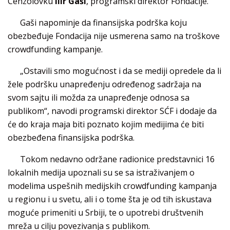
Cenzolovku
Ilir Gaši
, programski direktor Fondacije.
Gaši napominje da finansijska podrška koju
obezbeđuje Fondacija nije usmerena samo na troškove
crowdfunding kampanje.
„Ostavili smo mogućnost i da se mediji opredele da li
žele podršku unapređenju određenog sadržaja na
svom sajtu ili možda za unapređenje odnosa sa
publikom“, navodi programski direktor SĆF i dodaje da
će do kraja maja biti poznato kojim medijima će biti
obezbeđena finansijska podrška.
Tokom nedavno održane radionice predstavnici 16
lokalnih medija upoznali su se sa istraživanjem o
modelima uspešnih medijskih crowdfunding kampanja
u regionu i u svetu, ali i o tome šta je od tih iskustava
moguće primeniti u Srbiji, te o upotrebi društvenih
mreža u cilju povezivanja s publikom.