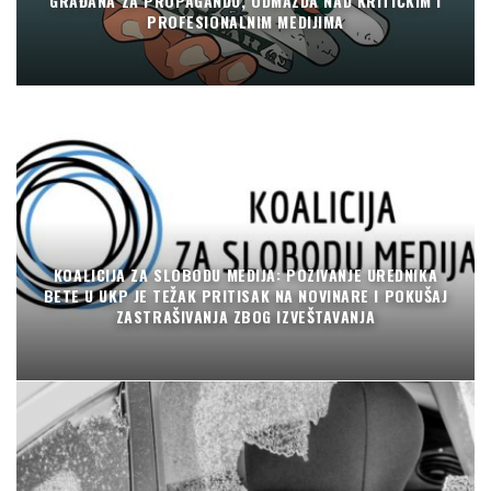
GRAĐANA ZA PROPAGANDU, ODMAZDA NAD KRITIČKIM I
PROFESIONALNIM MEDIJIMA
KOALICIJA ZA SLOBODU MEDIJA: POZIVANJE UREDNIKA
BETE U UKP JE TEŽAK PRITISAK NA NOVINARE I POKUŠAJ
ZASTRAŠIVANJA ZBOG IZVEŠTAVANJA