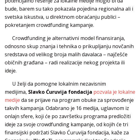
potencijalno rešenje za lokalne medije moglo bi da
bude, barem su tako pokazala pojedina regionalna ali i
svetska iskustva, u direktnom obraćanju publici –
pokretanjem crowdfunding kampanje.
Crowdfunding je alternativni model finansiranja,
odnosno skup znanja i tehnika o prikupljanju novčanih
sredstava od velikog broja malih davalaca – najčešće
običnih građana – radi realizacije nekog projekta ili
ideje.
U želji da pomogne lokalnim nezavisnim
medijima,
Slavko Ćuruvija fondacija
pozvala je lokalne
medije
da se prijave na program obuke za sprovođenje
takvih kampanja. Odabrano je 16 medija, uglavnom iz
onlajn sfere, koji će po završetku programa predložiti
ideje za svoje crowdfunding kampanje, od kojih će tri
finansijski podržati Slavko Ćuruvija fondacija, kaže za