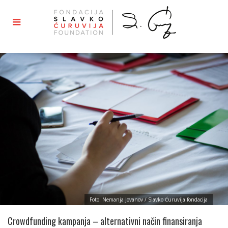
Foto: Nemanja Jovanov / Slavko Ćuruvija fondacija
Crowdfunding kampanja – alternativni način finansiranja