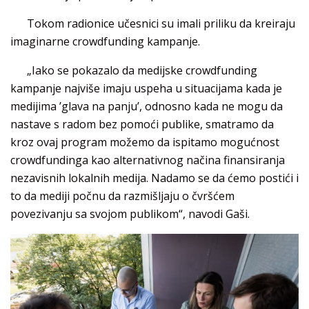
Tokom radionice učesnici su imali priliku da kreiraju
imaginarne crowdfunding kampanje.
„Iako se pokazalo da medijske crowdfunding
kampanje najviše imaju uspeha u situacijama kada je
medijima ’glava na panju’, odnosno kada ne mogu da
nastave s radom bez pomoći publike, smatramo da
kroz ovaj program možemo da ispitamo mogućnost
crowdfundinga kao alternativnog načina finansiranja
nezavisnih lokalnih medija. Nadamo se da ćemo postići i
to da mediji počnu da razmišljaju o čvršćem
povezivanju sa svojom publikom“, navodi Gaši.