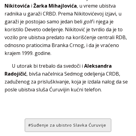
Nikitovića
i
Žarka Mihajlovića
, u vreme ubistva
radnika u garaži CRBD. Prema Nikitovićevoj izjavi, u
garaži je postojao samo jedan beli
golf
i njega je
koristilo Deveto odeljenje. Nikitović je tvrdio da je to
vozilo pre ubistva predato na korišćenje centrali RDB,
odnosno pratiocima Branka Crnog, i da je vraćeno
krajem 1999. godine.
U utorak bi trebalo da svedoči i
Aleksandra
Radojičić
, bivša načelnica Sedmog odeljenja CRDB,
zaduženog za prisluškivanje, koja je izdala nalog da se
posle ubistva sluša Ćuruvijin kućni telefon.
Suđenje za ubistvo Slavka Ćuruvije