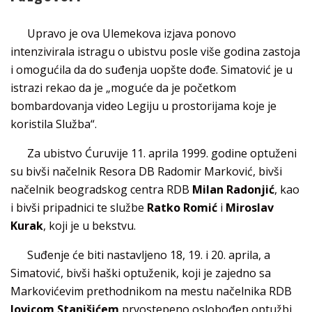
Upravo je ova Ulemekova izjava ponovo
intenzivirala istragu o ubistvu posle više godina zastoja
i omogućila da do suđenja uopšte dođe. Simatović je u
istrazi rekao da je „moguće da je početkom
bombardovanja video Legiju u prostorijama koje je
koristila Služba“.
Za ubistvo Ćuruvije 11. aprila 1999. godine optuženi
su bivši načelnik Resora DB Radomir Marković, bivši
načelnik beogradskog centra RDB
Milan Radonjić
, kao
i bivši pripadnici te službe
Ratko Romić
i
Miroslav
Kurak
, koji je u bekstvu.
Suđenje će biti nastavljeno 18, 19. i 20. aprila, a
Simatović, bivši haški optuženik, koji je zajedno sa
Markovićevim prethodnikom na mestu načelnika RDB
Jovicom Stanišićem
prvostepeno oslobođen optužbi