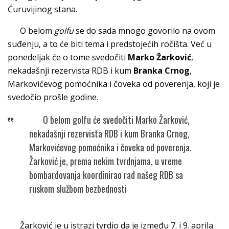
Ćuruvijinog stana.
O belom
golfu
se do sada mnogo govorilo na ovom
suđenju, a to će biti tema i predstojećih ročišta. Već u
ponedeljak će o tome svedočiti
Marko Žarković
,
nekadašnji rezervista RDB i kum
Branka Crnog
,
Markovićevog pomoćnika i čoveka od poverenja, koji je
svedočio prošle godine.
O belom golfu će svedočiti Marko Žarković,
nekadašnji rezervista RDB i kum Branka Crnog,
Markovićevog pomoćnika i čoveka od poverenja.
Žarković je, prema nekim tvrdnjama, u vreme
bombardovanja koordinirao rad našeg RDB sa
ruskom službom bezbednosti
Žarković je u istrazi tvrdio da je između 7. i 9. aprila