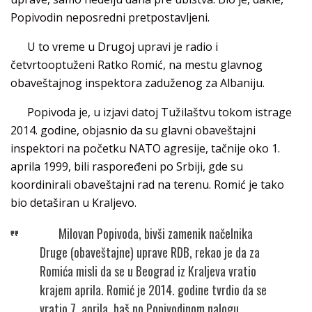
Popivodin neposredni pretpostavljeni.
U to vreme u Drugoj upravi je radio i
četvrtooptuženi Ratko Romić, na mestu glavnog
obaveštajnog inspektora zaduženog za Albaniju.
Popivoda je, u izjavi datoj Tužilaštvu tokom istrage
2014. godine, objasnio da su glavni obaveštajni
inspektori na početku NATO agresije, tačnije oko 1.
aprila 1999, bili raspoređeni po Srbiji, gde su
koordinirali obaveštajni rad na terenu. Romić je tako
bio detaširan u Kraljevo.
Milovan Popivoda, bivši zamenik načelnika
Druge (obaveštajne) uprave RDB, rekao je da za
Romića misli da se u Beograd iz Kraljeva vratio
krajem aprila. Romić je 2014. godine tvrdio da se
vratio 7. aprila, baš po Popivodinom nalogu.