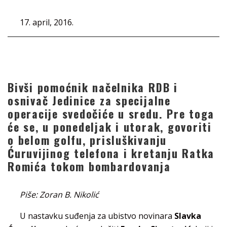
17. april, 2016.
Bivši pomoćnik načelnika RDB i
osnivač Jedinice za specijalne
operacije svedočiće u sredu. Pre toga
će se, u ponedeljak i utorak, govoriti
o belom golfu, prisluškivanju
Ćuruvijinog telefona i kretanju Ratka
Romića tokom bombardovanja
Piše: Zoran B. Nikolić
U nastavku suđenja za ubistvo novinara
Slavka