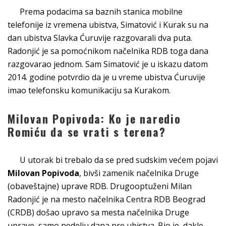
Prema podacima sa baznih stanica mobilne
telefonije iz vremena ubistva, Simatović i Kurak su na
dan ubistva Slavka Ćuruvije razgovarali dva puta.
Radonjić je sa pomoćnikom načelnika RDB toga dana
razgovarao jednom. Sam Simatović je u iskazu datom
2014. godine potvrdio da je u vreme ubistva Ćuruvije
imao telefonsku komunikaciju sa Kurakom.
Milovan Popivoda: Ko je naredio
Romiću da se vrati s terena?
U utorak bi trebalo da se pred sudskim većem pojavi
Milovan Popivoda
, bivši zamenik načelnika Druge
(obaveštajne) uprave RDB. Drugooptuženi Milan
Radonjić je na mesto načelnika Centra RDB Beograd
(CRDB) došao upravo sa mesta načelnika Druge
uprave, samo nedelju dana pre ubistva. Bio je, dakle,