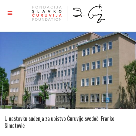
U nastavku suđenja za ubistvo Ćuruvije svedoči Franko
Simatović