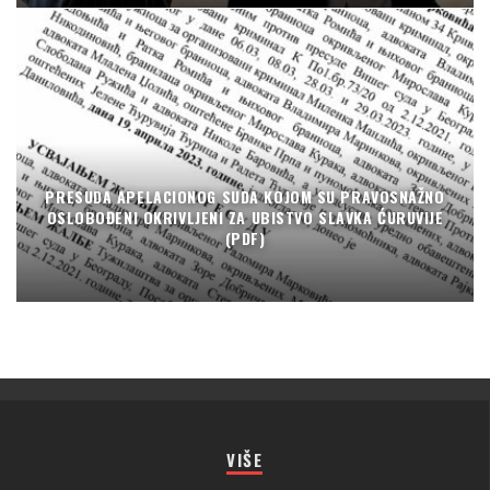
PRESUDA APELACIONOG SUDA KOJOM SU PRAVOSNAŽNO
OSLOBOĐENI OKRIVLJENI ZA UBISTVO SLAVKA ĆURUVIJE
(PDF)
VIŠE