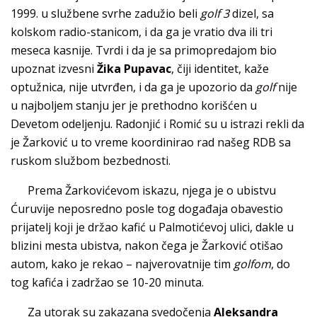
1999. u službene svrhe zadužio beli
golf 3
dizel, sa
kolskom radio-stanicom, i da ga je vratio dva ili tri
meseca kasnije. Tvrdi i da je sa primopredajom bio
upoznat izvesni
Žika Pupavac
, čiji identitet, kaže
optužnica, nije utvrđen, i da ga je upozorio da
golf
nije
u najboljem stanju jer je prethodno korišćen u
Devetom odeljenju. Radonjić i Romić su u istrazi rekli da
je Žarković u to vreme koordinirao rad našeg RDB sa
ruskom službom bezbednosti.
Prema Žarkovićevom iskazu, njega je o ubistvu
Ćuruvije neposredno posle tog događaja obavestio
prijatelj koji je držao kafić u Palmotićevoj ulici, dakle u
blizini mesta ubistva, nakon čega je Žarković otišao
autom, kako je rekao – najverovatnije tim
golfom
, do
tog kafića i zadržao se 10-20 minuta.
Za utorak su zakazana svedočenja
Aleksandra