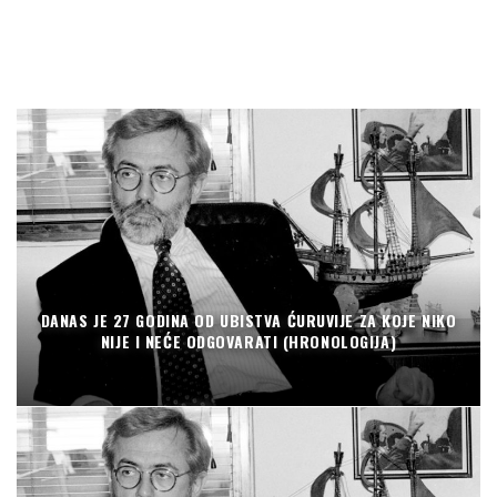
DANAS JE 27 GODINA OD UBISTVA ĆURUVIJE ZA KOJE NIKO
NIJE I NEĆE ODGOVARATI (HRONOLOGIJA)