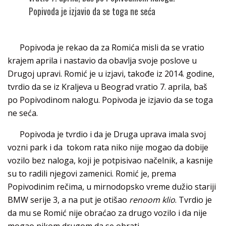
Popivoda je izjavio da se toga ne seća
Popivoda je rekao da za Romića misli da se vratio
krajem aprila i nastavio da obavlja svoje poslove u
Drugoj upravi. Romić je u izjavi, takođe iz 2014. godine,
tvrdio da se iz Kraljeva u Beograd vratio 7. aprila, baš
po Popivodinom nalogu. Popivoda je izjavio da se toga
ne seća.
Popivoda je tvrdio i da je Druga uprava imala svoj
vozni park i da tokom rata niko nije mogao da dobije
vozilo bez naloga, koji je potpisivao načelnik, a kasnije
su to radili njegovi zamenici. Romić je, prema
Popivodinim rečima, u mirnodopsko vreme dužio stariji
BMW serije 3, a na put je otišao
renoom klio
. Tvrdio je
da mu se Romić nije obraćao za drugo vozilo i da nije
mogao nikom drugom da se obrati.