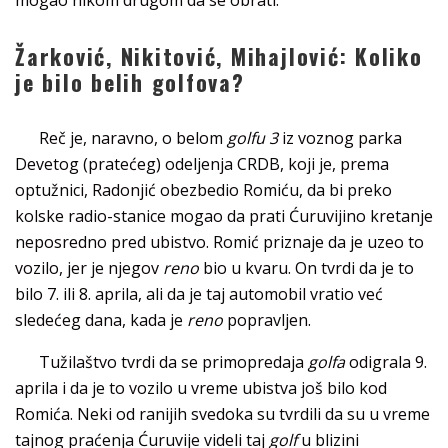
Žarković, Nikitović, Mihajlović: Koliko
je bilo belih golfova?
Reč je, naravno, o belom
golfu 3
iz voznog parka
Devetog (pratećeg) odeljenja CRDB, koji je, prema
optužnici, Radonjić obezbedio Romiću, da bi preko
kolske radio-stanice mogao da prati Ćuruvijino kretanje
neposredno pred ubistvo. Romić priznaje da je uzeo to
vozilo, jer je njegov
reno
bio u kvaru. On tvrdi da je to
bilo 7. ili 8. aprila, ali da je taj automobil vratio već
sledećeg dana, kada je
reno
popravljen.
Tužilaštvo tvrdi da se primopredaja
golfa
odigrala 9.
aprila i da je to vozilo u vreme ubistva još bilo kod
Romića. Neki od ranijih svedoka su tvrdili da su u vreme
tajnog praćenja Ćuruvije videli taj
golf
u blizini