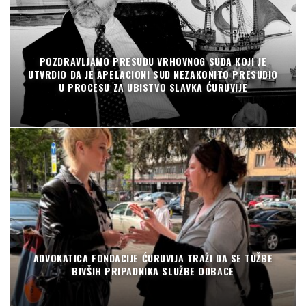
POZDRAVLJAMO PRESUDU VRHOVNOG SUDA KOJI JE
UTVRDIO DA JE APELACIONI SUD NEZAKONITO PRESUDIO
U PROCESU ZA UBISTVO SLAVKA ĆURUVIJE
ADVOKATICA FONDACIJE ĆURUVIJA TRAŽI DA SE TUŽBE
BIVŠIH PRIPADNIKA SLUŽBE ODBACE