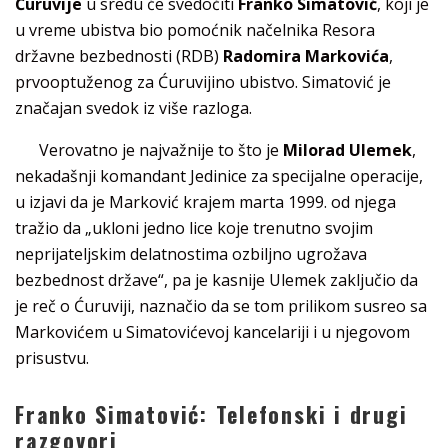
Ćuruvije
u sredu će svedočiti
Franko Simatović
, koji je
u vreme ubistva bio pomoćnik načelnika Resora
državne bezbednosti (RDB)
Radomira Markovića
,
prvooptuženog za Ćuruvijino ubistvo. Simatović je
značajan svedok iz više razloga.
Verovatno je najvažnije to što je
Milorad Ulemek
,
nekadašnji komandant Jedinice za specijalne operacije,
u izjavi da je Marković krajem marta 1999. od njega
tražio da „ukloni jedno lice koje trenutno svojim
neprijateljskim delatnostima ozbiljno ugrožava
bezbednost države“, pa je kasnije Ulemek zaključio da
je reč o Ćuruviji, naznačio da se tom prilikom susreo sa
Markovićem u Simatovićevoj kancelariji i u njegovom
prisustvu.
Franko Simatović: Telefonski i drugi
razgovori