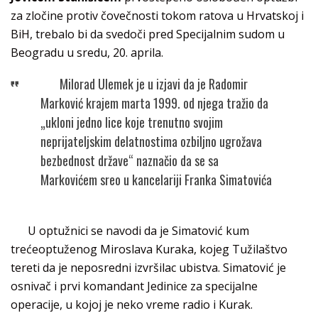
za zločine protiv čovečnosti tokom ratova u Hrvatskoj i
BiH, trebalo bi da svedoči pred Specijalnim sudom u
Beogradu u sredu, 20. aprila.
Milorad Ulemek je u izjavi da je Radomir
Marković krajem marta 1999. od njega tražio da
„ukloni jedno lice koje trenutno svojim
neprijateljskim delatnostima ozbiljno ugrožava
bezbednost države“ naznačio da se sa
Markovićem sreo u kancelariji Franka Simatovića
U optužnici se navodi da je Simatović kum
trećeoptuženog Miroslava Kuraka, kojeg Tužilaštvo
tereti da je neposredni izvršilac ubistva. Simatović je
osnivač i prvi komandant Jedinice za specijalne
operacije, u kojoj je neko vreme radio i Kurak.