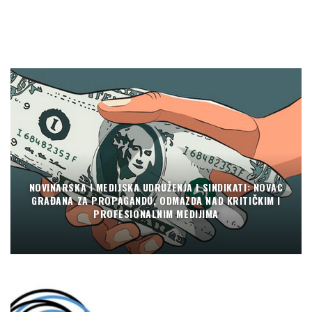
NOVINARSKA I MEDIJSKA UDRUŽENJA I SINDIKATI: NOVAC
GRAĐANA ZA PROPAGANDU, ODMAZDA NAD KRITIČKIM I
PROFESIONALNIM MEDIJIMA