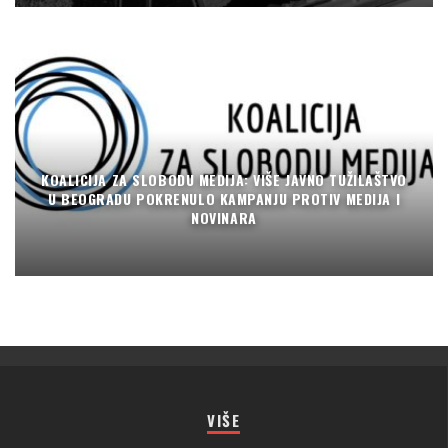
KOALICIJA ZA SLOBODU MEDIJA: VIŠE JAVNO TUŽILAŠTVO
U BEOGRADU POKRENULO KAMPANJU PROTIV MEDIJA I
NOVINARA
VIŠE