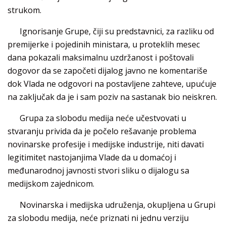
strukom.
Ignorisanje Grupe, čiji su predstavnici, za razliku od
premijerke i pojedinih ministara, u proteklih mesec
dana pokazali maksimalnu uzdržanost i poštovali
dogovor da se započeti dijalog javno ne komentariše
dok Vlada ne odgovori na postavljene zahteve, upućuje
na zaključak da je i sam poziv na sastanak bio neiskren.
Grupa za slobodu medija neće učestvovati u
stvaranju privida da je počelo rešavanje problema
novinarske profesije i medijske industrije, niti davati
legitimitet nastojanjima Vlade da u domaćoj i
međunarodnoj javnosti stvori sliku o dijalogu sa
medijskom zajednicom.
Novinarska i medijska udruženja, okupljena u Grupi
za slobodu medija, neće priznati ni jednu verziju