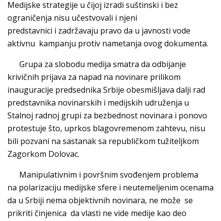
Medijske strategije u čijoj izradi suštinski i bez
ograničenja nisu učestvovali i njeni
predstavnici i zadržavaju pravo da u javnosti vode
aktivnu kampanju protiv nametanja ovog dokumenta.
Grupa za slobodu medija smatra da odbijanje
krivičnih prijava za napad na novinare prilikom
inauguracije predsednika Srbije obesmišljava dalji rad
predstavnika novinarskih i medijskih udruženja u
Stalnoj radnoj grupi za bezbednost novinara i ponovo
protestuje što, uprkos blagovremenom zahtevu, nisu
bili pozvani na sastanak sa republičkom tužiteljkom
Zagorkom Dolovac.
Manipulativnim i površnim svođenjem problema
na polarizaciju medijske sfere i neutemeljenim ocenama
da u Srbiji nema objektivnih novinara, ne može se
prikriti činjenica da vlasti ne vide medije kao deo