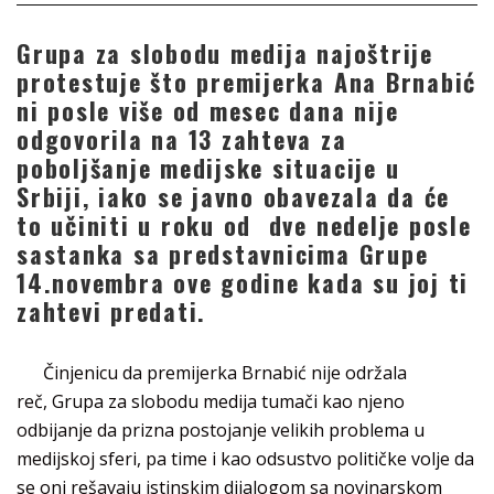
Grupa za slobodu medija najoštrije
protestuje što premijerka Ana Brnabić
ni posle više od mesec dana nije
odgovorila na 13 zahteva za
poboljšanje medijske situacije u
Srbiji, iako se javno obavezala da će
to učiniti u roku od dve nedelje posle
sastanka sa predstavnicima Grupe
14.novembra ove godine kada su joj ti
zahtevi predati.
Činjenicu da premijerka Brnabić nije održala
reč, Grupa za slobodu medija tumači kao njeno
odbijanje da prizna postojanje velikih problema u
medijskoj sferi, pa time i kao odsustvo političke volje da
se oni rešavaju istinskim dijalogom sa novinarskom