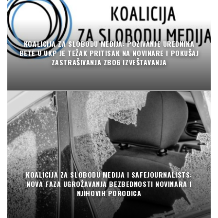
KOALICIJA ZA SLOBODU MEDIJA: POZIVANJE UREDNIKA
BETE U UKP JE TEŽAK PRITISAK NA NOVINARE I POKUŠAJ
ZASTRAŠIVANJA ZBOG IZVEŠTAVANJA
KOALICIJA ZA SLOBODU MEDIJA I SAFEJOURNALISTS:
NOVA FAZA UGROŽAVANJA BEZBEDNOSTI NOVINARA I
NJIHOVIH PORODICA