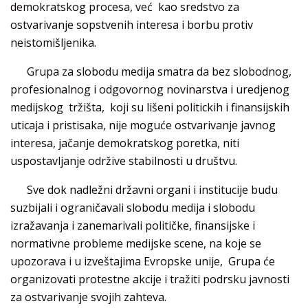
demokratskog procesa, već kao sredstvo za
ostvarivanje sopstvenih interesa i borbu protiv
neistomišljenika.
Grupa za slobodu medija smatra da bez slobodnog,
profesionalnog i odgovornog novinarstva i uredjenog
medijskog tržišta, koji su lišeni politickih i finansijskih
uticaja i pristisaka, nije moguće ostvarivanje javnog
interesa, jačanje demokratskog poretka, niti
uspostavljanje održive stabilnosti u društvu.
Sve dok nadležni državni organi i institucije budu
suzbijali i ograničavali slobodu medija i slobodu
izražavanja i zanemarivali političke, finansijske i
normativne probleme medijske scene, na koje se
upozorava i u izveštajima Evropske unije, Grupa će
organizovati protestne akcije i tražiti podrsku javnosti
za ostvarivanje svojih zahteva.