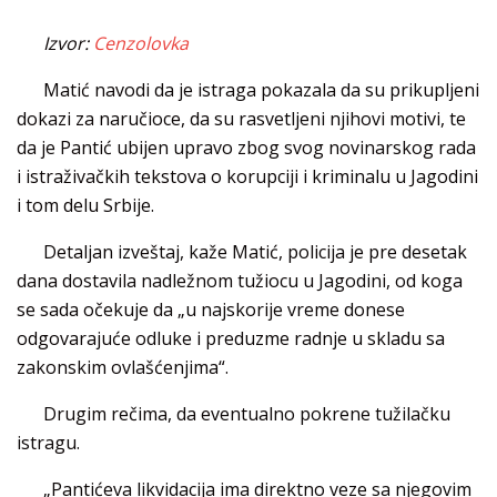
Izvor:
Cenzolovka
Matić navodi da je istraga pokazala da su prikupljeni
dokazi za naručioce, da su rasvetljeni njihovi motivi, te
da je Pantić ubijen upravo zbog svog novinarskog rada
i istraživačkih tekstova o korupciji i kriminalu u Jagodini
i tom delu Srbije.
Detaljan izveštaj, kaže Matić, policija je pre desetak
dana dostavila nadležnom tužiocu u Jagodini, od koga
se sada očekuje da „u najskorije vreme donese
odgovarajuće odluke i preduzme radnje u skladu sa
zakonskim ovlašćenjima“.
Drugim rečima, da eventualno pokrene tužilačku
istragu.
„Pantićeva likvidacija ima direktno veze sa njegovim