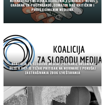
NOVINARSKA I MEDIJSKA UDRUŽENJA I SINDIKATI: NOVAC
GRAĐANA ZA PROPAGANDU, ODMAZDA NAD KRITIČKIM I
PROFESIONALNIM MEDIJIMA
KOALICIJA ZA SLOBODU MEDIJA: POZIVANJE UREDNIKA
BETE U UKP JE TEŽAK PRITISAK NA NOVINARE I POKUŠAJ
ZASTRAŠIVANJA ZBOG IZVEŠTAVANJA