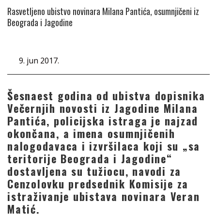
Rasvetljeno ubistvo novinara Milana Pantića, osumnjičeni iz
Beograda i Jagodine
9. jun 2017.
Šesnaest godina od ubistva dopisnika
Večernjih novosti iz Jagodine Milana
Pantića, policijska istraga je najzad
okončana, a imena osumnjičenih
nalogodavaca i izvršilaca koji su „sa
teritorije Beograda i Jagodine“
dostavljena su tužiocu, navodi za
Cenzolovku predsednik Komisije za
istraživanje ubistava novinara Veran
Matić.