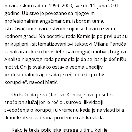
novinarskim radom 1999, 2000, sve do 11. juna 2001.
godine. Ubistvo je povezano sa njegovim
profesionalnim angažmanom, izborom tema,
istraživačkim novinarstvom kojim se bavio u svom
rodnom gradu. Na početku rada Komisije po prvi put su
prikupljeni i sistematizovani svi tekstovi Milana Pantića
i analizirani kako bi se definisali mogući motivi i tragovi.
Analiza njegovog rada pomogla je da se jasnije definišu
motivi. On je svakako ostavio veoma ubedljiv
profesionalni trag i kada je reč o borbi protiv
korupcije“, navodi Matić.
On kaže da je za članove Komisije ovo posebno
značajan slučaj jer je reč o „surovoj likvidaciji
svedočenja o korupciji u vremenu kada je na vlasti bila
demokratski izabrana prodemokratska vlada“.
Kako je tekla policijska istraga u timu koji je