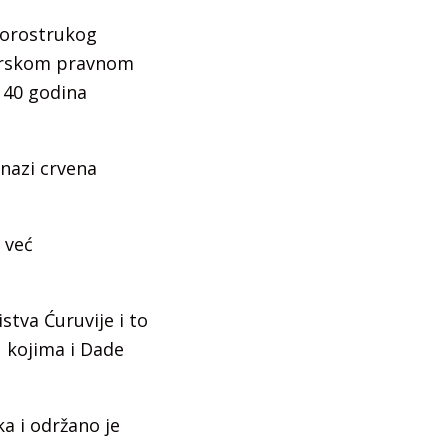
vorostrukog
sprskom pravnom
 40 godina
snazi crvena
 već
tva Ćuruvije i to
u kojima i Dade
a i održano je