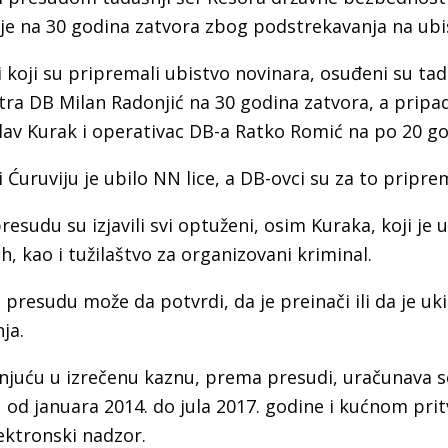
je na 30 godina zatvora zbog podstrekavanja na ubis
i koji su pripremali ubistvo novinara, osuđeni su tad
ra DB Milan Radonjić na 30 godina zatvora, a pripa
lav Kurak i operativac DB-a Ratko Romić na po 20 go
Ćuruviju je ubilo NN lice, a DB-ovci su za to pripremi
resudu su izjavili svi optuženi, osim Kuraka, koji je u
h, kao i tužilaštvo za organizovani kriminal.
 presudu može da potvrdi, da je preinači ili da je uki
ja.
njuću u izrečenu kaznu, prema presudi, uračunava s
u od januara 2014. do jula 2017. godine i kućnom prit
lektronski nadzor.