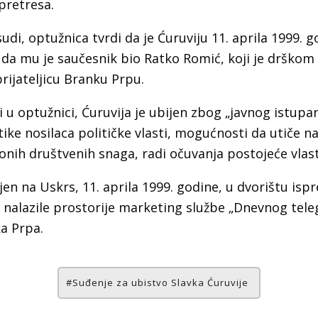
pretresa.
di, optužnica tvrdi da je Ćuruviju 11. aprila 1999. 
 da mu je saučesnik bio Ratko Romić, koji je drškom 
prijateljicu Branku Prpu.
 u optužnici, Ćuruvija je ubijen zbog „javnog istupan
tike nosilaca političke vlasti, mogućnosti da utiče n
onih društvenih snaga, radi očuvanja postojeće vlast
ijen na Uskrs, 11. aprila 1999. godine, u dvorištu isp
 nalazile prostorije marketing službe „Dnevnog teleg
ka Prpa.
Suđenje za ubistvo Slavka Ćuruvije