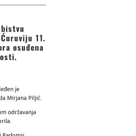
ubistvu
Ćuruviju 11.
vora osuđena
osti.
leđen je
a Mirjana Piljić.
tum održavanja
rila.
i Radomir