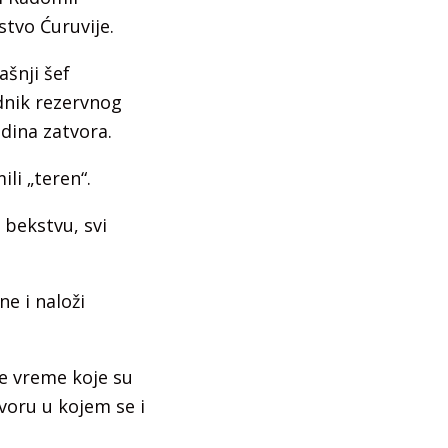
tvo Ćuruvije.
ašnji šef
dnik rezervnog
dina zatvora.
li „teren“.
 bekstvu, svi
ne i naloži
e vreme koje su
voru u kojem se i