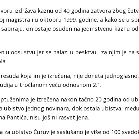
tvoru izdržava kaznu od 40 godina zatvora zbog čet
koj magistrali u oktobru 1999. godine, a kako se u 
 sabiraju, on ostaje osuđen na jedinstvenu kaznu od
n u odsustvu jer se nalazi u besktvu i za njim je na 
la.
esuda koja im je izrečena, nije doneta jednoglasno,
udija u tročlanom veću odnosnom 2:1.
ptuženima je izrečena nakon tačno 20 godina od ubis
a ubistvo jednog novinara, dok ostala ubistva, međ
na Pantića, nisu još ni rasvetljena.
za ubistvo Ćuruvije saslušano je više od 100 svedok