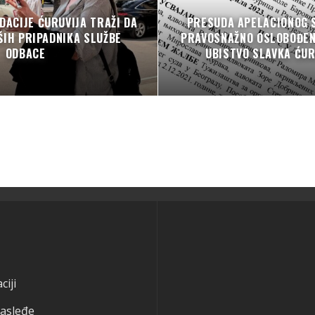
DACIJE ĆURUVIJA TRAŽI DA
PRESUDA APELACIONOG 
ŠIH PRIPADNIKA SLUŽBE
PRAVOSNAŽNO OSLOBOĐENI
ODBACE
UBISTVO SLAVKA ĆUR
ciji
nasleđe