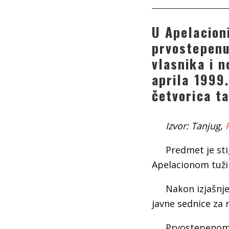
U Apelacion
prvostepenu
vlasnika i 
aprila 1999
četvorica t
Izvor: Tanjug,
Predmet je sti
Apelacionom tužil
Nakon izjašnj
javne sednice za 
Prvostepenom 