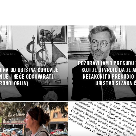
POZDRAVLJAMO PRESUDU
DINA OD UBISTVA ĆURUVIJE
KOJI JE UTVRDIO DA JE 
 NIJE I NEĆE ODGOVARATI
NEZAKONITO PRESUDIO 
RONOLOGIJA)
UBISTVO SLAVKA 