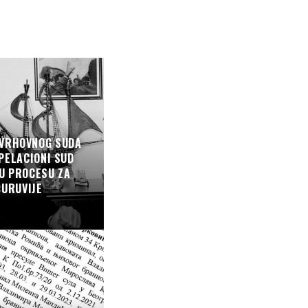
 VRHOVNOG SUDA
APELACIONI SUD
U PROCESU ZA
ĆURUVIJE