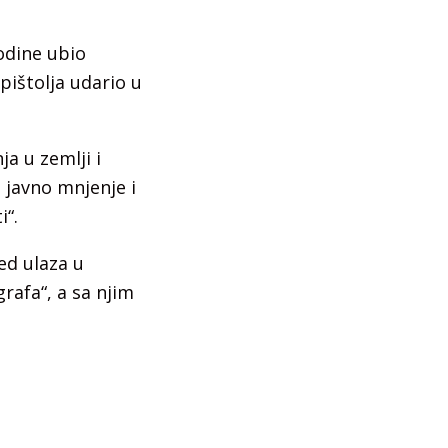
godine ubio
pištolja udario u
ja u zemlji i
a javno mnjenje i
i“.
red ulaza u
rafa“, a sa njim