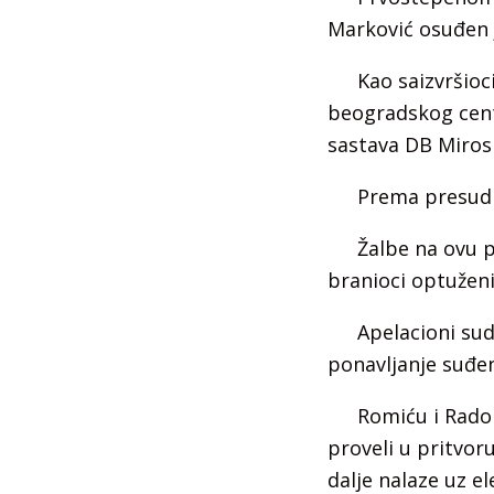
Marković osuđen 
Kao saizvršioc
beogradskog cent
sastava DB Miros
Prema presudi 
Žalbe na ovu p
branioci optuženi
Apelacioni sud
ponavljanje suđen
Romiću i Rado
proveli u pritvor
dalje nalaze uz e