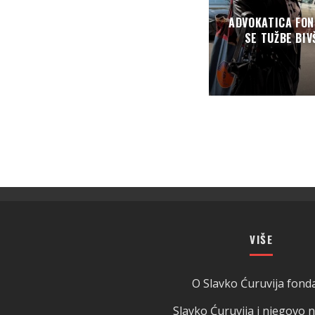
ADVOKATICA FON
SE TUŽBE BIV
VIŠE
O Slavko Ćuruvija fonda
Slavko Ćuruvija i njegovo 