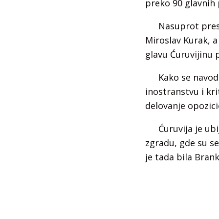
preko 90 glavnih 
Nasuprot presu
Miroslav Kurak, a
glavu Ćuruvijinu 
Kako se navodi
inostranstvu i kri
delovanje opozici
Ćuruvija je ub
zgradu, gde su se
je tada bila Bran