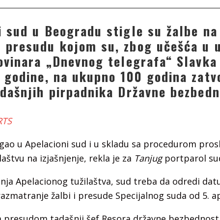
i sud u Beogradu stigle su žalbe na
 presudu kojom su, zbog učešća u 
novinara „Dnevnog telegrafa“ Slavka 
. godine, na ukupno 100 godina zat
adašnjih pirpadnika Državne bezbedn
RTS
gao u Apelacioni sud i u skladu sa procedurom pros
aštvu na izjašnjenje, rekla je za
Tanjug
portparol sud
enja Apelacionog tužilaštva, sud treba da odredi da
razmatranje žalbi i presude Specijalnog suda od 5. ap
presudom tadašnji šef Resora državne bezbednost