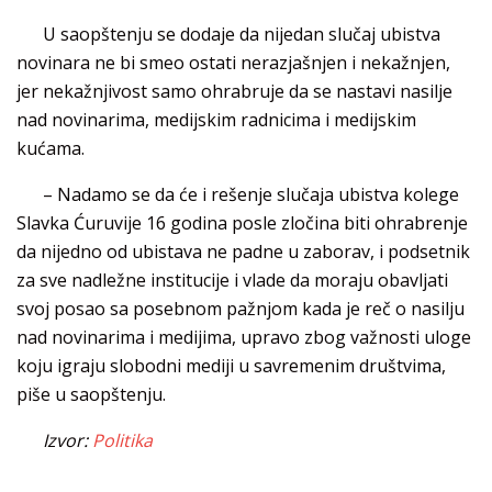
U saopštenju se dodaje da nijedan slučaj ubistva
novinara ne bi smeo ostati nerazjašnjen i nekažnjen,
jer nekažnjivost samo ohrabruje da se nastavi nasilje
nad novinarima, medijskim radnicima i medijskim
kućama.
– Nadamo se da će i rešenje slučaja ubistva kolege
Slavka Ćuruvije 16 godina posle zločina biti ohrabrenje
da nijedno od ubistava ne padne u zaborav, i podsetnik
za sve nadležne institucije i vlade da moraju obavljati
svoj posao sa posebnom pažnjom kada je reč o nasilju
nad novinarima i medijima, upravo zbog važnosti uloge
koju igraju slobodni mediji u savremenim društvima,
piše u saopštenju.
Izvor:
Politika