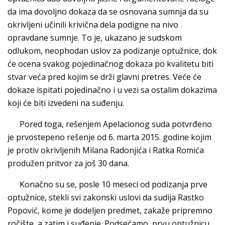
da ima dovoljno dokaza da se osnovana sumnja da su
okrivljeni učinili krivična dela podigne na nivo
opravdane sumnje. To je, ukazano je sudskom
odlukom, neophodan uslov za podizanje optužnice, dok
će ocena svakog pojedinačnog dokaza po kvalitetu biti
stvar veća pred kojim se drži glavni pretres. Veće će
dokaze ispitati pojedinačno i u vezi sa ostalim dokazima
koji će biti izvedeni na suđenju.
Pored toga, rešenjem Apelacionog suda potvrđeno
je prvostepeno rešenje od 6. marta 2015. godine kojim
je protiv okrivljenih Milana Radonjića i Ratka Romića
produžen pritvor za još 30 dana.
Konačno su se, posle 10 meseci od podizanja prve
optužnice, stekli svi zakonski uslovi da sudija Rastko
Popović, kome je dodeljen predmet, zakaže pripremno
ročište, a zatim i suđenje. Podsećamo, prvu optužnicu