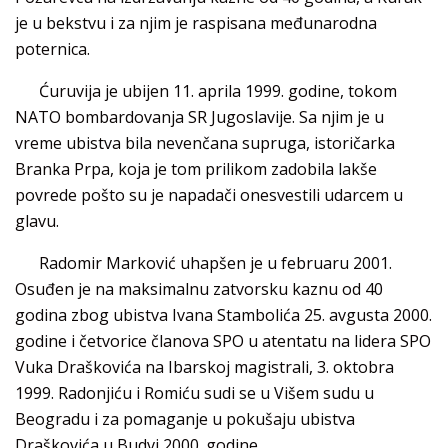
je u bekstvu i za njim je raspisana međunarodna
poternica.
Ćuruvija je ubijen 11. aprila 1999. godine, tokom
NATO bombardovanja SR Jugoslavije. Sa njim je u
vreme ubistva bila nevenčana supruga, istoričarka
Branka Prpa, koja je tom prilikom zadobila lakše
povrede pošto su je napadači onesvestili udarcem u
glavu.
Radomir Marković uhapšen je u februaru 2001.
Osuđen je na maksimalnu zatvorsku kaznu od 40
godina zbog ubistva Ivana Stambolića 25. avgusta 2000.
godine i četvorice članova SPO u atentatu na lidera SPO
Vuka Draškovića na Ibarskoj magistrali, 3. oktobra
1999. Radonjiću i Romiću sudi se u Višem sudu u
Beogradu i za pomaganje u pokušaju ubistva
Draškovića u Budvi 2000. godine.