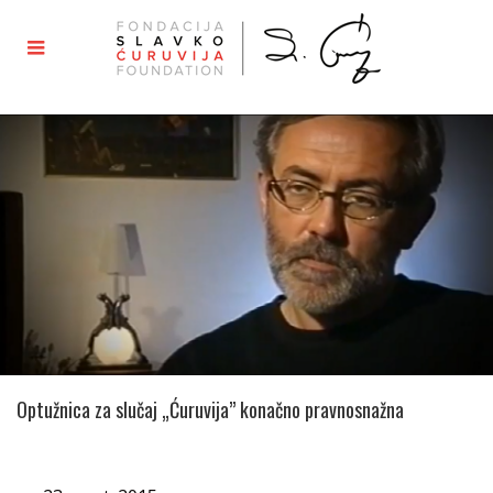
Optužnica za slučaj „Ćuruvija” konačno pravnosnažna