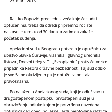
23. mart. 2015.
Rastko Popović, predsednik veća koje će suditi
optuženima, treba da odredi pripremno ročište
najkasnije u roku od 30 dana, a zatim da zakaže
početak suđenja.
Apelacioni sud u Beogradu potvrdio je optužnicu za
ubistvo Slavka Ćuruvije, vlasnika i glavnog urednika
listova „Dnevni telegraf” i „Evropljanin” protiv četvorice
pripadnika Resora državne bezbednosti. Taj sud odbio
je sve žalbe okrivljenih pa je optužnica postala
pravosnažna.
Po nalaženju Apelacionog suda, koji je odlučivao u
drugostepenom postupku, prvostepeni sud je u
obrazloženju odluke kojom je potvrđena navedena
optužnica dao dovoljno jasne i argumentovane razloge