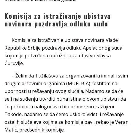
Komisija za istraživanje ubistava
novinara pozdravlja odluku suda
Komisija za istraživanje ubistava novinara Vlade
Republike Srbije pozdravlja odluku Apelacionog suda
kojom je potvrđena optužnica za ubistvo Slavka
Ćuruvije.
– Želim da Tužilaštvu za organizovani kriminal i svim
drugim državnim organima (MUP, BIA) čestitam na
upornosti u rešavanju ovog slučaja. Nadamo se da će
se i na suđenju utvrditi puna istina o ovom ubistvu i da
će počinioci i nalogodavci biti primereno kažnjeni.
Takođe, nadamo se da ćemo uskoro videti i rešavanje
ostalih slučajeva kojima se komisija bavi, rekao je Veran
Matić, predsednik komisije.