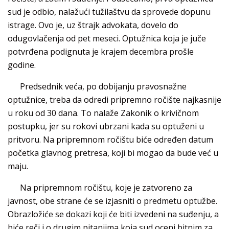
sud je odbio, nalažući tužilaštvu da sprovede dopunu
istrage. Ovo je, uz štrajk advokata, dovelo do
odugovlačenja od pet meseci. Optužnica koja je juče
potvrđena podignuta je krajem decembra prošle
godine.
Predsednik veća, po dobijanju pravosnažne
optužnice, treba da odredi pripremno ročište najkasnije
u roku od 30 dana. To nalaže Zakonik o krivičnom
postupku, jer su rokovi ubrzani kada su optuženi u
pritvoru. Na pripremnom ročištu biće određen datum
početka glavnog pretresa, koji bi mogao da bude već u
maju.
Na pripremnom ročištu, koje je zatvoreno za
javnost, obe strane će se izjasniti o predmetu optužbe.
Obrazložiće se dokazi koji će biti izvedeni na suđenju, a
biće reči i o drugim pitanjima koja sud oceni bitnim za