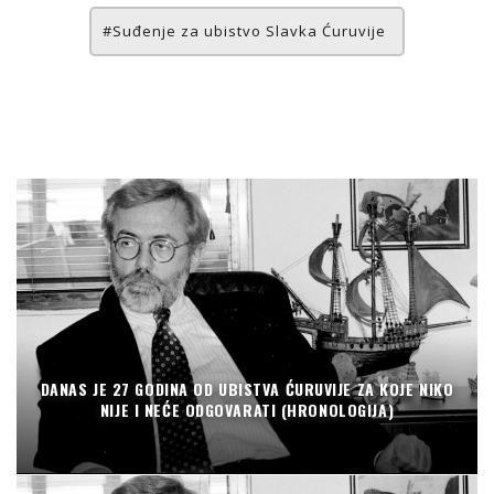
Suđenje za ubistvo Slavka Ćuruvije
DANAS JE 27 GODINA OD UBISTVA ĆURUVIJE ZA KOJE NIKO
NIJE I NEĆE ODGOVARATI (HRONOLOGIJA)