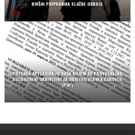
BIVŠIH PRIPADNIKA SLUŽBE ODBACE
PRESUDA APELACIONOG SUDA KOJOM SU PRAVOSNAŽNO
OSLOBOĐENI OKRIVLJENI ZA UBISTVO SLAVKA ĆURUVIJE
(PDF)