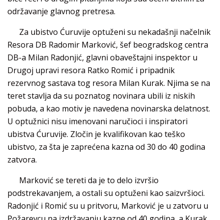
održavanje glavnog pretresa.
Za ubistvo Ćuruvije optuženi su nekadašnji načelnik
Resora DB Radomir Marković, šef beogradskog centra
DB-a Milan Radonjić, glavni obaveštajni inspektor u
Drugoj upravi resora Ratko Romić i pripadnik
rezervnog sastava tog resora Milan Kurak. Njima se na
teret stavlja da su poznatog novinara ubili iz niskih
pobuda, a kao motiv je navedena novinarska delatnost.
U optužnici nisu imenovani naručioci i inspiratori
ubistva Ćuruvije. Zločin je kvalifikovan kao teško
ubistvo, za šta je zaprećena kazna od 30 do 40 godina
zatvora.
Marković se tereti da je to delo izvršio
podstrekavanjem, a ostali su optuženi kao saizvršioci.
Radonjić i Romić su u pritvoru, Marković je u zatvoru u
Požarevcu na izdržavanju kazne od 40 godina, a Kurak