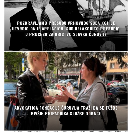
POZDRAVLJAMO PRESUDU VRHOVNOG SUDA KOJI JE
UTVRDIO DA JE APELACIONI SUD NEZAKONITO PRESUDIO
U PROCESU ZA UBISTVO SLAVKA ĆURUVIJE
ADVOKATICA FONDACIJE ĆURUVIJA TRAŽI DA SE TUŽBE
BIVŠIH PRIPADNIKA SLUŽBE ODBACE