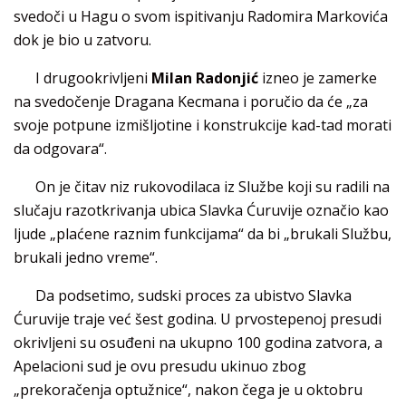
svedoči u Hagu o svom ispitivanju Radomira Markovića
dok je bio u zatvoru.
I drugookrivljeni
Milan Radonjić
izneo je zamerke
na svedočenje Dragana Kecmana i poručio da će „za
svoje potpune izmišljotine i konstrukcije kad-tad morati
da odgovara“.
On je čitav niz rukovodilaca iz Službe koji su radili na
slučaju razotkrivanja ubica Slavka Ćuruvije označio kao
ljude „plaćene raznim funkcijama“ da bi „brukali Službu,
brukali jedno vreme“.
Da podsetimo, sudski proces za ubistvo Slavka
Ćuruvije traje već šest godina. U prvostepenoj presudi
okrivljeni su osuđeni na ukupno 100 godina zatvora, a
Apelacioni sud je ovu presudu ukinuo zbog
„prekoračenja optužnice“, nakon čega je u oktobru