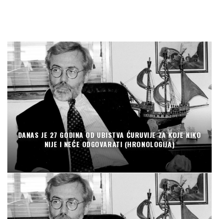
DANAS JE 27 GODINA OD UBISTVA ĆURUVIJE ZA KOJE NIKO
NIJE I NEĆE ODGOVARATI (HRONOLOGIJA)