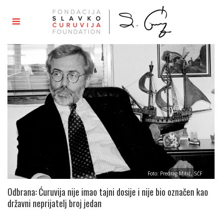
Foto: Predrag Mitić, SĆF
Odbrana: Ćuruvija nije imao tajni dosije i nije bio označen kao
državni neprijatelj broj jedan