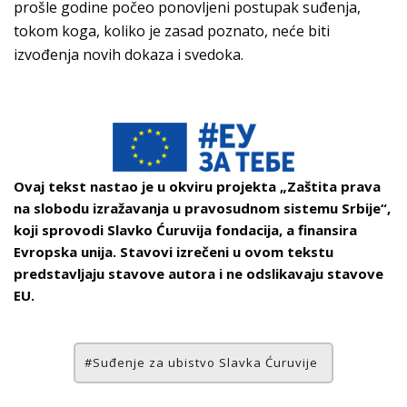
prošle godine počeo ponovljeni postupak suđenja,
tokom koga, koliko je zasad poznato, neće biti
izvođenja novih dokaza i svedoka.
Ovaj tekst nastao je u okviru projekta „Zaštita prava
na slobodu izražavanja u pravosudnom sistemu Srbije“,
koji sprovodi Slavko Ćuruvija fondacija, a finansira
Evropska unija. Stavovi izrečeni u ovom tekstu
predstavljaju stavove autora i ne odslikavaju stavove
EU.
Suđenje za ubistvo Slavka Ćuruvije