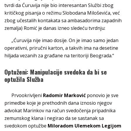
tvrdi da Ćuruvija nije bio interesantan Službi zbog
kritičkog pisanja o režimu Slobodana Miloševića, već
zbog učestalih kontakata sa ambasadorima zapadnih
zemalja) Romić je danas izneo sledeću tvrdnju:
„Ćuruvija nije imao dosije. On je imao samo jedan
operativni, priručni karton, a takvih ima na desetine
hiljada vezanih za građane na teritoriji Beograda.“
Optuženi: Manipulacije svedoka da bi se
optužila Služba
Prvookrivljeni
Radomir Marković
ponovio je sve
primedbe koje je prethodnih dana iznosio njegov
advokat Marinkov na račun svedočenja pripadnika
zemunskog klana i negirao da se sastanak sa
svedokom optužbe
Miloradom Ulemekom Legijom