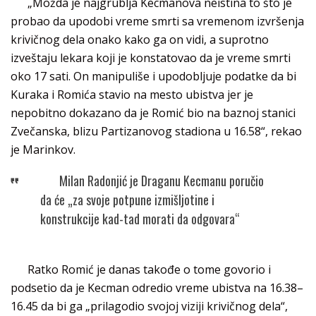
„Možda je najgrublja Kecmanova neistina to što je
probao da upodobi vreme smrti sa vremenom izvršenja
krivičnog dela onako kako ga on vidi, a suprotno
izveštaju lekara koji je konstatovao da je vreme smrti
oko 17 sati. On manipuliše i upodobljuje podatke da bi
Kuraka i Romića stavio na mesto ubistva jer je
nepobitno dokazano da je Romić bio na baznoj stanici
Zvečanska, blizu Partizanovog stadiona u 16.58“, rekao
je Marinkov.
Milan Radonjić je Draganu Kecmanu poručio
da će „za svoje potpune izmišljotine i
konstrukcije kad-tad morati da odgovara“
Ratko Romić je danas takođe o tome govorio i
podsetio da je Kecman odredio vreme ubistva na 16.38–
16.45 da bi ga „prilagodio svojoj viziji krivičnog dela“,