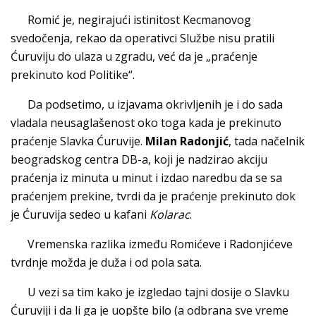
Romić je, negirajući istinitost Kecmanovog
svedočenja, rekao da operativci Službe nisu pratili
Ćuruviju do ulaza u zgradu, već da je „praćenje
prekinuto kod Politike“.
Da podsetimo, u izjavama okrivljenih je i do sada
vladala neusaglašenost oko toga kada je prekinuto
praćenje Slavka Ćuruvije.
Milan Radonjić
, tada načelnik
beogradskog centra DB-a, koji je nadzirao akciju
praćenja iz minuta u minut i izdao naredbu da se sa
praćenjem prekine, tvrdi da je praćenje prekinuto dok
je Ćuruvija sedeo u kafani
Kolarac
.
Vremenska razlika između Romićeve i Radonjićeve
tvrdnje možda je duža i od pola sata.
U vezi sa tim kako je izgledao tajni dosije o Slavku
Ćuruviji i da li ga je uopšte bilo (a odbrana sve vreme