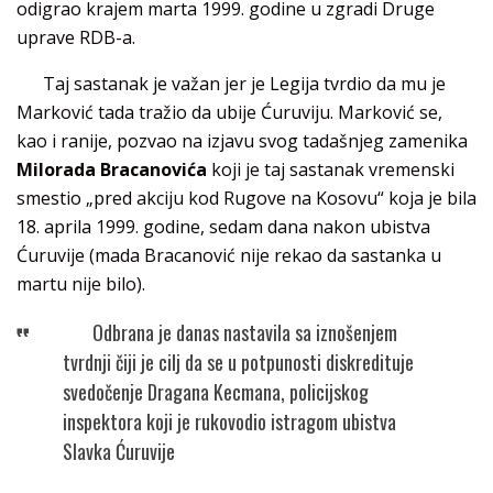
odigrao krajem marta 1999. godine u zgradi Druge
uprave RDB-a.
Taj sastanak je važan jer je Legija tvrdio da mu je
Marković tada tražio da ubije Ćuruviju. Marković se,
kao i ranije, pozvao na izjavu svog tadašnjeg zamenika
Milorada Bracanovića
koji je taj sastanak vremenski
smestio „pred akciju kod Rugove na Kosovu“ koja je bila
18. aprila 1999. godine, sedam dana nakon ubistva
Ćuruvije (mada Bracanović nije rekao da sastanka u
martu nije bilo).
Odbrana je danas nastavila sa iznošenjem
tvrdnji čiji je cilj da se u potpunosti diskredituje
svedočenje Dragana Kecmana, policijskog
inspektora koji je rukovodio istragom ubistva
Slavka Ćuruvije