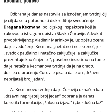
Kecman, ponovo
Odbrana je danas nastavila sa iznošenjem tvrdnji čiji
je cilj da se u potpunosti diskredituje svedočenje
Dragana Kecmana
, policijskog inspektora koji je
rukovodio istragom ubistva Slavka Ćuruvije. Advokat
prvookrivljenog Vladimir Marinkov je, uz opštu ocenu
da je svedočenje Kecmana „netačno i neiskreno“, jer
„svedok paušalno i netačno zaključuje, a zaključke
prezentuje kao činjenice“, posebno insistirao na tome
da je netačna Kecmanova tvrdnja da je na omotu
dosijea o praćenju Ćuruvije pisalo da je on „državni
neprijatelj broj jedan“.
Za Kecmanovu tvrdnju da je Ćuruvija označen kao
„državni neprijatelj broj jedan“ odbrana je danas
koristila formulacije: „žalosna izjava“ i „bezdušna laž“.