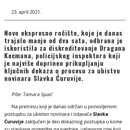
23. april 2021.
Novo ekspresno ročište, koje je danas
trajalo manje od dva sata, odbrana je
iskoristila za diskreditovanje Dragana
Kecmana, policijskog inspektora koji
je najviše doprineo prikupljanju
ključnih dokaza u procesu za ubistvo
novinara Slavka Ćuruvije.
Piše: Tamara Spaić
Na pretresu koji je danas održan u ponovljenom
postupku za ubistvo novinara i izdavača
Slavka
Ćuruvije
zaključen je deo dokaznog postupka u kome
su stavljane primedbe na svedoke, uglavnom one koji