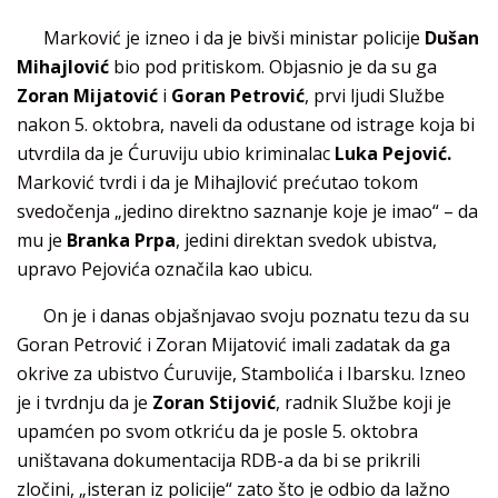
Marković je izneo i da je bivši ministar policije
Dušan
Mihajlović
bio pod pritiskom. Objasnio je da su ga
Zoran Mijatović
i
Goran Petrović
, prvi ljudi Službe
nakon 5. oktobra, naveli da odustane od istrage koja bi
utvrdila da je Ćuruviju ubio kriminalac
Luka Pejović.
Marković tvrdi i da je Mihajlović prećutao tokom
svedočenja „jedino direktno saznanje koje je imao“ – da
mu je
Branka Prpa
, jedini direktan svedok ubistva,
upravo Pejovića označila kao ubicu.
On je i danas objašnjavao svoju poznatu tezu da su
Goran Petrović i Zoran Mijatović imali zadatak da ga
okrive za ubistvo Ćuruvije, Stambolića i Ibarsku. Izneo
je i tvrdnju da je
Zoran Stijović
, radnik Službe koji je
upamćen po svom otkriću da je posle 5. oktobra
uništavana dokumentacija RDB-a da bi se prikrili
zločini, „isteran iz policije“ zato što je odbio da lažno