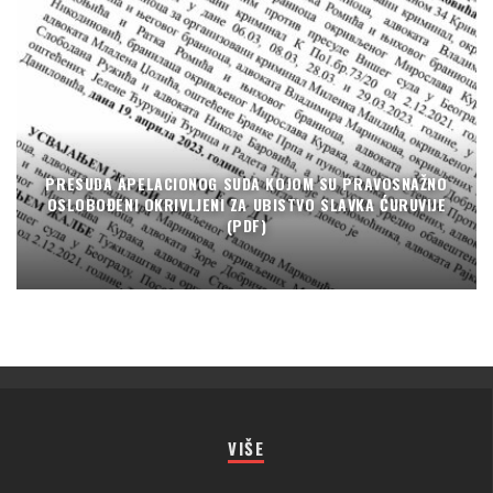
PRESUDA APELACIONOG SUDA KOJOM SU PRAVOSNAŽNO
OSLOBOĐENI OKRIVLJENI ZA UBISTVO SLAVKA ĆURUVIJE
(PDF)
VIŠE