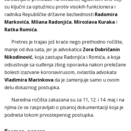
su ključni za optužnicu protiv visokih funkcionera i
radnika Republičke državne bezbednosti
Radomira
Markovića
,
Milana Radonjića
,
Miroslava Kuraka
i
Ratka Romića
.
Pretres je trajao još kraće nego prethodno ročište,
manje od dva sata, jer je advokatica
Zora Dobričanin
Nikodinović
, koja zastupa Radonjića i Romića, a koja
odsustvuje sa suđenja zbog oporavka nakon preležane
bolesti izazvane koronavirusom, ovlastila advokata
Vladimira Marinkova
da je zamenjuje samo u ovom
delu dokaznog postupka.
Naredna ročišta zakazana su za 11, 12. i 14. maj i na
njima će se raspravljati o pisanoj dokumentaciji koja je
podneta tokom prvostepenog postupka.