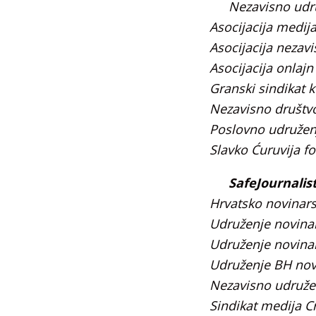
Nezavisno udru
Asocijacija medij
Asocijacija nezav
Asocijacija onlaj
Granski sindikat 
Nezavisno društv
Poslovno udruženje
Slavko Ćuruvija f
SafeJournalis
Hrvatsko novinar
Udruženje novina
Udruženje novina
Udruženje BH nov
Nezavisno udružen
Sindikat medija C