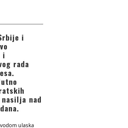
rbije i
ivo
 i
vog rada
esa.
lutno
ratskih
 nasilja nad
 dana.
ovodom ulaska