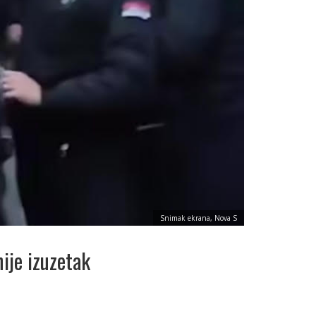
Snimak ekrana, Nova S
ije izuzetak