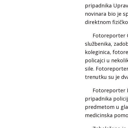
pripadnika Uprave
novinara bio je s
direktnom fizičko
Fotoreporter G
službenika, zado
koleginica, fotor
policajci u nekol
sile. Fotoreporte
trenutku su je dv
Fotoreporter L
pripadnika polic
predmetom u glav
medicinska pomoć