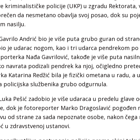
 kriminalističke policije (UKP) u zgradu Rektorata, v
prečen da nesmetano obavlja svoj posao, dok su pojed
m nasilju.
avrilo Andrić bio je više puta grubo guran od strane
bio je udarac nogom, kao i tri udarca pendrekom po
eporterka Nađa Gavrilović, takođe je više puta nasil
iko navrata podizali pendrek ka njoj, očigledno pre
rka Katarina Redžić bila je fizički ometana u radu, a
a policijska službenika grubo odgurnula.
uka Pešić zadobio je više udaraca u predelu glave o
ije, dok je fotoreporter Marko Dragoslavić pogođen
u od strane za sada nepoznate osobe, nakon čega 
 u zdravstvenoj ustanovi.