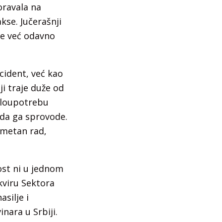
oravala na
kse. Jučerašnji
ice već odavno
cident, već kao
ji traje duže od
zloupotrebu
 da ga sprovode.
smetan rad,
ost ni u jednom
kviru Sektora
silje i
nara u Srbiji.