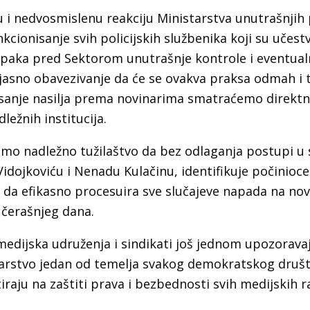
 i nedvosmislenu reakciju Ministarstva unutrašnjih 
ankcionisanje svih policijskih službenika koji su učestv
paka pred Sektorom unutrašnje kontrole i eventualn
jasno obavezivanje da će se ovakva praksa odmah i t
risanje nasilja prema novinarima smatraćemo direk
ežnih institucija.
mo nadležno tužilaštvo da bez odlaganja postupi u s
dojkoviću i Nenadu Kulačinu, identifikuje počinioce
i da efikasno procesuira sve slučajeve napada na nov
učerašnjeg dana.
edijska udruženja i sindikati još jednom upozorava
arstvo jedan od temelja svakog demokratskog društv
tiraju na zaštiti prava i bezbednosti svih medijskih 