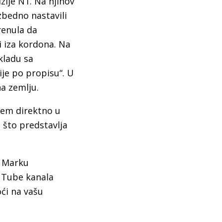
zije N1. Na njihov
zbedno nastavili
krenula da
li iza kordona. Na
kladu sa
ije po propisu“. U
na zemlju.
jem direktno u
, što predstavlja
. Marku
uTube kanala
oći na vašu