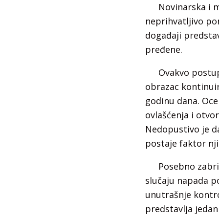
Novinarska i m
neprihvatljivo po
događaji predstav
pređene.
Ovakvo postupa
obrazac kontinuir
godinu dana. Oce
ovlašćenja i otvo
Nedopustivo je da
postaje faktor nj
Posebno zabri
slučaju napada po
unutrašnje kontro
predstavlja jedan