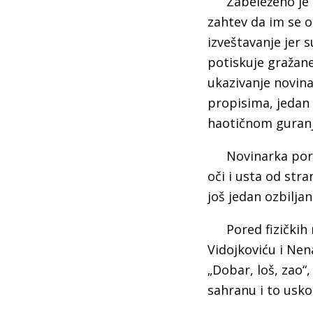
Zabeleženo je 
zahtev da im se o
izveštavanje jer s
potiskuje gražane.
ukazivanje novina
propisima, jedan 
haotičnom guranju
Novinarka por
oči i usta od str
još jedan ozbilja
Pored fizičkih
Vidojkoviću i Ne
„Dobar, loš, zao“,
sahranu i to usko