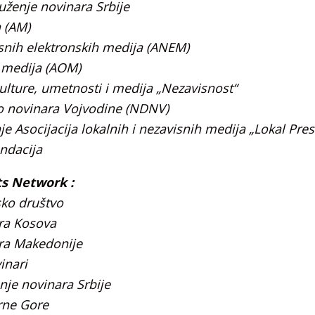
ženje novinara Srbije
a (AM)
isnih elektronskih medija (ANEM)
n medija (AOM)
kulture, umetnosti i medija „Nezavisnost“
o novinara Vojvodine (NDNV)
 Asocijacija lokalnih i nezavisnih medija „Lokal Pres
ondacija
ts Network :
sko društvo
ra Kosova
ra Makedonije
inari
je novinara Srbije
rne Gore