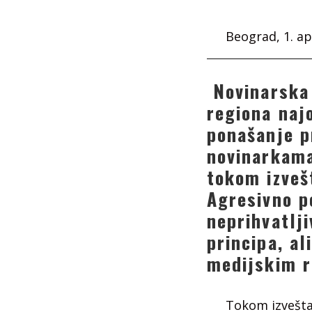
Beograd, 1. ap
Novinarska i
regiona naj
ponašanje p
novinarkama
tokom izveš
Agresivno p
neprihvatlj
principa, al
medijskim r
Tokom izvešta