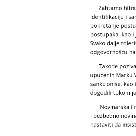
Zahtamo hitnu
identifikaciju i s
pokretanje postu
postupaka, kao i 
Svako dalje tole
odgovornošću nadl
Takođe poziva
upućenih Marku Vi
sankcioniše, kao 
dogodili tokom j
Novinarska i m
i bezbedno novin
nastaviti da insis