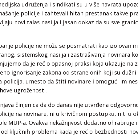
edijska udruženja i sindikati su u više navrata upoz
našanje policije i zahtevali hitan prestanak takve pra
ljaju novi talas nasilja i jasan dokaz da su sve gran
nje policije ne može se posmatrati kao izolovan in
anog, sistemskog nasilja i zastrašivanja novinara ko
njujemo da je reč o opasnoj praksi koja ukazuje na 
reno ignorisanje zakona od strane onih koji su dužni
 policija, umesto da štiti novinare i omogući im ne
ihove ugroženosti.
njava činjenica da do danas nije utvrđena odgovorn
licije na novinare, ni u krivičnom postupku, niti u o
le MUP-a. Ovakva nekažnjivost dodatno ohrabruje na
 od ključnih problema kada je reč o bezbednosti novi