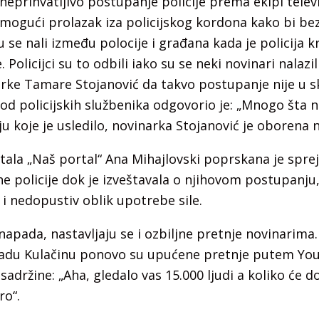
neprihvatljivo postupanje policije prema ekipi televi
mogući prolazak iza policijskog kordona kako bi be
u se nali između polocije i građana kada je policija 
 Policijci su to odbili iako su se neki novinari nalazi
rke Tamare Stojanović da takvo postupanje nije u s
od policijskih službenika odgovorio je: „Mnogo šta n
 koje je usledilo, novinarka Stojanović je oborena 
tala „Naš portal“ Ana Mihajlovski poprskana je spre
ane policije dok je izveštavala o njihovom postupanju
n i nedopustiv oblik upotrebe sile.
 napada, nastavljaju se i ozbiljne pretnje novinarima
nadu Kulačinu ponovo su upućene pretnje putem Yo
 sadržine: „Aha, gledalo vas 15.000 ljudi a koliko će d
ro“.