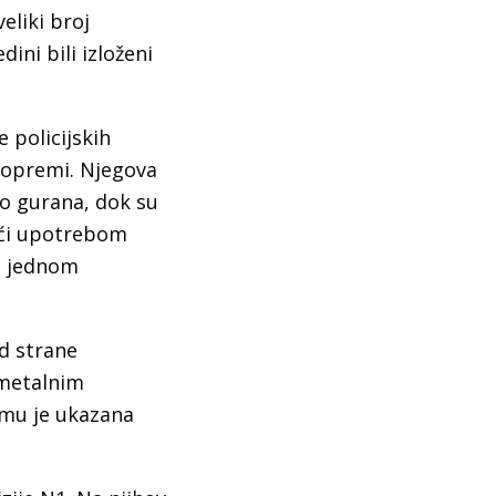
eliki broj
ini bili izloženi
 policijskih
 opremi. Njegova
no gurana, dok su
teći upotrebom
 u jednom
d strane
 metalnim
mu je ukazana