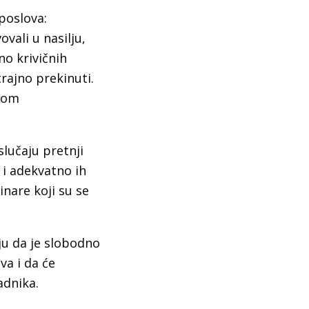
poslova:
ovali u nasilju,
o krivičnih
rajno prekinuti.
tnom
lučaju pretnji
 i adekvatno ih
inare koji su se
ju da je slobodno
a i da će
radnika.