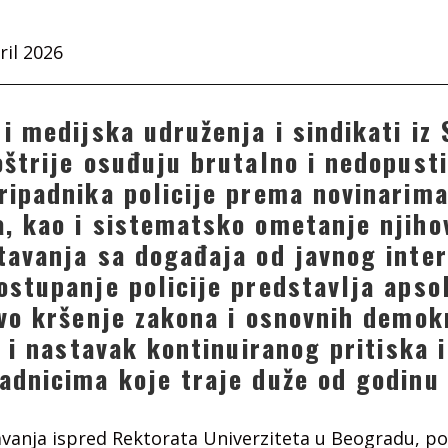
ril 2026
 medijska udruženja i sindikati iz S
oštrije osuđuju brutalno i nedopust
ripadnika policije prema novinarima
, kao i sistematsko ometanje njiho
tavanja sa događaja od javnog inter
ostupanje policije predstavlja apso
ivo kršenje zakona i osnovnih demok
i i nastavak kontinuiranog pritiska i
adnicima koje traje duže od godinu
vanja ispred Rektorata Univerziteta u Beogradu, p