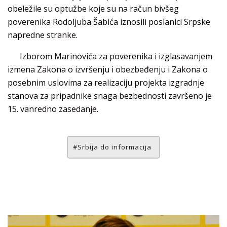
obeležile su optužbe koje su na račun bivšeg
poverenika Rodoljuba Šabića iznosili poslanici Srpske
napredne stranke.
Izborom Marinovića za poverenika i izglasavanjem
izmena Zakona o izvršenju i obezbeđenju i Zakona o
posebnim uslovima za realizaciju projekta izgradnje
stanova za pripadnike snaga bezbednosti završeno je
15. vanredno zasedanje.
Srbija do informacija