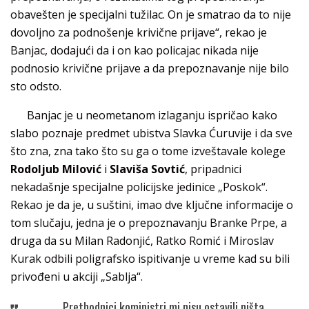
obavešten je specijalni tužilac. On je smatrao da to nije
dovoljno za podnošenje krivične prijave“, rekao je
Banjac, dodajući da i on kao policajac nikada nije
podnosio krivične prijave a da prepoznavanje nije bilo
sto odsto.
Banjac je u neometanom izlaganju ispričao kako
slabo poznaje predmet ubistva Slavka Ćuruvije i da sve
što zna, zna tako što su ga o tome izveštavale kolege
Rodoljub Milović
i
Slaviša Sovtić
, pripadnici
nekadašnje specijalne policijske jedinice „Poskok“.
Rekao je da je, u suštini, imao dve ključne informacije o
tom slučaju, jedna je o prepoznavanju Branke Prpe, a
druga da su Milan Radonjić, Ratko Romić i Miroslav
Kurak odbili poligrafsko ispitivanje u vreme kad su bili
privođeni u akciji „Sablja“.
„Prethodnici koministri mi nisu ostavili ništa,