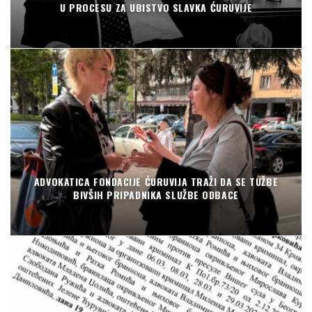
U PROCESU ZA UBISTVO SLAVKA ĆURUVIJE
ADVOKATICA FONDACIJE ĆURUVIJA TRAŽI DA SE TUŽBE
BIVŠIH PRIPADNIKA SLUŽBE ODBACE