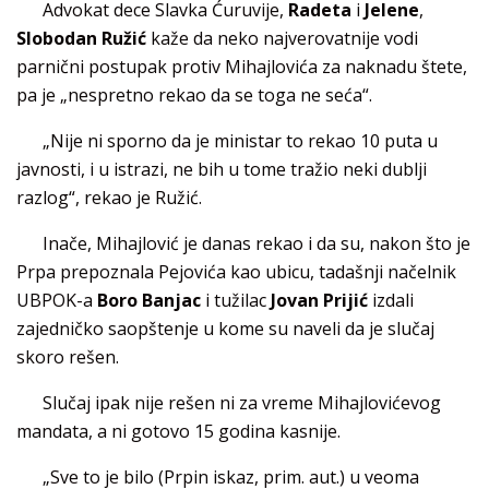
Advokat dece Slavka Ćuruvije,
Radeta
i
Jelene
,
Slobodan Ružić
kaže da neko najverovatnije vodi
parnični postupak protiv Mihajlovića za naknadu štete,
pa je „nespretno rekao da se toga ne seća“.
„Nije ni sporno da je ministar to rekao 10 puta u
javnosti, i u istrazi, ne bih u tome tražio neki dublji
razlog“, rekao je Ružić.
Inače, Mihajlović je danas rekao i da su, nakon što je
Prpa prepoznala Pejovića kao ubicu, tadašnji načelnik
UBPOK-a
Boro Banjac
i tužilac
Jovan Prijić
izdali
zajedničko saopštenje u kome su naveli da je slučaj
skoro rešen.
Slučaj ipak nije rešen ni za vreme Mihajlovićevog
mandata, a ni gotovo 15 godina kasnije.
„Sve to je bilo (Prpin iskaz, prim. aut.) u veoma