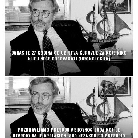
DANAS JE 27 GODINA OD UBISTVA ĆURUVIJE ZA KOJE NIKO
NIJE I NEĆE ODGOVARATI (HRONOLOGIJA)
POZDRAVLJAMO PRESUDU VRHOVNOG SUDA KOJI JE
UTVRDIO DA JE APELACIONI SUD NEZAKONITO PRESUDIO