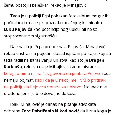
čemu postoji i beleška“, rekao je Mihajlović.
Tada je u policiji Prpi pokazan foto-album mogućih
počinilaca i ona je prepoznala tadašnjeg kriminalca
Luku Pejovića
kao potencijalnog ubicu, ali ne sa
stoprocentnom sigurnošću.
Da zna da je Prpa prepoznala Pejovića, Mihajlović je
rekao u istrazi, a pojedini dosad ispitani policajci, koji su
tada radili na istraživanju ubistva, kao što je
Dragan
Karleuša
, rekli su da je Mihajlović kao ministar
na
kolegijumima njima čak govorio da je ubica Pejović
i „da
nemaju pojma“,
kao i da je u nekoj meri vršio pritisak
na policiju da Pejovića optuže za ubistvo
, što ipak nije
urađeno jer nije bilo dovoljno dokaza.
Ipak, Mihajlović je danas na pitanje advokata
odbrane
Zore Dobričanin Nikodinović
da li zna koga je