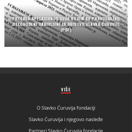
PRESUDA APELACIONOG SUDA KOJOM SU PRAVOSNAŽNO
OSLOBOĐENI OKRIVLJENI ZA UBISTVO SLAVKA ĆURUVIJE
(PDF)
VIŠE
O Slavko Ćuruvija fondaciji
Slavko Ćuruvija i njegovo nasleđe
Partneri Slavko Ćuruvija fondacije