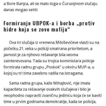
a Bore Banjca, ali se malo toga o Ćuruvijinom slučaju
danas mogao setiti.
Formiranje UBPOK-a i borba „protiv
hidre koja se zove mafija“
Ova tri slučaja iz vremena Miloševićeve vlasti su na
početku 21. veka u policiji smatrana prioritetom, a
javnost je za njihovo rešavanje bila veoma
zainteresovana. Tada su trojica koministara policije
formirala radnu grupu „Poskok“ u okviru MUP-a, u
kojoj su tri tima zasebno radila na istragama.
Sama radna grupa, kaže Mihajlović, nije imala
kapaciteta za rešavanje ovakvih slučajeva i bilo je
neophodno napraviti zvaničnu jedinicu koja će se baviti
time u prvim godinama demokratije, kada se policija,