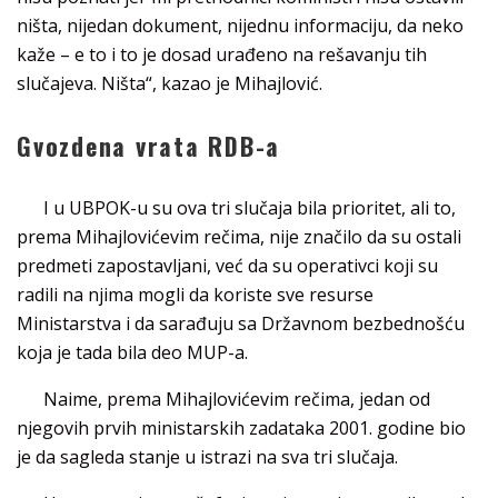
ništa, nijedan dokument, nijednu informaciju, da neko
kaže – e to i to je dosad urađeno na rešavanju tih
slučajeva. Ništa“, kazao je Mihajlović.
Gvozdena vrata RDB-a
I u UBPOK-u su ova tri slučaja bila prioritet, ali to,
prema Mihajlovićevim rečima, nije značilo da su ostali
predmeti zapostavljani, već da su operativci koji su
radili na njima mogli da koriste sve resurse
Ministarstva i da sarađuju sa Državnom bezbednošću
koja je tada bila deo MUP-a.
Naime, prema Mihajlovićevim rečima, jedan od
njegovih prvih ministarskih zadataka 2001. godine bio
je da sagleda stanje u istrazi na sva tri slučaja.