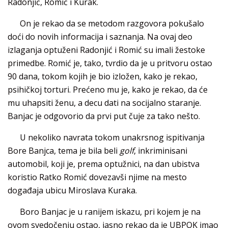
Radonjić, Romić i Kurak.
On je rekao da se metodom razgovora pokušalo
doći do novih informacija i saznanja. Na ovaj deo
izlaganja optuženi Radonjić i Romić su imali žestoke
primedbe. Romić je, tako, tvrdio da je u pritvoru ostao
90 dana, tokom kojih je bio izložen, kako je rekao,
psihičkoj torturi. Prećeno mu je, kako je rekao, da će
mu uhapsiti ženu, a decu dati na socijalno staranje.
Banjac je odgovorio da prvi put čuje za tako nešto.
U nekoliko navrata tokom unakrsnog ispitivanja
Bore Banjca, tema je bila beli
golf
, inkriminisani
automobil, koji je, prema optužnici, na dan ubistva
koristio Ratko Romić dovezavši njime na mesto
događaja ubicu Miroslava Kuraka.
Boro Banjac je u ranijem iskazu, pri kojem je na
ovom svedočenju ostao, jasno rekao da je UBPOK imao