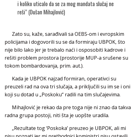
i koliko uticalo da se za mog mandata slučaj ne
reši“ (Dušan Mihajlović)
Zato su, kaže, sarađivali sa OEBS-om i evropskim
policijama i dogovorili su se da formiraju UBPOK, što
nije bilo lako jer je trebalo naći i osposobiti kadrove i
rešiti problem prostora (prostorije MUP-a srušene su
tokom bombardovanja, prim. aut.).
Kada je UBPOK najzad formiran, operativci su
preuzeli rad na ova tri slučaja, a priključili su im se i oni
koji su dotad u „Poskoku“ radili na tim slučajevima.
Mihajlović je rekao da pre toga nije ni znao da takva
radna grupa postoji, niti šta je uopšte uradila.
„Rezultate tog ‘Poskoka’ preuzeo je UBPOK, ali mi
nisu poznati jer mi prethodnici koministri nisu ostavili