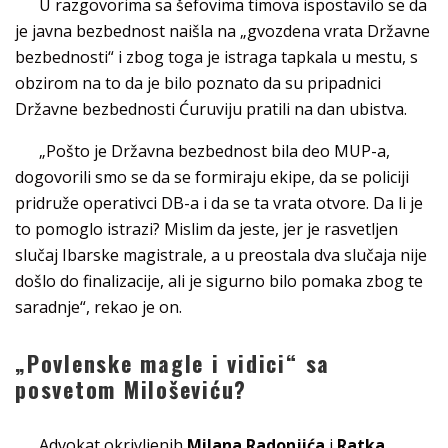
U razgovorima sa šefovima timova ispostavilo se da
je javna bezbednost naišla na „gvozdena vrata Državne
bezbednosti“ i zbog toga je istraga tapkala u mestu, s
obzirom na to da je bilo poznato da su pripadnici
Državne bezbednosti Ćuruviju pratili na dan ubistva.
„Pošto je Državna bezbednost bila deo MUP-a,
dogovorili smo se da se formiraju ekipe, da se policiji
pridruže operativci DB-a i da se ta vrata otvore. Da li je
to pomoglo istrazi? Mislim da jeste, jer je rasvetljen
slučaj Ibarske magistrale, a u preostala dva slučaja nije
došlo do finalizacije, ali je sigurno bilo pomaka zbog te
saradnje“, rekao je on.
„Povlenske magle i vidici“ sa
posvetom Miloševiću?
Advokat okrivljenih
Milana Radonjića
i
Ratka