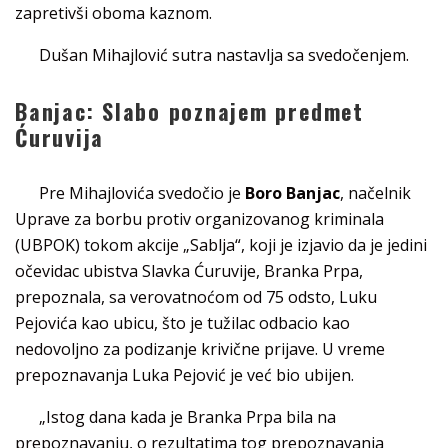
zapretivši oboma kaznom.
Dušan Mihajlović sutra nastavlja sa svedočenjem.
Banjac: Slabo poznajem predmet
Ćuruvija
Pre Mihajlovića svedočio je
Boro Banjac
, načelnik
Uprave za borbu protiv organizovanog kriminala
(UBPOK) tokom akcije „Sablja“, koji je izjavio da je jedini
očevidac ubistva Slavka Ćuruvije, Branka Prpa,
prepoznala, sa verovatnoćom od 75 odsto, Luku
Pejovića kao ubicu, što je tužilac odbacio kao
nedovoljno za podizanje krivične prijave. U vreme
prepoznavanja Luka Pejović je već bio ubijen.
„Istog dana kada je Branka Prpa bila na
prepoznavanju, o rezultatima tog prepoznavanja