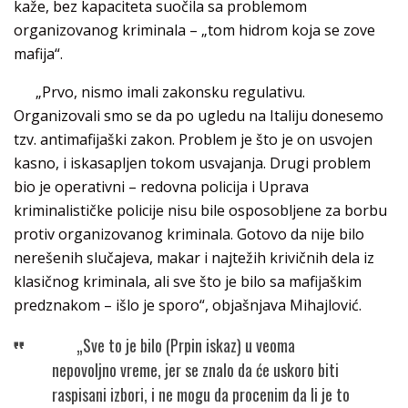
kaže, bez kapaciteta suočila sa problemom
organizovanog kriminala – „tom hidrom koja se zove
mafija“.
„Prvo, nismo imali zakonsku regulativu.
Organizovali smo se da po ugledu na Italiju donesemo
tzv. antimafijaški zakon. Problem je što je on usvojen
kasno, i iskasapljen tokom usvajanja. Drugi problem
bio je operativni – redovna policija i Uprava
kriminalističke policije nisu bile osposobljene za borbu
protiv organizovanog kriminala. Gotovo da nije bilo
nerešenih slučajeva, makar i najtežih krivičnih dela iz
klasičnog kriminala, ali sve što je bilo sa mafijaškim
predznakom – išlo je sporo“, objašnjava Mihajlović.
„Sve to je bilo (Prpin iskaz) u veoma
nepovoljno vreme, jer se znalo da će uskoro biti
raspisani izbori, i ne mogu da procenim da li je to