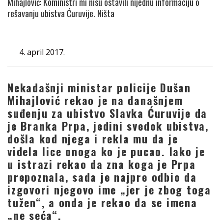
Mihajlović: Koministri mi nisu ostavili nijednu informaciju o
rešavanju ubistva Ćuruvije. Ništa
4. april 2017.
Nekadašnji ministar policije Dušan
Mihajlović rekao je na današnjem
suđenju za ubistvo Slavka Ćuruvije da
je Branka Prpa, jedini svedok ubistva,
došla kod njega i rekla mu da je
videla lice onoga ko je pucao. Iako je
u istrazi rekao da zna koga je Prpa
prepoznala, sada je najpre odbio da
izgovori njegovo ime „jer je zbog toga
tužen“, a onda je rekao da se imena
„ne seća“.