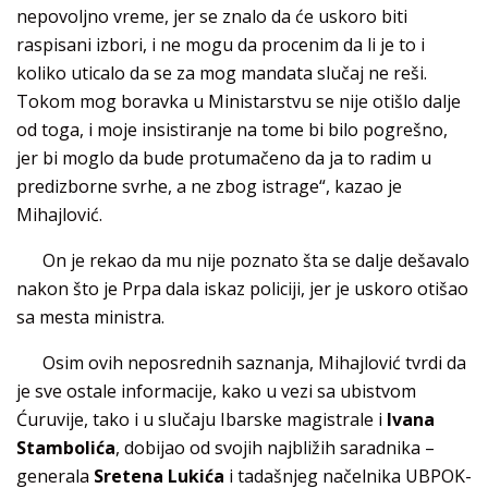
nepovoljno vreme, jer se znalo da će uskoro biti
raspisani izbori, i ne mogu da procenim da li je to i
koliko uticalo da se za mog mandata slučaj ne reši.
Tokom mog boravka u Ministarstvu se nije otišlo dalje
od toga, i moje insistiranje na tome bi bilo pogrešno,
jer bi moglo da bude protumačeno da ja to radim u
predizborne svrhe, a ne zbog istrage“, kazao je
Mihajlović.
On je rekao da mu nije poznato šta se dalje dešavalo
nakon što je Prpa dala iskaz policiji, jer je uskoro otišao
sa mesta ministra.
Osim ovih neposrednih saznanja, Mihajlović tvrdi da
je sve ostale informacije, kako u vezi sa ubistvom
Ćuruvije, tako i u slučaju Ibarske magistrale i
Ivana
Stambolića
, dobijao od svojih najbližih saradnika –
generala
Sretena Lukića
i tadašnjeg načelnika UBPOK-