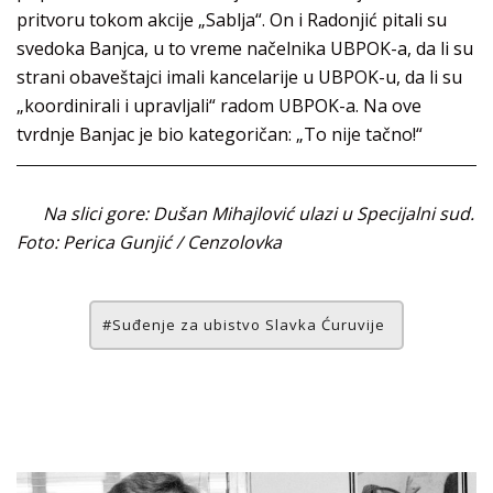
pritvoru tokom akcije „Sablja“. On i Radonjić pitali su
svedoka Banjca, u to vreme načelnika UBPOK-a, da li su
strani obaveštajci imali kancelarije u UBPOK-u, da li su
„koordinirali i upravljali“ radom UBPOK-a. Na ove
tvrdnje Banjac je bio kategoričan: „To nije tačno!“
Na slici gore: Dušan Mihajlović ulazi u Specijalni sud.
Foto: Perica Gunjić / Cenzolovka
Suđenje za ubistvo Slavka Ćuruvije