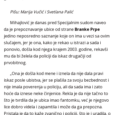
Pišu: Marija Vučić i Svetlana Palić
Mihajlović je danas pred Specijalnim sudom naveo
da je prepoznavanje ubice od strane
Branke Prpe
jedino neposredno saznanje koje on ima u vezi sa ovim
slučajem, jer je ona, kako je rekao u istrazi a sada i
ponovio, došla kod njega krajem 2003. godine, rekavši
mu da bi želela da policiji da iskaz drugačiji od
prvobitnog.
„Ona je došla kod mene i iznela da nije dala pravi
iskaz posle ubistva, jer se plašila za svoju bezbednost i
nije imala poverenja u policiju, ali da sada ima i zato
hoće da iznese neke činjenice. Rekla je da nije tačno to
što je tvrdila da je ubica imao fantomku, već je njegovo
lice dobro videla i zapamtila i može da ga prepozna.
Pristala je da to kaže zvanično i policiji, što je i uradila, o