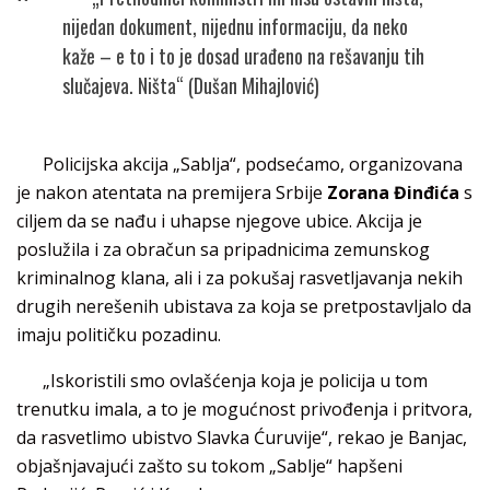
nijedan dokument, nijednu informaciju, da neko
kaže – e to i to je dosad urađeno na rešavanju tih
slučajeva. Ništa“ (Dušan Mihajlović)
Policijska akcija „Sablja“, podsećamo, organizovana
je nakon atentata na premijera Srbije
Zorana Đinđića
s
ciljem da se nađu i uhapse njegove ubice. Akcija je
poslužila i za obračun sa pripadnicima zemunskog
kriminalnog klana, ali i za pokušaj rasvetljavanja nekih
drugih nerešenih ubistava za koja se pretpostavljalo da
imaju političku pozadinu.
„Iskoristili smo ovlašćenja koja je policija u tom
trenutku imala, a to je mogućnost privođenja i pritvora,
da rasvetlimo ubistvo Slavka Ćuruvije“, rekao je Banjac,
objašnjavajući zašto su tokom „Sablje“ hapšeni