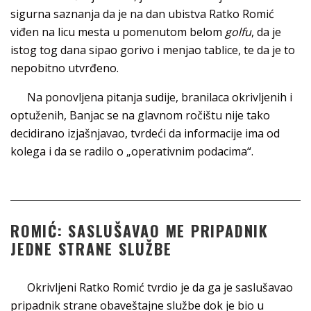
sigurna saznanja da je na dan ubistva Ratko Romić
viđen na licu mesta u pomenutom belom
golfu
, da je
istog tog dana sipao gorivo i menjao tablice, te da je to
nepobitno utvrđeno.
Na ponovljena pitanja sudije, branilaca okrivljenih i
optuženih, Banjac se na glavnom ročištu nije tako
decidirano izjašnjavao, tvrdeći da informacije ima od
kolega i da se radilo o „operativnim podacima“.
ROMIĆ: SASLUŠAVAO ME PRIPADNIK
JEDNE STRANE SLUŽBE
Okrivljeni Ratko Romić tvrdio je da ga je saslušavao
pripadnik strane obaveštajne službe dok je bio u