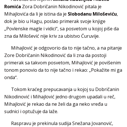
Romića
Zora Dobričanin Nikodinović pitala je
Mihajlovića da li je istina da je
Slobodanu Miloševiću
,
dok je bio u Hagu, poslao primerak svoje knjige
„Povlenske magle i vidici“, sa posvetom u kojoj piše da
zna da Milošević nije kriv za ubistvo Ćuruvije.
Mihajlović je odgovorio da to nije tačno, a na pitanje
Zore Dobričanin Nikodinović da li zna da postoji
primerak sa takvom posvetom, Mihajlović je povišenim
tonom ponovio da to nije tačno i rekao: „Pokažite mi ga
onda“.
Tokom kraćeg prepucavanja u kojoj su Dobričanin
Nikodinović i Mihajlović jedno drugom upadali u reč,
Mihajlović je rekao da ne želi da ga neko vređa u
sudnici i optužuje da laže.
Raspravu je prekinula sudija Snežana Jovanović,