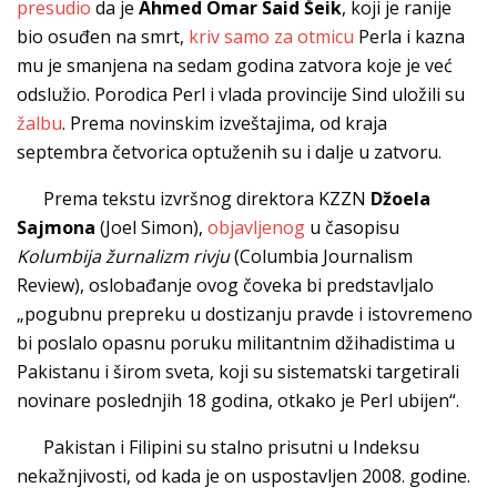
presudio
da je
Ahmed Omar Said Šeik
, koji je ranije
bio osuđen na smrt,
kriv samo za otmicu
Perla i kazna
mu je smanjena na sedam godina zatvora koje je već
odslužio. Porodica Perl i vlada provincije Sind uložili su
žalbu
. Prema novinskim izveštajima, od kraja
septembra četvorica optuženih su i dalje u zatvoru.
Prema tekstu izvršnog direktora KZZN
Džoela
Sajmona
(Joel Simon),
objavljenog
u časopisu
Kolumbija žurnalizm rivju
(Columbia Journalism
Review), oslobađanje ovog čoveka bi predstavljalo
„pogubnu prepreku u dostizanju pravde i istovremeno
bi poslalo opasnu poruku militantnim džihadistima u
Pakistanu i širom sveta, koji su sistematski targetirali
novinare poslednjih 18 godina, otkako je Perl ubijen“.
Pakistan i Filipini su stalno prisutni u Indeksu
nekažnjivosti, od kada je on uspostavljen 2008. godine.