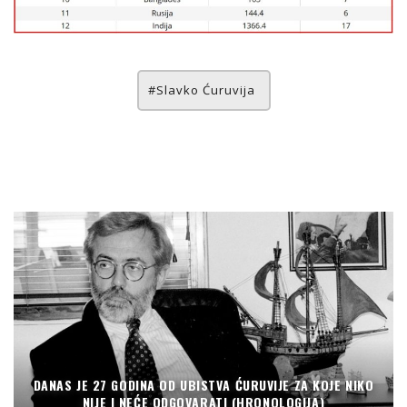
Slavko Ćuruvija
DANAS JE 27 GODINA OD UBISTVA ĆURUVIJE ZA KOJE NIKO
NIJE I NEĆE ODGOVARATI (HRONOLOGIJA)