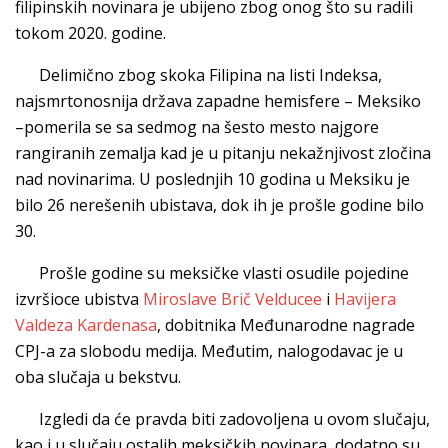
filipinskih novinara je ubijeno zbog onog što su radili
tokom 2020. godine.
Delimično zbog skoka Filipina na listi Indeksa,
najsmrtonosnija država zapadne hemisfere – Meksiko
–pomerila se sa sedmog na šesto mesto najgore
rangiranih zemalja kad je u pitanju nekažnjivost zločina
nad novinarima. U poslednjih 10 godina u Meksiku je
bilo 26 nerešenih ubistava, dok ih je prošle godine bilo
30.
Prošle godine su meksičke vlasti osudile pojedine
izvršioce ubistva
Miroslave Brič Velducee
i
Havijera
Valdeza Kardenasa
, dobitnika Međunarodne nagrade
CPJ-a za slobodu medija. Međutim, nalogodavac je u
oba slučaja u bekstvu.
Izgledi da će pravda biti zadovoljena u ovom slučaju,
kao i u slučaju ostalih meksičkih novinara, dodatno su