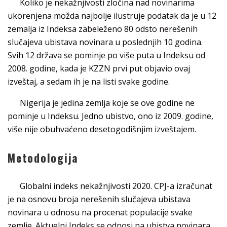
Koliko je nekažnjivosti zločina nad novinarima
ukorenjena možda najbolje ilustruje podatak da je u 12
zemalja iz Indeksa zabeleženo 80 odsto nerešenih
slučajeva ubistava novinara u poslednjih 10 godina.
Svih 12 država se pominje po više puta u Indeksu od
2008. godine, kada je KZZN prvi put objavio ovaj
izveštaj, a sedam ih je na listi svake godine.
Nigerija je jedina zemlja koje se ove godine ne
pominje u Indeksu. Jedno ubistvo, ono iz 2009. godine,
više nije obuhvaćeno desetogodišnjim izveštajem.
Metodologija
Globalni indeks nekažnjivosti 2020. CPJ-a izračunat
je na osnovu broja nerešenih slučajeva ubistava
novinara u odnosu na procenat populacije svake
zemlje. Aktuelni Indeks se odnosi na ubistva novinara