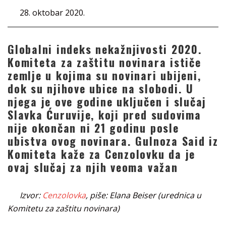
28. oktobar 2020.
Globalni indeks nekažnjivosti 2020.
Komiteta za zaštitu novinara ističe
zemlje u kojima su novinari ubijeni,
dok su njihove ubice na slobodi. U
njega je ove godine uključen i slučaj
Slavka Ćuruvije, koji pred sudovima
nije okončan ni 21 godinu posle
ubistva ovog novinara. Gulnoza Said iz
Komiteta kaže za Cenzolovku da je
ovaj slučaj za njih veoma važan
Izvor:
Cenzolovka
, piše: Elana Beiser (urednica u
Komitetu za zaštitu novinara)