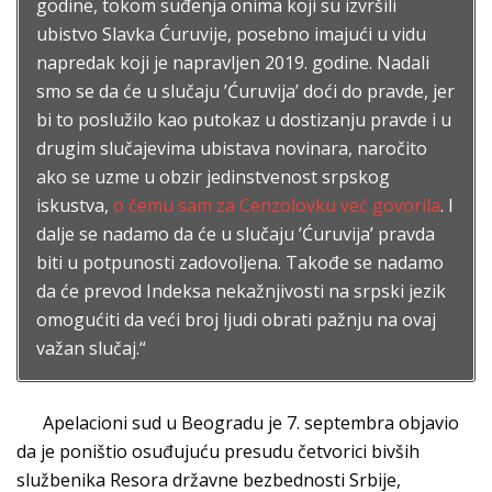
godine, tokom suđenja onima koji su izvršili
ubistvo Slavka Ćuruvije, posebno imajući u vidu
napredak koji je napravljen 2019. godine. Nadali
smo se da će u slučaju ’Ćuruvija’ doći do pravde, jer
bi to poslužilo kao putokaz u dostizanju pravde i u
drugim slučajevima ubistava novinara, naročito
ako se uzme u obzir jedinstvenost srpskog
iskustva,
o čemu sam za Cenzolovku već govorila
. I
dalje se nadamo da će u slučaju ’Ćuruvija’ pravda
biti u potpunosti zadovoljena. Takođe se nadamo
da će prevod Indeksa nekažnjivosti na srpski jezik
omogućiti da veći broj ljudi obrati pažnju na ovaj
važan slučaj.“
Apelacioni sud u Beogradu je 7. septembra objavio
da je poništio osuđujuću presudu četvorici bivših
službenika Resora državne bezbednosti Srbije,