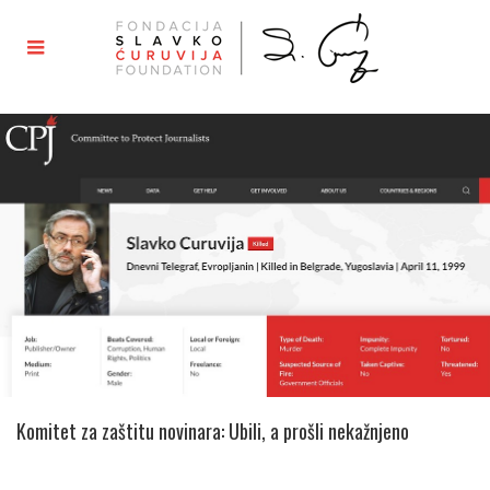
Komitet za zaštitu novinara: Ubili, a prošli nekažnjeno