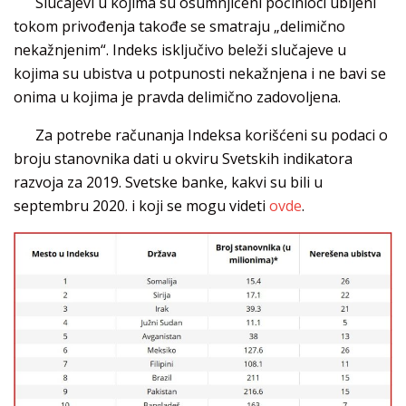
Slučajevi u kojima su osumnjičeni počinioci ubijeni
tokom privođenja takođe se smatraju „delimično
nekažnjenim“. Indeks isključivo beleži slučajeve u
kojima su ubistva u potpunosti nekažnjena i ne bavi se
onima u kojima je pravda delimično zadovoljena.
Za potrebe računanja Indeksa korišćeni su podaci o
broju stanovnika dati u okviru Svetskih indikatora
razvoja za 2019. Svetske banke, kakvi su bili u
septembru 2020. i koji se mogu videti
ovde
.