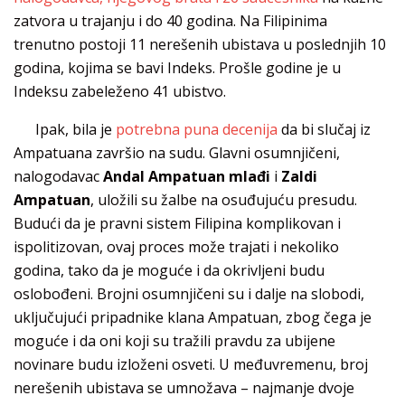
zatvora u trajanju i do 40 godina. Na Filipinima
trenutno postoji 11 nerešenih ubistava u poslednjih 10
godina, kojima se bavi Indeks. Prošle godine je u
Indeksu zabeleženo 41 ubistvo.
Ipak, bila je
potrebna puna decenija
da bi slučaj iz
Ampatuana završio na sudu. Glavni osumnjičeni,
nalogodavac
Andal Ampatuan mlađi
i
Zaldi
Ampatuan
, uložili su žalbe na osuđujuću presudu.
Budući da je pravni sistem Filipina komplikovan i
ispolitizovan, ovaj proces može trajati i nekoliko
godina, tako da je moguće i da okrivljeni budu
oslobođeni. Brojni osumnjičeni su i dalje na slobodi,
uključujući pripadnike klana Ampatuan, zbog čega je
moguće i da oni koji su tražili pravdu za ubijene
novinare budu izloženi osveti. U međuvremenu, broj
nerešenih ubistava se umnožava – najmanje dvoje