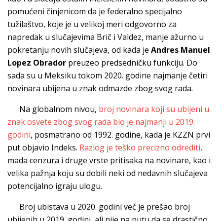
pomućeni činjenicom da je federalno specijalno
tužilaštvo, koje je u velikoj meri odgovorno za
napredak u slučajevima Brič i Valdez, manje ažurno u
pokretanju novih slučajeva, od kada je
Andres Manuel
Lopez Obrado
r
preuzeo predsedničku funkciju. Do
sada su u Meksiku tokom 2020. godine najmanje četiri
novinara ubijena u znak odmazde zbog svog rada.
Na globalnom nivou,
broj novinara koji su ubijeni u
znak osvete zbog svog rada bio je najmanji u 2019.
godini
, posmatrano od 1992. godine, kada je KZZN prvi
put objavio Indeks.
Razlog je teško precizno odrediti
,
mada cenzura i druge vrste pritisaka na novinare, kao i
velika pažnja koju su dobili neki od nedavnih slučajeva
potencijalno igraju ulogu.
Broj ubistava u 2020. godini već je prešao broj
ubijenih u 2019. godini, ali nije na putu da se drastično