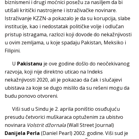
biznismeni i drugi moćnici posežu za nasiljem da bi
utišali kritički nastrojene i istraživačke novinare.
Istraživanje KZZN-a pokazalo je da su korupcija, slabe
institucije, kao i nedostatak političke volje i odlučan
pristup istragama, razlozi koji dovode do nekažnjivosti
u ovim zemljama, u koje spadaju Pakistan, Meksiko i
Filipini.
U
Pakistanu
je ove godine došlo do neočekivanog
razvoja, koji nije direktno uticao na Indeks
nekažnjivosti 2020, ali je pokazao da čak i slučajevi
ubistava za koje se dugo mislilo da su rešeni mogu da
budu ponovo otvoreni.
Viši sud u Sindu je 2. aprila poništio osuđujuću
presudu četvorici muškaraca optuženim za ubistvo
novinara
Volstrit džornala
(Wall Street Journal)
Danijela Perla
(Daniel Pearl) 2002. godine. Viši sud je