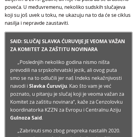
poveća. U međuvremenu, nekoliko sudskih slučajeva
koji su još uvek u toku, ne ukazuju na to da će se ciklus
nasilja i nepravde zaustaviti.
SAID: SLUČAJ SLAVKA ĆURUVIJE JE VEOMA VAŽAN
ZA KOMITET ZA ZAŠTITU NOVINARA
„Poslednjih nekoliko godina nismo ništa
prevodili na srpskohrvatski jezik, ali ovog puta
smo se na to odlučili jer naš Indeks nekažnjivosti
navodi i
Slavka Ćuruviju
. Kao što vam je već
poznato, u pitanju je slučaj koji je veoma važan za
Komitet za zaštitu novinara“, kaže za Cenzolovku
koordinatorka KZZN za Evropu i Centralnu Aziju
Gulnoza Said
.
„Zabrinuti smo zbog prepreka nastalih 2020.