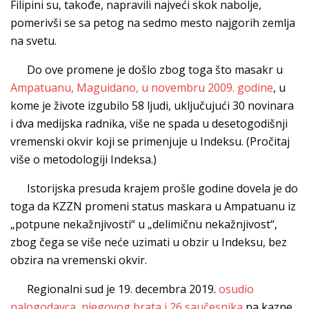
Filipini su, takođe, napravili najveći skok nabolje,
pomerivši se sa petog na sedmo mesto najgorih zemlja
na svetu.
Do ove promene je došlo zbog toga što masakr u
Ampatuanu, Maguidano, u novembru 2009. godine
, u
kome je živote izgubilo 58 ljudi, uključujući 30 novinara
i dva medijska radnika, više ne spada u desetogodišnji
vremenski okvir koji se primenjuje u Indeksu. (Pročitaj
više o metodologiji Indeksa.)
Istorijska presuda krajem prošle godine dovela je do
toga da KZZN promeni status maskara u Ampatuanu iz
„potpune nekažnjivosti“ u „delimičnu nekažnjivost“,
zbog čega se više neće uzimati u obzir u Indeksu, bez
obzira na vremenski okvir.
Regionalni sud je 19. decembra 2019.
osudio
nalogodavca, njegovog brata i 26 saučesnika
na kazne