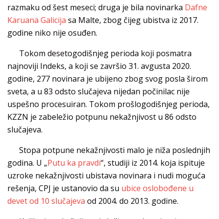
razmaku od šest meseci; druga je bila novinarka
Dafne
Karuana Galicija
sa Malte, zbog čijeg ubistva iz 2017.
godine niko nije osuđen.
Tokom desetogodišnjeg perioda koji posmatra
najnoviji Indeks, a koji se završio 31. avgusta 2020.
godine, 277 novinara je ubijeno zbog svog posla širom
sveta, a u 83 odsto slučajeva nijedan počinilac nije
uspešno procesuiran. Tokom prošlogodišnjeg perioda,
KZZN je zabeležio potpunu nekažnjivost u 86 odsto
slučajeva.
Stopa potpune nekažnjivosti malo je niža poslednjih
godina. U „
Putu ka pravdi
“, studiji iz 2014. koja ispituje
uzroke nekažnjivosti ubistava novinara i nudi moguća
rešenja, CPJ je ustanovio da su
ubice oslobođene u
devet od 10 slučajeva
od 2004. do 2013. godine.