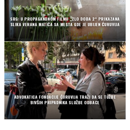
SRG: U PROPAGANDNOM FILMU „ZLO DOBA 2“ PRIKAZANA
SLIKA VERANA MATIĆA SA MESTA GDE JE UBIJEN ĆURUVIJA
ADVOKATICA FONDACIJE ĆURUVIJA TRAŽI DA SE TUŽBE
BIVŠIH PRIPADNIKA SLUŽBE ODBACE