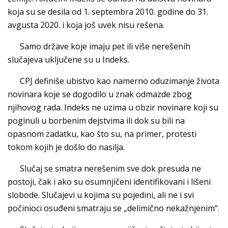
koja su se desila od 1. septembra 2010. godine do 31.
avgusta 2020. i koja još uvek nisu rešena.
Samo države koje imaju pet ili više nerešenih
slučajeva uključene su u Indeks.
CPJ definiše ubistvo kao namerno oduzimanje života
novinara koje se dogodilo u znak odmazde zbog
njihovog rada. Indeks ne uzima u obzir novinare koji su
poginuli u borbenim dejstvima ili dok su bili na
opasnom zadatku, kao što su, na primer, protesti
tokom kojih je došlo do nasilja.
Slučaj se smatra nerešenim sve dok presuda ne
postoji, čak i ako su osumnjičeni identifikovani i lišeni
slobode. Slučajevi u kojima su pojedini, ali ne i svi
počinioci osuđeni smatraju se „delimično nekažnjenim“.