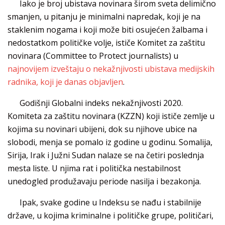
Iako je broj ubistava novinara širom sveta delimično
smanjen, u pitanju je minimalni napredak, koji je na
staklenim nogama i koji može biti osujećen žalbama i
nedostatkom političke volje, ističe Komitet za zaštitu
novinara (Committee to Protect journalists) u
najnovijem izveštaju o nekažnjivosti ubistava medijskih
radnika, koji je danas objavljen
.
Godišnji Globalni indeks nekažnjivosti 2020.
Komiteta za zaštitu novinara (KZZN) koji ističe zemlje u
kojima su novinari ubijeni, dok su njihove ubice na
slobodi, menja se pomalo iz godine u godinu. Somalija,
Sirija, Irak i Južni Sudan nalaze se na četiri poslednja
mesta liste. U njima rat i politička nestabilnost
unedogled produžavaju periode nasilja i bezakonja.
Ipak, svake godine u Indeksu se nađu i stabilnije
države, u kojima kriminalne i političke grupe, političari,