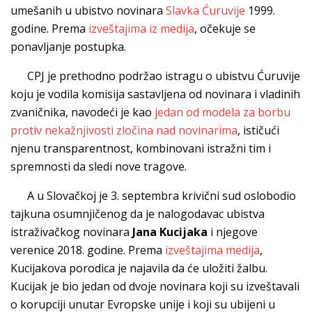
umešanih u ubistvo novinara
Slavka Ćuruvije
1999.
godine. Prema
izveštajima iz medija
, očekuje se
ponavljanje postupka.
CPJ je prethodno podržao istragu o ubistvu Ćuruvije
koju je vodila komisija sastavljena od novinara i vladinih
zvaničnika, navodeći je kao
jedan od modela za borbu
protiv nekažnjivosti zločina nad novinarima
, ističući
njenu transparentnost, kombinovani istražni tim i
spremnosti da sledi nove tragove.
A u Slovačkoj je 3. septembra krivični sud oslobodio
tajkuna osumnjičenog da je nalogodavac ubistva
istraživačkog novinara
Jana Kucijaka
i njegove
verenice 2018. godine. Prema
izveštajima medija
,
Kucijakova porodica je najavila da će uložiti žalbu.
Kucijak je bio jedan od dvoje novinara koji su izveštavali
o korupciji unutar Evropske unije i koji su ubijeni u