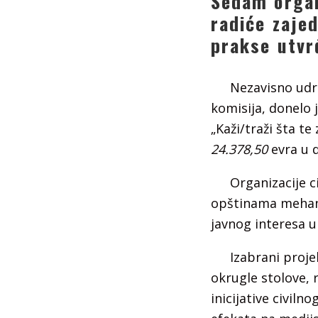
Sedam organ
radiće zaje
prakse utvr
Nezavisno udr
komisija, donelo 
„Kaži/traži šta t
24.378,50
evra u 
Organizacije c
opštinama mehani
javnog interesa u
Izabrani proje
okrugle stolove, 
inicijative civil