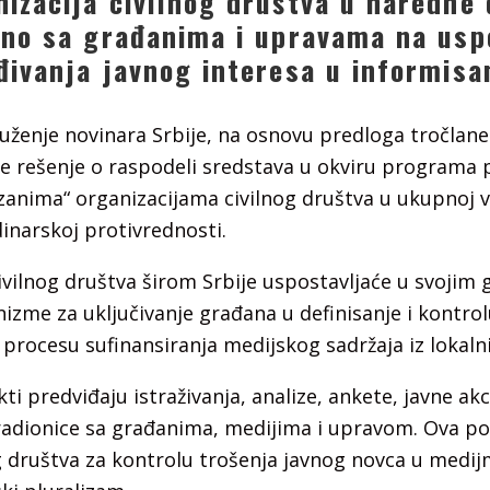
izacija civilnog društva u naredne 
dno sa građanima i upravama na usp
đivanja javnog interesa u informisa
uženje novinara Srbije, na osnovu predloga tročlane
je rešenje o raspodeli sredstava u okviru programa
e zanima“ organizacijama civilnog društva u ukupnoj 
dinarskoj protivrednosti.
ivilnog društva širom Srbije uspostavljaće u svojim 
zme za uključivanje građana u definisanje i kontrol
 procesu sufinansiranja medijskog sadržaja iz lokaln
kti predviđaju istraživanja, analize, ankete, javne akc
radionice sa građanima, medijima i upravom. Ova po
nog društva za kontrolu trošenja javnog novca u medij