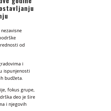
dve godine
ostavljanju
nju
 nezavisne
 podrške
vrednosti od
gradovima i
u ispunjenosti
ih budžeta.
ije, fokus grupe,
drška deo je šire
ma i njegovih