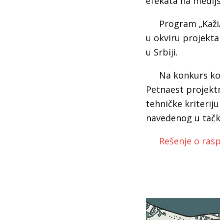
efekata na medijs
Program „Kaži/
u okviru projekt
u Srbiji.
Na konkurs koji
Petnaest projektn
tehničke kriterij
navedenog u tački
Rešenje o ras