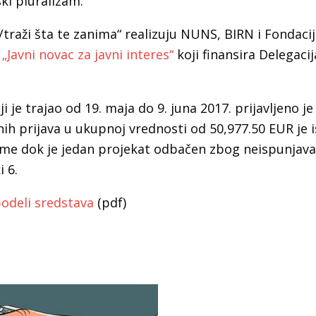
ki pluralizam.
traži šta te zanima“ realizuju NUNS, BIRN i Fondacij
a
„Javni novac za javni interes“
koji finansira Delegaci
 je trajao od 19. maja do 9. juna 2017. prijavljeno je
ih prijava u ukupnoj vrednosti od 50,977.50 EUR je i
ume dok je jedan projekat odbačen zbog neispunjava
 6.
podeli sredstava
(pdf)