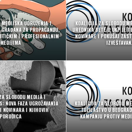
 MEDIJSKA UDRUŽENJA I
KOALICIJA ZA SLOBODU ME
C GRAĐANA ZA PROPAGANDU,
UREDNIKA BETE U UKP JE T
ITIČKIM I PROFESIONALNIM
NOVINARE I POKUŠAJ ZAS
MEDIJIMA
IZVEŠTAVAN
ZA SLOBODU MEDIJA I
S: NOVA FAZA UGROŽAVANJA
KOALICIJA ZA SLOBODU ME
 NOVINARA I NJIHOVIH
TUŽILAŠTVO U BEOGRA
PORODICA
KAMPANJU PROTIV MEDI