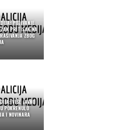
DIJA: POZIVANJE
EŽAK PRITISAK NA
TRAŠIVANJA ZBOG
JA
DIJA: VIŠE JAVNO
DU POKRENULO
JA I NOVINARA