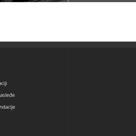
ciji
nasleđe
ndacije