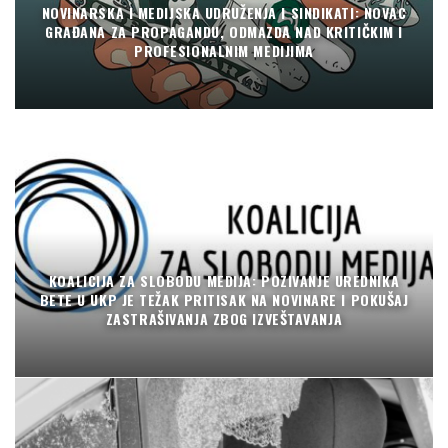
NOVINARSKA I MEDIJSKA UDRUŽENJA I SINDIKATI: NOVAC
GRAĐANA ZA PROPAGANDU, ODMAZDA NAD KRITIČKIM I
PROFESIONALNIM MEDIJIMA
KOALICIJA ZA SLOBODU MEDIJA: POZIVANJE UREDNIKA
BETE U UKP JE TEŽAK PRITISAK NA NOVINARE I POKUŠAJ
ZASTRAŠIVANJA ZBOG IZVEŠTAVANJA