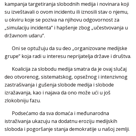
kampanja targetiranja slobodnih medija i novinara koji
su izveštavali o ovom incidentu ili iznosili stav o njemu,
u okviru koje se poziva na njihovu odgovornost za
„simulaciju incidenta“ i hapšenje zbog „učestvovanja u
državnom udaru“.
Oni se optužuju da su deo „organizovane medijske
grupe“ koja radi u interesu neprijatelja države i društva.
Koalicija za slobodu medija smatra da je ovaj slučaj
deo otvorenog, sistematskog, opsežnog i intenzivnog
zastrašivanja i gušenja slobode medija i slobode
izražavanja, kao i najava da ono može ući u još
zlokobniju fazu.
Podsećamo da sva domaća i međunarodna
istraživanja ukazuju na dodatnu eroziju medijskih
sloboda i pogoršanje stanja demokratije u našoj zemlji.