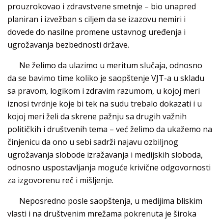
prouzrokovao i zdravstvene smetnje – bio unapred
planiran i izvežban s ciljem da se izazovu nemiri i
dovede do nasilne promene ustavnog uređenja i
ugrožavanja bezbednosti države.
Ne želimo da ulazimo u meritum slučaja, odnosno
da se bavimo time koliko je saopštenje VJT-a u skladu
sa pravom, logikom i zdravim razumom, u kojoj meri
iznosi tvrdnje koje bi tek na sudu trebalo dokazati i u
kojoj meri želi da skrene pažnju sa drugih važnih
političkih i društvenih tema – već želimo da ukažemo na
činjenicu da ono u sebi sadrži najavu ozbiljnog
ugrožavanja slobode izražavanja i medijskih sloboda,
odnosno uspostavljanja moguće krivične odgovornosti
za izgovorenu reč i mišljenje.
Neposredno posle saopštenja, u medijima bliskim
vlasti i na društvenim mrežama pokrenuta je široka