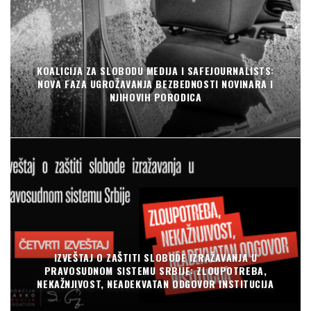
KOALICIJA ZA SLOBODU MEDIJA I SAFEJOURNALISTS:
NOVA FAZA UGROŽAVANJA BEZBEDNOSTI NOVINARA I
NJIHOVIH PORODICA
IZVEŠTAJ O ZAŠTITI SLOBODE IZRAŽAVANJA U
PRAVOSUDNOM SISTEMU SRBIJE: ZLOUPOTREBA,
NEKAŽNJIVOST, NEADEKVATAN ODGOVOR INSTITUCIJA