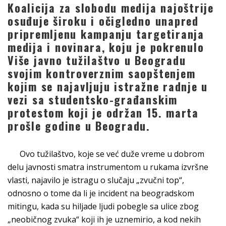
Koalicija za slobodu medija najoštrije
osuđuje široku i očigledno unapred
pripremljenu kampanju targetiranja
medija i novinara, koju je pokrenulo
Više javno tužilaštvo u Beogradu
svojim kontroverznim saopštenjem
kojim se najavljuju istražne radnje u
vezi sa studentsko-građanskim
protestom koji je održan 15. marta
prošle godine u Beogradu.
Ovo tužilaštvo, koje se već duže vreme u dobrom
delu javnosti smatra instrumentom u rukama izvršne
vlasti, najavilo je istragu o slučaju „zvučni top“,
odnosno o tome da li je incident na beogradskom
mitingu, kada su hiljade ljudi pobegle sa ulice zbog
„neobičnog zvuka“ koji ih je uznemirio, a kod nekih