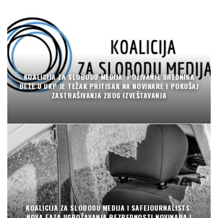
KOALICIJA ZA SLOBODU MEDIJA: POZIVANJE UREDNIKA
BETE U UKP JE TEŽAK PRITISAK NA NOVINARE I POKUŠAJ
ZASTRAŠIVANJA ZBOG IZVEŠTAVANJA
KOALICIJA ZA SLOBODU MEDIJA I SAFEJOURNALISTS:
NOVA FAZA UGROŽAVANJA BEZBEDNOSTI NOVINARA I