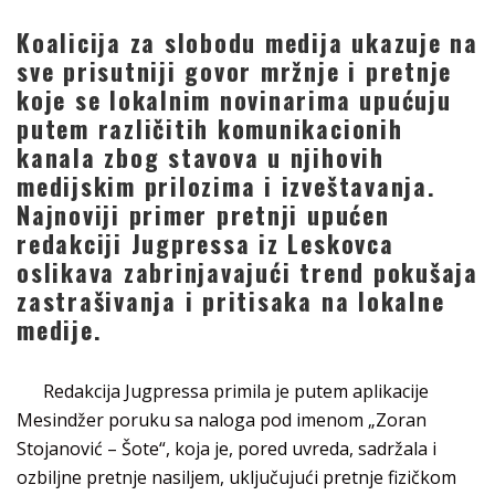
Koalicija za slobodu medija ukazuje na
sve prisutniji govor mržnje i pretnje
koje se lokalnim novinarima upućuju
putem različitih komunikacionih
kanala zbog stavova u njihovih
medijskim prilozima i izveštavanja.
Najnoviji primer pretnji upućen
redakciji Jugpressa iz Leskovca
oslikava zabrinjavajući trend pokušaja
zastrašivanja i pritisaka na lokalne
medije.
Redakcija Jugpressa primila je putem aplikacije
Mesindžer poruku sa naloga pod imenom „Zoran
Stojanović – Šote“, koja je, pored uvreda, sadržala i
ozbiljne pretnje nasiljem, uključujući pretnje fizičkom