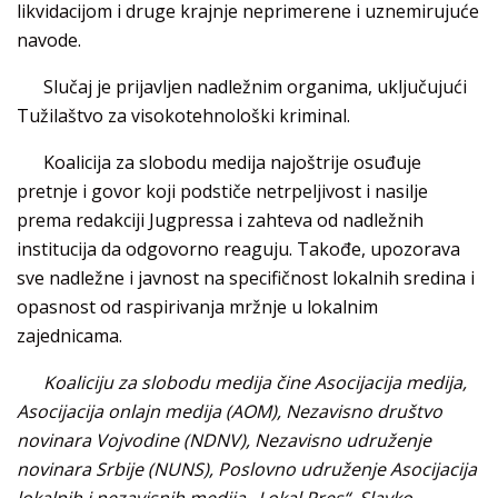
likvidacijom i druge krajnje neprimerene i uznemirujuće
navode.
Slučaj je prijavljen nadležnim organima, uključujući
Tužilaštvo za visokotehnološki kriminal.
Koalicija za slobodu medija najoštrije osuđuje
pretnje i govor koji podstiče netrpeljivost i nasilje
prema redakciji Jugpressa i zahteva od nadležnih
institucija da odgovorno reaguju. Takođe, upozorava
sve nadležne i javnost na specifičnost lokalnih sredina i
opasnost od raspirivanja mržnje u lokalnim
zajednicama.
Koaliciju za slobodu medija čine Asocijacija medija,
Asocijacija onlajn medija (AOM), Nezavisno društvo
novinara Vojvodine (NDNV), Nezavisno udruženje
novinara Srbije (NUNS), Poslovno udruženje Asocijacija
lokalnih i nezavisnih medija „Lokal Pres“, Slavko