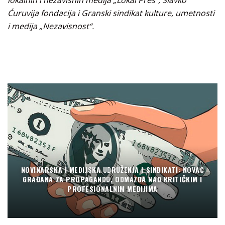
Ćuruvija fondacija i Granski sindikat kulture, umetnosti
i medija „Nezavisnost“.
NOVINARSKA I MEDIJSKA UDRUŽENJA I SINDIKATI: NOVAC
GRAĐANA ZA PROPAGANDU, ODMAZDA NAD KRITIČKIM I
PROFESIONALNIM MEDIJIMA