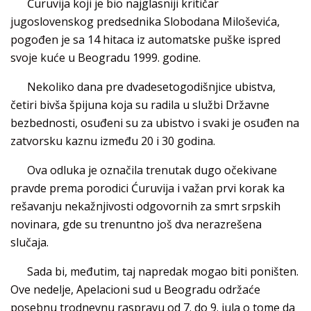
Ćuruvija koji je bio najglasniji kritičar
jugoslovenskog predsednika Slobodana Miloševića,
pogođen je sa 14 hitaca iz automatske puške ispred
svoje kuće u Beogradu 1999. godine.
Nekoliko dana pre dvadesetogodišnjice ubistva,
četiri bivša špijuna koja su radila u službi Državne
bezbednosti, osuđeni su za ubistvo i svaki je osuđen na
zatvorsku kaznu između 20 i 30 godina.
Ova odluka je označila trenutak dugo očekivane
pravde prema porodici Ćuruvija i važan prvi korak ka
rešavanju nekažnjivosti odgovornih za smrt srpskih
novinara, gde su trenuntno još dva nerazrešena
slučaja.
Sada bi, međutim, taj napredak mogao biti poništen.
Ove nedelje, Apelacioni sud u Beogradu održaće
posebnu trodnevnu raspravu od 7. do 9. jula o tome da