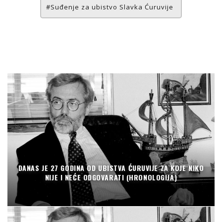
Suđenje za ubistvo Slavka Ćuruvije
DANAS JE 27 GODINA OD UBISTVA ĆURUVIJE ZA KOJE NIKO
NIJE I NEĆE ODGOVARATI (HRONOLOGIJA)