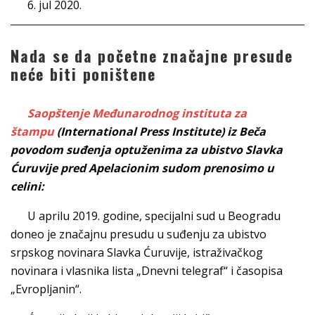
6. jul 2020.
Nada se da početne značajne presude
neće biti poništene
Saopštenje Međunarodnog instituta za
štampu
(International Press Institute) iz Beča
povodom suđenja optuženima za ubistvo Slavka
Ćuruvije pred Apelacionim sudom prenosimo u
celini:
U aprilu 2019. godine, specijalni sud u Beogradu
doneo je značajnu presudu u suđenju za ubistvo
srpskog novinara Slavka Ćuruvije, istraživačkog
novinara i vlasnika lista „Dnevni telegraf“ i časopisa
„Evropljanin“.