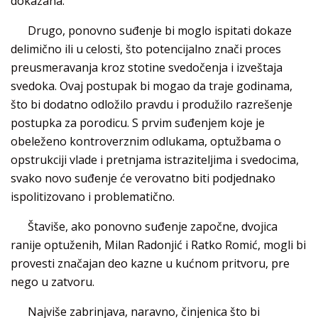
dokazana.
Drugo, ponovno suđenje bi moglo ispitati dokaze
delimično ili u celosti, što potencijalno znači proces
preusmeravanja kroz stotine svedočenja i izveštaja
svedoka. Ovaj postupak bi mogao da traje godinama,
što bi dodatno odložilo pravdu i produžilo razrešenje
postupka za porodicu. S prvim suđenjem koje je
obeleženo kontroverznim odlukama, optužbama o
opstrukciji vlade i pretnjama istraziteljima i svedocima,
svako novo suđenje će verovatno biti podjednako
ispolitizovano i problematično.
Štaviše, ako ponovno suđenje započne, dvojica
ranije optuženih, Milan Radonjić i Ratko Romić, mogli bi
provesti značajan deo kazne u kućnom pritvoru, pre
nego u zatvoru.
Najviše zabrinjava, naravno, činjenica što bi