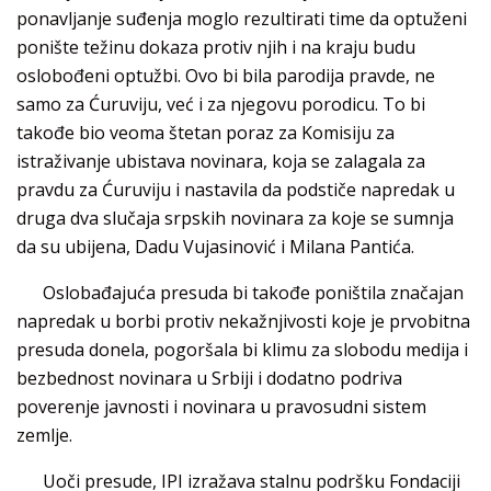
ponavljanje suđenja moglo rezultirati time da optuženi
ponište težinu dokaza protiv njih i na kraju budu
oslobođeni optužbi. Ovo bi bila parodija pravde, ne
samo za Ćuruviju, već i za njegovu porodicu. To bi
takođe bio veoma štetan poraz za Komisiju za
istraživanje ubistava novinara, koja se zalagala za
pravdu za Ćuruviju i nastavila da podstiče napredak u
druga dva slučaja srpskih novinara za koje se sumnja
da su ubijena, Dadu Vujasinović i Milana Pantića.
Oslobađajuća presuda bi takođe poništila značajan
napredak u borbi protiv nekažnjivosti koje je prvobitna
presuda donela, pogoršala bi klimu za slobodu medija i
bezbednost novinara u Srbiji i dodatno podriva
poverenje javnosti i novinara u pravosudni sistem
zemlje.
Uoči presude, IPI izražava stalnu podršku Fondaciji