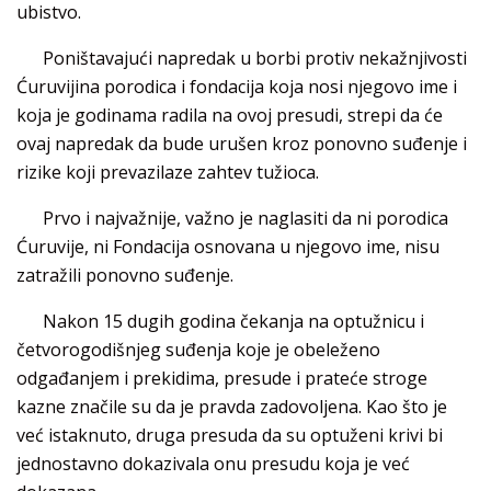
ubistvo.
Poništavajući napredak u borbi protiv nekažnjivosti
Ćuruvijina porodica i fondacija koja nosi njegovo ime i
koja je godinama radila na ovoj presudi, strepi da će
ovaj napredak da bude urušen kroz ponovno suđenje i
rizike koji prevazilaze zahtev tužioca.
Prvo i najvažnije, važno je naglasiti da ni porodica
Ćuruvije, ni Fondacija osnovana u njegovo ime, nisu
zatražili ponovno suđenje.
Nakon 15 dugih godina čekanja na optužnicu i
četvorogodišnjeg suđenja koje je obeleženo
odgađanjem i prekidima, presude i prateće stroge
kazne značile su da je pravda zadovoljena. Kao što je
već istaknuto, druga presuda da su optuženi krivi bi
jednostavno dokazivala onu presudu koja je već