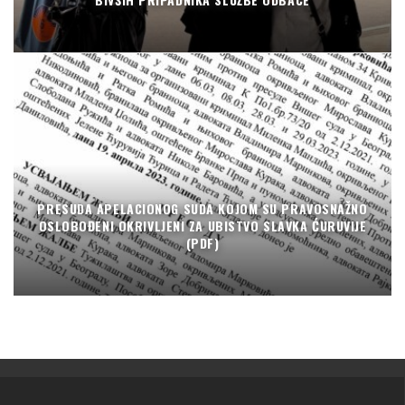
PRESUDA APELACIONOG SUDA KOJOM SU PRAVOSNAŽNO
OSLOBOĐENI OKRIVLJENI ZA UBISTVO SLAVKA ĆURUVIJE
(PDF)