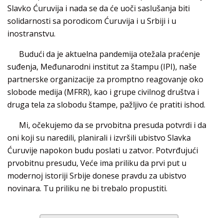
Slavko Ćuruvija i nada se da će uoči saslušanja biti
solidarnosti sa porodicom Ćuruvija i u Srbiji i u
inostranstvu.
Budući da je aktuelna pandemija otežala praćenje
suđenja, Međunarodni institut za štampu (IPI), naše
partnerske organizacije za promptno reagovanje oko
slobode medija (MFRR), kao i grupe civilnog društva i
druga tela za slobodu štampe, pažljivo će pratiti ishod.
Mi, očekujemo da se prvobitna presuda potvrdi i da
oni koji su naredili, planirali i izvršili ubistvo Slavka
Ćuruvije napokon budu poslati u zatvor. Potvrđujući
prvobitnu presudu, Veće ima priliku da prvi put u
modernoj istoriji Srbije donese pravdu za ubistvo
novinara. Tu priliku ne bi trebalo propustiti.