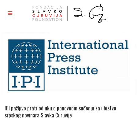
IPI pažljivo prati odluku o ponovnom suđenju za ubistvo
srpskog novinara Slavka Ćuruvije