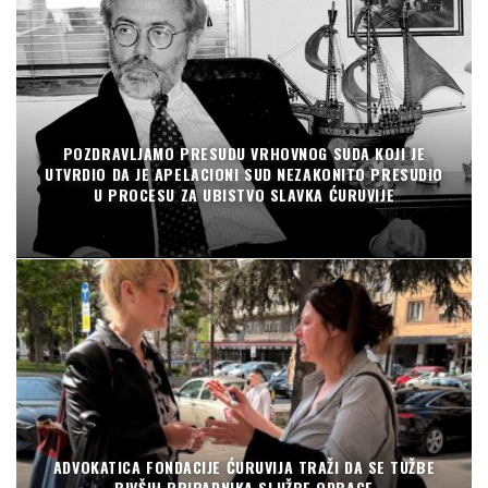
POZDRAVLJAMO PRESUDU VRHOVNOG SUDA KOJI JE
UTVRDIO DA JE APELACIONI SUD NEZAKONITO PRESUDIO
U PROCESU ZA UBISTVO SLAVKA ĆURUVIJE
ADVOKATICA FONDACIJE ĆURUVIJA TRAŽI DA SE TUŽBE
BIVŠIH PRIPADNIKA SLUŽBE ODBACE