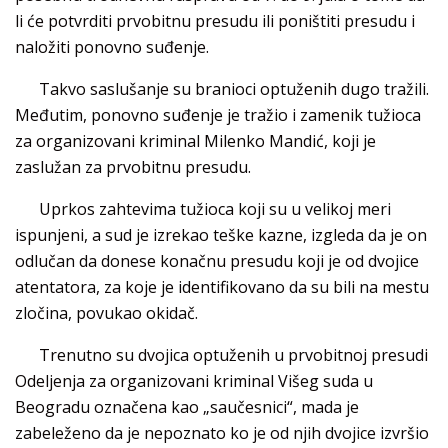
li će potvrditi prvobitnu presudu ili poništiti presudu i
naložiti ponovno suđenje.
Takvo saslušanje su branioci optuženih dugo tražili.
Međutim, ponovno suđenje je tražio i zamenik tužioca
za organizovani kriminal Milenko Mandić, koji je
zaslužan za prvobitnu presudu.
Uprkos zahtevima tužioca koji su u velikoj meri
ispunjeni, a sud je izrekao teške kazne, izgleda da je on
odlučan da donese konačnu presudu koji je od dvojice
atentatora, za koje je identifikovano da su bili na mestu
zločina, povukao okidač.
Trenutno su dvojica optuženih u prvobitnoj presudi
Odeljenja za organizovani kriminal Višeg suda u
Beogradu označena kao „saučesnici“, mada je
zabeleženo da je nepoznato ko je od njih dvojice izvršio