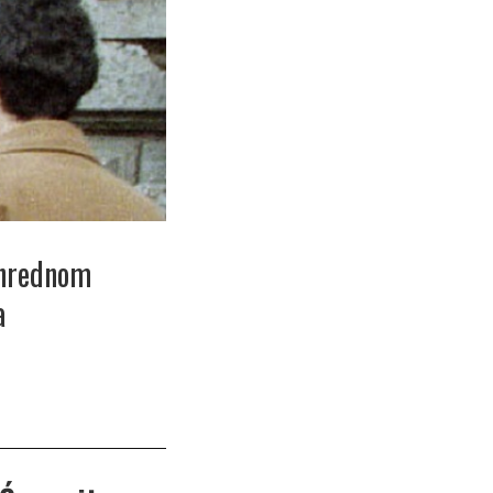
anrednom
a