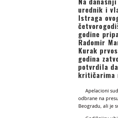
Na današnji
urednik i vl
Istraga ovo
četvorogodi
godine prip
Radomir Mar
Kurak prvo
godina zatv
potvrdila d
kritičarima
Apelacioni sud
odbrane na presu
Beogradu, ali je 