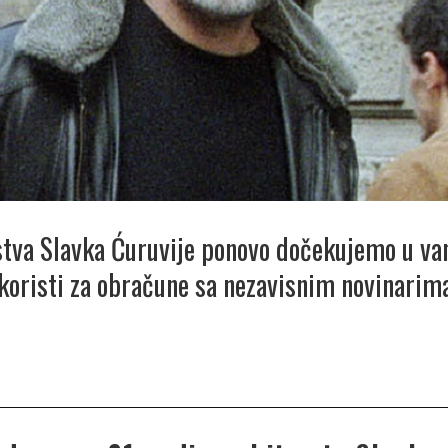
stva Slavka Ćuruvije ponovo dočekujemo u v
 koristi za obračune sa nezavisnim novinarim