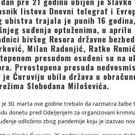
 dan pre 21 godinu ubijen je Slavko 
asnik listova Dnevni telegraf i Evro
g ubistva trajala je punih 16 godina
šnjeg suđenja optuženima, u aprilu
adnici bivšeg Resora državne bezbed
ković, Milan Radonjić, Ratko Romić
stepenom presudom osuđeni su na u
ora. Prvostepena presuda nedvosmis
a je Ćuruviju ubila država u obračun
 režima Slobodana Miloševića.
 je 30. marta ove godine trebalo da razmatra žalbe t
du donetu pred Odeljenjem za organizovani krimina
suđenje odloženo zbog pandemije koju je izazvao nov