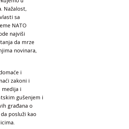
čekujemo u
. Nažalost,
lasti sa
 vreme NATO
de najviši
itanja da mrze
enjima novinara,
 domaće i
aći zakoni i
 medija i
atskim gušenjem i
vih građana o
 da posluži kao
icima.