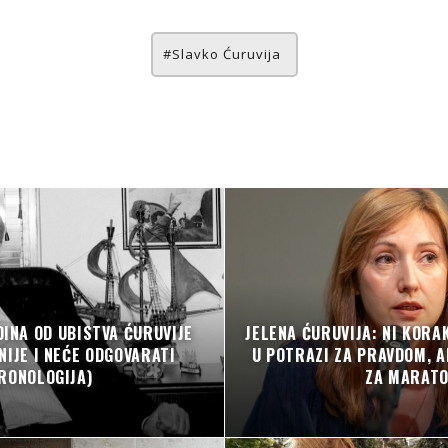
Slavko Ćuruvija
DINA OD UBISTVA ĆURUVIJE
JELENA ĆURUVIJA: NI KOR
 NIJE I NEĆE ODGOVARATI
U POTRAZI ZA PRAVDOM, 
RONOLOGIJA)
ZA MARAT