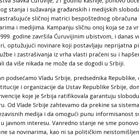
stva Slavka Ćuruvije, 21 godinu kasnije, ponovo do
g stanja i sužavanja građanskih i medijskih sloboda
astrašujuće sličnoj matrici bespoštednog obračuna v
arima i medijima. Kampanju sličnu onoj koja se za
9. godine završila Ćuruvijinim ubistvom, i danas vo
ri, optužujući novinare koji postavljaju neprijatna p
užbe i zastrašivanja iz vrha vlasti praćeni su i hapš
li da više nikada ne može da se dogodi u Srbiji.
an podsećamo Vladu Srbije, predsednika Republike,
tucije i organizacije da Ustav Republike Srbije, dom
ncije koje je Srbija ratifikovala garantuju slobodu
ru. Od Vlade Srbije zahtevamo da prekine sa sistem
ezavisnih medija i da omogući punu informisanost s
u u javnom interesu. Vanredno stanje ne sme ponovo
ne sa novinarima, kao ni sa političkim neistomišljen