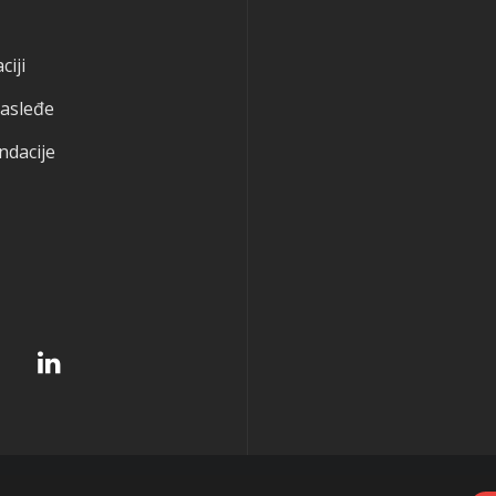
ciji
nasleđe
ndacije