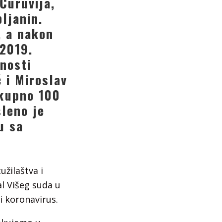
Ćuruvija,
pljanin.
, a nakon
 2019.
nosti
 i Miroslav
kupno 100
leno je
u sa
užilaštva i
l Višeg suda u
i koronavirus.