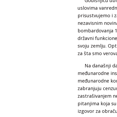
Godišnjicu ubi
uslovima vanredno
prisustvujemo i z
nezavisnim novin
bombardovanja 199
državni funkcione
svoju zemlju. Opt
za šta smo verova
Na današnji d
međunarodne insti
međunarodne konve
zabranjuju cenzu
zastrašivanjem n
pitanjima koja s
izgovor za obraču