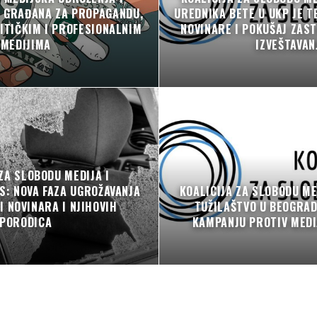
C GRAĐANA ZA PROPAGANDU,
UREDNIKA BETE U UKP JE T
ITIČKIM I PROFESIONALNIM
NOVINARE I POKUŠAJ ZAS
MEDIJIMA
IZVEŠTAVAN
ZA SLOBODU MEDIJA I
S: NOVA FAZA UGROŽAVANJA
KOALICIJA ZA SLOBODU ME
 NOVINARA I NJIHOVIH
TUŽILAŠTVO U BEOGRA
PORODICA
KAMPANJU PROTIV MEDI