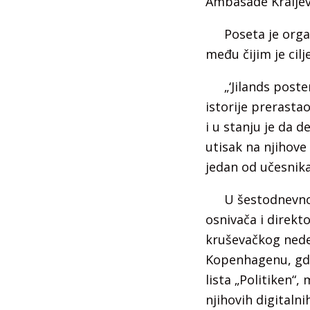
Ambasade Kraljev
Poseta je orga
među čijim je cil
„‘Jilands post
istorije prerasta
i u stanju je da 
utisak na njihove
jedan od učesnik
U šestodnevnoj
osnivača i direkto
kruševačkog nedel
Kopenhagenu, gde
lista „Politiken“
njihovih digitalni