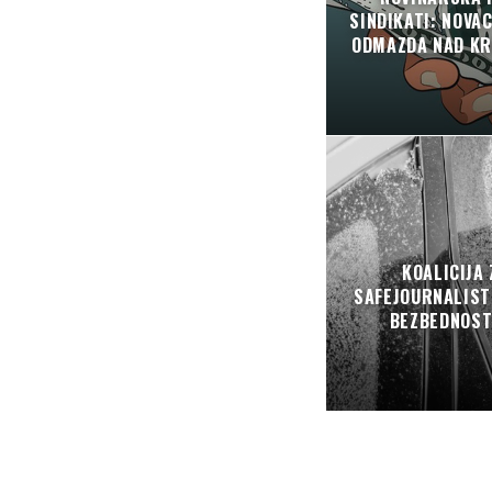
SINDIKATI: NOVA
ODMAZDA NAD KR
KOALICIJA 
SAFEJOURNALIST
BEZBEDNOSTI