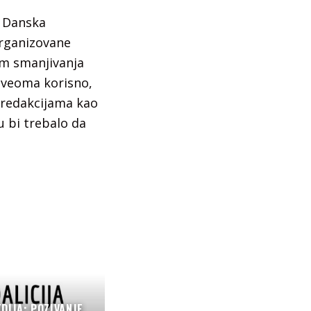
e Danska
organizovane
dom smanjivanja
o veoma korisno,
 redakcijama kao
u bi trebalo da
DIJA: POZIVANJE