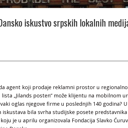
Dansko iskustvo srpskih lokalnih medij
i da agent koji prodaje reklamni prostor u regionaln
lista „Jilands posten“ može klijentu na mobilnom u
svaki oglas njegove firme u poslednjih 140 godina? U
 iskustava bila svrha studijske posete predstavnika
, koju je u aprilu organizovala Fondacija Slavko Ćuru