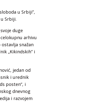
loboda u Srbiji”,
u Srbiji.
m svoje duge
u celokupnu arhivu
 ostavlja snažan
nik „Kikindskih“ i
nović, jedan od
asnik i urednik
ds posten“, i
anskog dnevnog
edija i razvojem