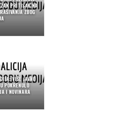
EŽAK PRITISAK NA
TRAŠIVANJA ZBOG
JA
DIJA: VIŠE JAVNO
DU POKRENULO
JA I NOVINARA