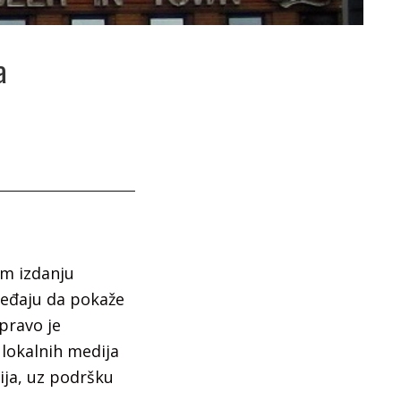
a
om izdanju
ređaju da pokaže
pravo je
 lokalnih medija
vija, uz podršku