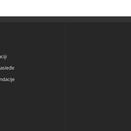
ciji
nasleđe
ndacije