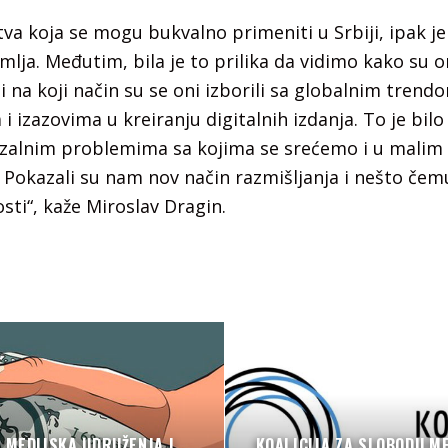
tva koja se mogu bukvalno primeniti u Srbiji, ipak j
lja. Međutim, bila je to prilika da vidimo kako su 
i na koji način su se oni izborili sa globalnim tren
i izazovima u kreiranju digitalnih izdanja. To je bil
verzalnim problemima sa kojima se srećemo i u malim
’. Pokazali su nam nov način razmišljanja i nešto čem
ti“, kaže Miroslav Dragin.
 MEDIJSKA UDRUŽENJA I
KOALICIJA ZA SLOBODU ME