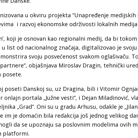
ine Danske.
nizovana u okviru projekta “Unapređenje medijskih s
jevima i razvoj ekonomske održivosti lokalnih medija 
en’, koji je osnovan kao regionalni medij, da bi toko
o u list od nacionalnog značaja, digitalizovao je svoj
demonstrira svoju posvećenost svakom oglašivaču. To
 partnere“, objašnjava Miroslav Dragin, tehnički ured
a posete.
 poseti Danskoj su, uz Dragina, bili i Vitomir Ognja
r onlajn portala „Južne vesti“, i Dejan Miladinović, vl
jnika „Grad“. Oni su u gradu Arhusu, odakle je „Jilan
 im je domaćin bila redakcija još jednog velikog d
, mogli da se upoznaju sa poslovnim modelima ovih m
h platformi.