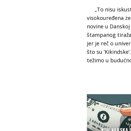
„To nisu iskus
visokouređena zem
novine u Danskoj 
štampanog tiraža 
jer je reč o uni
što su ‘Kikindske
težimo u budućnos
NOVINARSKA I