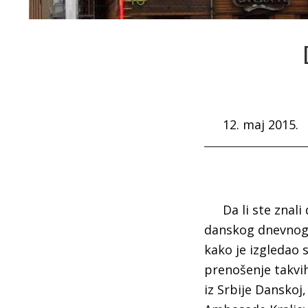
12. maj 2015.
Da li ste znal
danskog dnevnog 
kako je izgledao 
prenošenje takvih
iz Srbije Danskoj