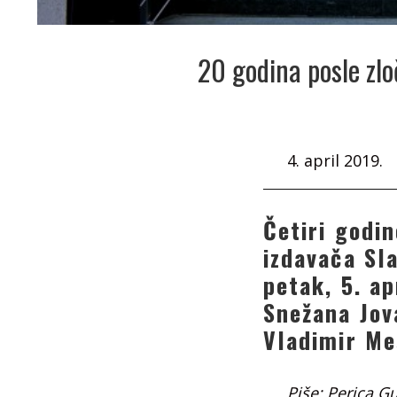
20 godina posle zlo
4. april 2019.
Četiri godi
izdavača Sla
petak, 5. a
Snežana Jov
Vladimir Me
Piše: Perica Gu