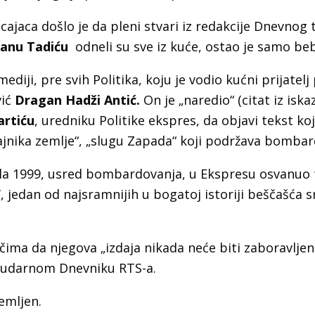
icajaca došlo je da pleni stvari iz redakcije Dnevnog 
vanu Tadiću
odneli su sve iz kuće, ostao je samo beb
ediji, pre svih Politika, koju je vodio kućni prijatelj
vić
Dragan Hadži Antić.
On je „naredio“ (citat iz iska
rtiću
, uredniku Politike ekspres, da objavi tekst ko
dajnika zemlje“, „slugu Zapada“ koji podržava bombar
rila 1999, usred bombardovanja, u Ekspresu osvanuo
“
, jedan od najsramnijih u bogatoj istoriji beščašća 
čima da njegova „izdaja nikada neće biti zaboravljena
u udarnom Dnevniku RTS-a.
emljen.