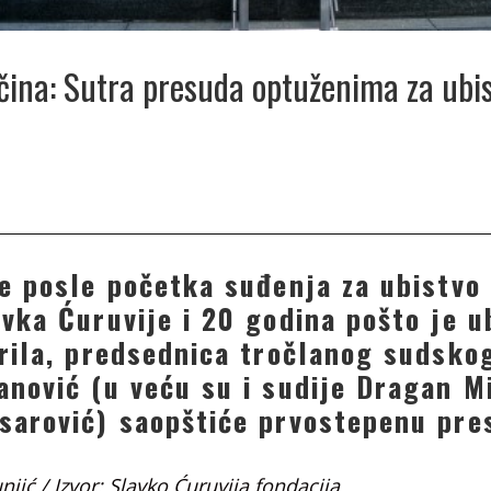
čina: Sutra presuda optuženima za ubi
ne posle početka suđenja za ubistvo 
vka Ćuruvije i 20 godina pošto je u
prila, predsednica tročlanog sudsko
anović (u veću su i sudije Dragan Mi
sarović) saopštiće prvostepenu pre
njić /
Izvor: Slavko Ćuruvija fondacija