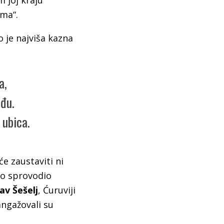
m joj kraju
ama“.
o je najviša kazna
a,
ođu.
 ubica.
e zaustaviti ni
no sprovodio
lav Šešel
j
, Ćuruviji
angažovali su