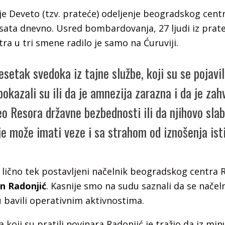
je Deveto (tzv. prateće) odeljenje beogradskog cent
 sata dnevno. Usred bombardovanja, 27 ljudi iz prat
a u tri smene radilo je samo na Ćuruviji.
setak svedoka iz tajne službe, koji su se pojavil
okazali su ili da je amnezija zarazna i da je zah
o Resora državne bezbednosti ili da njihovo sla
e može imati veze i sa strahom od iznošenja ist
o lično tek postavljeni načelnik beogradskog centra
n Radonjić
. Kasnije smo na sudu saznali da se načeln
u bavili operativnim aktivnostima.
 koji su pratili novinara Radonjić je tražio da iz mi