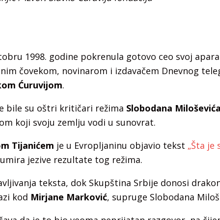
tobru 1998. godine pokrenula gotovo ceo svoj aparat
dnim čovekom, novinarom i izdavačem Dnevnog tele
kom Ćuruvijom
.
 bile su oštri kritičari režima
Slobodana Milošević
m koji svoju zemlju vodi u sunovrat.
om Tijanićem
je u Evropljaninu objavio tekst
„Šta je 
 sumira jezive rezultate tog režima.
vljivanja teksta, dok Skupština Srbije donosi drako
azi kod
Mirjane Marković
, supruge Slobodana Miloš