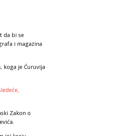
 da bi se
grafa i magazina
a
, koga je Ćuruvija
sledeće,
nski Zakon o
evića.