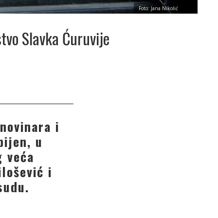
Foto: Jana Nikolić
stvo Slavka Ćuruvije
novinara i
bijen, u
g veća
lošević i
sudu.