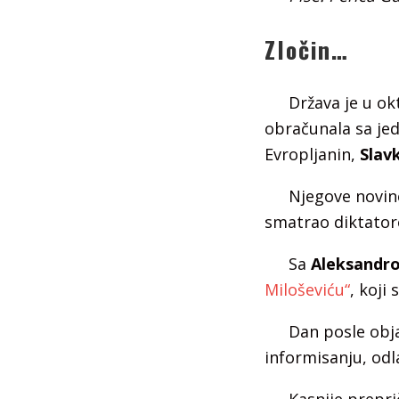
Zločin…
Država je u ok
obračunala sa je
Evropljanin,
Slav
Njegove novine
smatrao diktatoro
Sa
Aleksandr
Miloševiću“
, koji
Dan posle obja
informisanju, odl