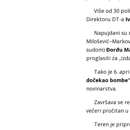
Više od 30 pol
Direktoru DT-a
I
Napujdani su m
Milošević–Marko
sudom)
Đorđu Ma
proglasiti za „iz
Tako je 6. ap
dočekao bombe
novinarstva.
Završava se re
večeri pročitan 
Teren je pripr