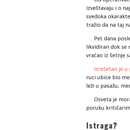
izveštavaju i o n
svedoka okarakter
tražio da na taj n
Pet dana posle
likvidiran dok s
vraćao iz šetnje 
Izrešetan je u
ruci ubice bio me
leži u pasažu, me
Osveta je mora
poruku kritičarim
Istraga?