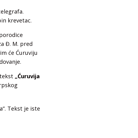
telegrafa.
in krevetac.
 porodice
za Đ. M. pred
jim će Ćuruviju
dovanje.
 tekst
„Ćuruvija
srpskog
“. Tekst je iste