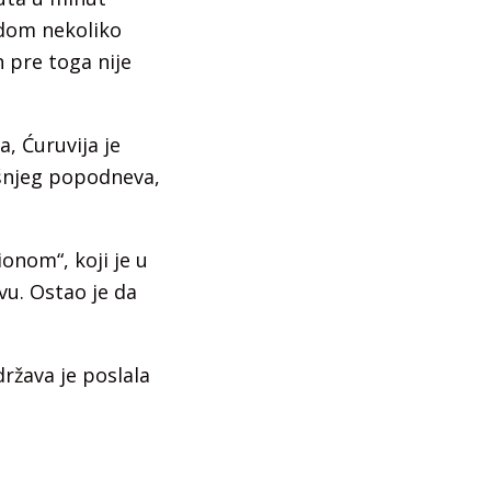
udom nekoliko
 pre toga nije
, Ćuruvija je
ršnjeg popodneva,
ionom“, koji je u
vu. Ostao je da
ržava je poslala