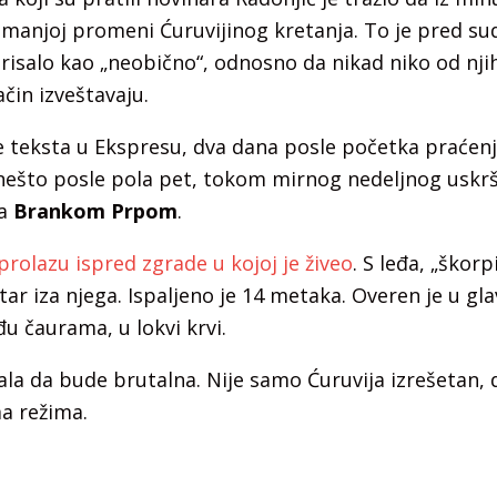
ajmanjoj promeni Ćuruvijinog kretanja. To je pred s
isalo kao „neobično“, odnosno da nikad niko od njih
ačin izveštavaju.
 teksta u Ekspresu, dva dana posle početka praćenja
e nešto posle pola pet, tokom mirnog nedeljnog usk
sa
Brankom Prpom
.
 prolazu ispred zgrade u kojoj je živeo
. S leđa, „škorp
tar iza njega. Ispaljeno je 14 metaka. Overen je u gla
đu čaurama, u lokvi krvi.
la da bude brutalna. Nije samo Ćuruvija izrešetan, d
a režima.