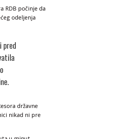
ra RDB počinje da
ećeg odeljenja
i pred
vatila
bo
ine.
 Resora državne
ici nikad ni pre
nuta u minut