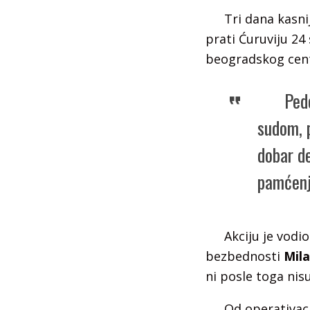
Tri dana kasni
prati Ćuruviju 24
beogradskog centr
Pede
sudom, p
dobar de
pamćenj
Akciju je vodi
bezbednosti
Mila
ni posle toga nis
Od operativaca