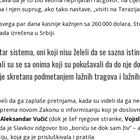
čava da je to bio veoma neprijatan razgovor, na čije
a i njen suprug, ako tako nastave, „visiti na Terazij
 svega par dana kasnije kažnjen sa 260.000 dolara, št
da izrečena u Srbiji.
ar sistema, oni koji nisu želeli da se sazna istin
li su se sa onima koji su pokušavali da do nje d
je skretana podmetanjem lažnih tragova i lažnih
eli da ga zaplaše pretnjama, kada su videli da ga neć
prema novom Zakonu o informisanju koji je doslov
r
Aleksandar Vučić
(dok je šef njegove stranke,
Vojis
da je Slavkov odgovor bio „boriću se dok sam živ“ – 
iju, koja ga je prisluškivala i pratila.