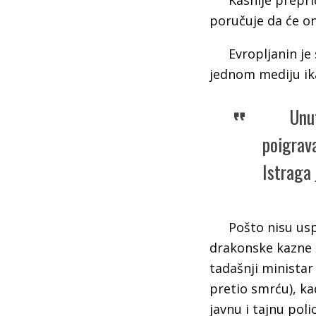
Kasnije prepri
poručuje da će on
Evropljanin je
jednom mediju ika
Unut
poigrava
Istraga 
Pošto nisu usp
drakonske kazne 
tadašnji minista
pretio smrću), ka
javnu i tajnu polic